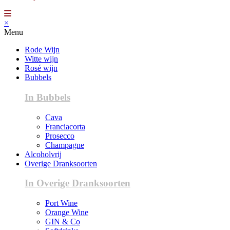
×
Menu
Rode Wijn
Witte wijn
Rosé wijn
Bubbels
In Bubbels
Cava
Franciacorta
Prosecco
Champagne
Alcoholvrij
Overige Dranksoorten
In Overige Dranksoorten
Port Wine
Orange Wine
GIN & Co