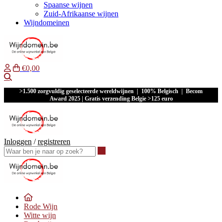
Spaanse wijnen
Zuid-Afrikaanse wijnen
Wijndomeinen
€0,00
Waar ben je naar op zoek?
>1.500 zorgvuldig geselecteerde wereldwijnen | 100% Belgisch | Becom
Award 2025 | Gratis verzending Belgie >125 euro
Inloggen
/
registreren
Waar ben je naar op zoek?
Rode Wijn
Witte wijn