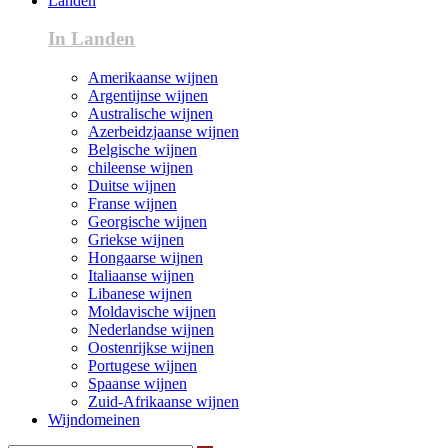
Landen
In Landen
Amerikaanse wijnen
Argentijnse wijnen
Australische wijnen
Azerbeidzjaanse wijnen
Belgische wijnen
chileense wijnen
Duitse wijnen
Franse wijnen
Georgische wijnen
Griekse wijnen
Hongaarse wijnen
Italiaanse wijnen
Libanese wijnen
Moldavische wijnen
Nederlandse wijnen
Oostenrijkse wijnen
Portugese wijnen
Spaanse wijnen
Zuid-Afrikaanse wijnen
Wijndomeinen