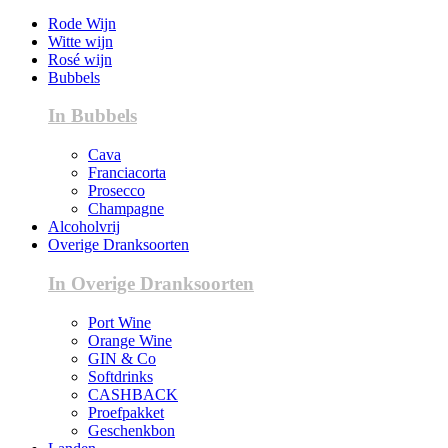
Rode Wijn
Witte wijn
Rosé wijn
Bubbels
In Bubbels
Cava
Franciacorta
Prosecco
Champagne
Alcoholvrij
Overige Dranksoorten
In Overige Dranksoorten
Port Wine
Orange Wine
GIN & Co
Softdrinks
CASHBACK
Proefpakket
Geschenkbon