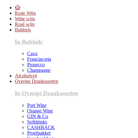
Rode Wijn
Witte wijn
Rosé wijn
Bubbels
In Bubbels
Cava
Franciacorta
Prosecco
Champagne
Alcoholvrij
Overige Dranksoorten
In Overige Dranksoorten
Port Wine
Orange Wine
GIN & Co
Softdrinks
CASHBACK
Proefpakket