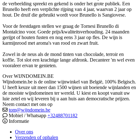
de verbeelding spreekt en gekend is onder het grote publiek. Een
Brunello heeft een verplichte rijping van 4 jaar, waarvan 2 jaar op
hout. De druif die gebruikt wordt voor Brunello is Sangiovese.
Voor de feestdagen stellen we graag de Tornesi Brunello di
Montalcino voor. Goede prijs/kwaliteitsverhouding. 24 maanden
gerijpt of houten fusten en nog eens 3 jaar op fles. De wijn is
karmijnrood met aroma's van rood en zwart fruit.
Zowel in de neus als de mond tinten van chocolade, terroir en
koffie. Tot slot een krachtige lange afdronk. Decanteer 'm wel even
vooraleer ervan te genieten.
Over WIJNDOMEIN.BE
Wijndomein.be is de online wijnwinkel van België, 100% Belgisch.
U heeft keuze uit meer dan 1500 wijnen uit boeiende wijnlanden en
de mooiste wijndomeinen ter wereld. U kiest en koopt vanuit uw
luie zetel en wij leveren bij u aan huis aan democratische prijzen.
Neem contact met ons op
tom@wijndomein.be
Mobiel / Whatsapp
+32488701182
Informatie
Over ons
Verzenden of ophalen