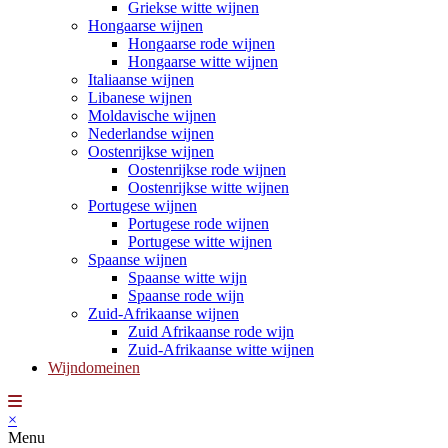
Griekse witte wijnen
Hongaarse wijnen
Hongaarse rode wijnen
Hongaarse witte wijnen
Italiaanse wijnen
Libanese wijnen
Moldavische wijnen
Nederlandse wijnen
Oostenrijkse wijnen
Oostenrijkse rode wijnen
Oostenrijkse witte wijnen
Portugese wijnen
Portugese rode wijnen
Portugese witte wijnen
Spaanse wijnen
Spaanse witte wijn
Spaanse rode wijn
Zuid-Afrikaanse wijnen
Zuid Afrikaanse rode wijn
Zuid-Afrikaanse witte wijnen
Wijndomeinen
×
Menu