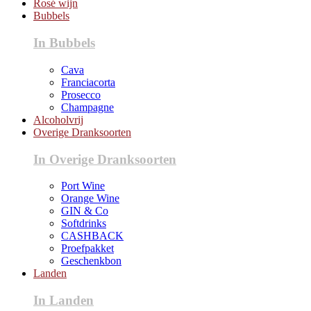
Rosé wijn
Bubbels
In Bubbels
Cava
Franciacorta
Prosecco
Champagne
Alcoholvrij
Overige Dranksoorten
In Overige Dranksoorten
Port Wine
Orange Wine
GIN & Co
Softdrinks
CASHBACK
Proefpakket
Geschenkbon
Landen
In Landen