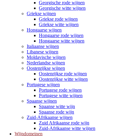
Georgische rode wijnen
Georgische witte wijnen
Griekse wijnen
Griekse rode wijnen
Griekse witte wijnen
Hongaarse wijnen
Hongaarse rode wijnen
Hongaarse witte wijnen
Italiaanse wijnen
Libanese wijnen
Moldavische wijnen
Nederlandse wijnen
Oostenrijkse wijnen
Oostenrijkse rode wijnen
Oostenrijkse witte wijnen
Portugese wijnen
Portugese rode wijnen
Portugese witte wijnen
Spaanse wijnen
Spaanse witte wijn
Spaanse rode wijn
Zuid-Afrikaanse wijnen
Zuid Afrikaanse rode wijn
Zuid-Afrikaanse witte wijnen
Wijndomeinen