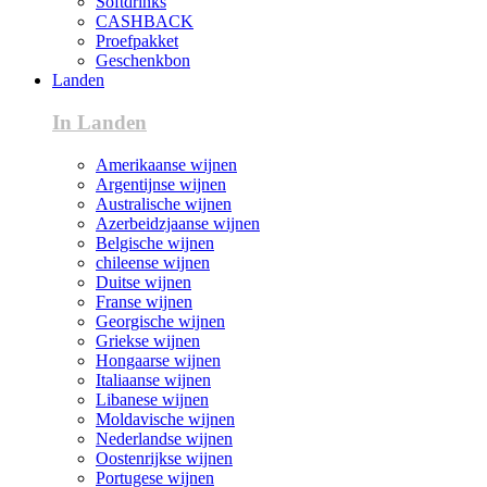
Softdrinks
CASHBACK
Proefpakket
Geschenkbon
Landen
In Landen
Amerikaanse wijnen
Argentijnse wijnen
Australische wijnen
Azerbeidzjaanse wijnen
Belgische wijnen
chileense wijnen
Duitse wijnen
Franse wijnen
Georgische wijnen
Griekse wijnen
Hongaarse wijnen
Italiaanse wijnen
Libanese wijnen
Moldavische wijnen
Nederlandse wijnen
Oostenrijkse wijnen
Portugese wijnen