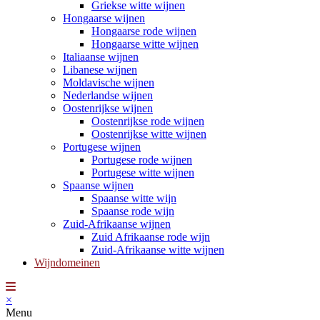
Griekse witte wijnen
Hongaarse wijnen
Hongaarse rode wijnen
Hongaarse witte wijnen
Italiaanse wijnen
Libanese wijnen
Moldavische wijnen
Nederlandse wijnen
Oostenrijkse wijnen
Oostenrijkse rode wijnen
Oostenrijkse witte wijnen
Portugese wijnen
Portugese rode wijnen
Portugese witte wijnen
Spaanse wijnen
Spaanse witte wijn
Spaanse rode wijn
Zuid-Afrikaanse wijnen
Zuid Afrikaanse rode wijn
Zuid-Afrikaanse witte wijnen
Wijndomeinen
×
Menu