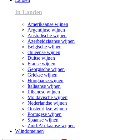
Landen
In Landen
Amerikaanse wijnen
Argentijnse wijnen
Australische wijnen
Azerbeidzjaanse wijnen
Belgische wijnen
chileense wijnen
Duitse wijnen
Franse wijnen
Georgische wijnen
Griekse wijnen
Hongaarse wijnen
Italiaanse wijnen
Libanese wijnen
Moldavische wijnen
Nederlandse wijnen
Oostenrijkse wijnen
Portugese wijnen
Spaanse wijnen
Zuid-Afrikaanse wijnen
Wijndomeinen