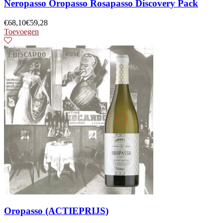
Neropasso Oropasso Rosapasso Discovery Pack
€
68,10
€
59,28
Toevoegen
Oropasso (ACTIEPRIJS)