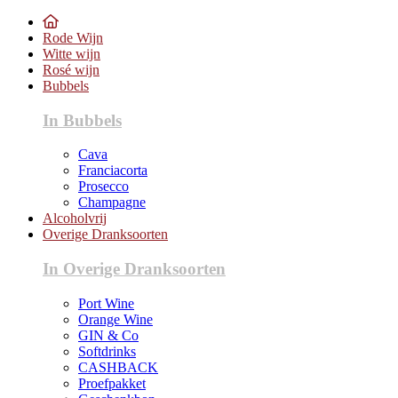
Rode Wijn
Witte wijn
Rosé wijn
Bubbels
In Bubbels
Cava
Franciacorta
Prosecco
Champagne
Alcoholvrij
Overige Dranksoorten
In Overige Dranksoorten
Port Wine
Orange Wine
GIN & Co
Softdrinks
CASHBACK
Proefpakket