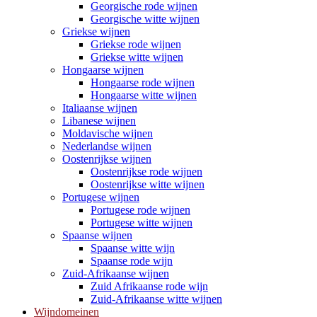
Georgische rode wijnen
Georgische witte wijnen
Griekse wijnen
Griekse rode wijnen
Griekse witte wijnen
Hongaarse wijnen
Hongaarse rode wijnen
Hongaarse witte wijnen
Italiaanse wijnen
Libanese wijnen
Moldavische wijnen
Nederlandse wijnen
Oostenrijkse wijnen
Oostenrijkse rode wijnen
Oostenrijkse witte wijnen
Portugese wijnen
Portugese rode wijnen
Portugese witte wijnen
Spaanse wijnen
Spaanse witte wijn
Spaanse rode wijn
Zuid-Afrikaanse wijnen
Zuid Afrikaanse rode wijn
Zuid-Afrikaanse witte wijnen
Wijndomeinen