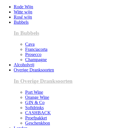
Rode Wijn
Witte wijn
Rosé wijn
Bubbels
In Bubbels
Cava
Franciacorta
Prosecco
Champagne
Alcoholvrij
Overige Dranksoorten
In Overige Dranksoorten
Port Wine
Orange Wine
GIN & Co
Softdrinks
CASHBACK
Proefpakket
Geschenkbon