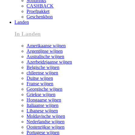
Softdrinks
CASHBACK
Proefpakket
Geschenkbon
Landen
In Landen
Amerikaanse wijnen
Argentijnse wijnen
Australische wijnen
Azerbeidzjaanse wijnen
Belgische wijnen
chileense wijnen
Duitse wijnen
Franse wijnen
Georgische wijnen
Griekse wijnen
Hongaarse wijnen
Italiaanse wijnen
Libanese wijnen
Moldavische wijnen
Nederlandse wijnen
Oostenrijkse wijnen
Portugese wijnen