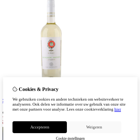
Cookies & Privacy
We gebruiken cookies en andere technieken om websiteverkeer te
San Marzano Il Pumo Sauvignon Malvasia
analyseren. Ook delen we informatie over uw gebruik van onze site
met onze partners voor analyse.
Lees onze cookieverklaring
hier
€
8,99
Toevoegen
Accepteren
Weigeren
Cookie-instellingen