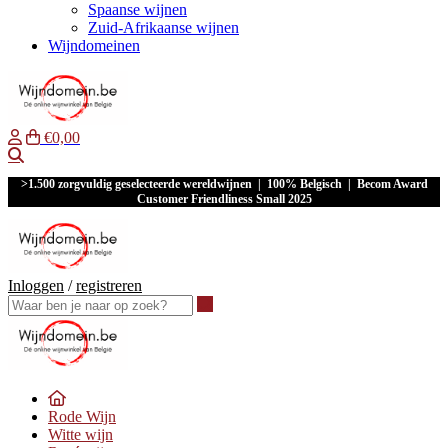
Spaanse wijnen
Zuid-Afrikaanse wijnen
Wijndomeinen
€0,00
Waar ben je naar op zoek?
>1.500 zorgvuldig geselecteerde wereldwijnen | 100% Belgisch | Becom Award
Customer Friendliness Small 2025
Inloggen
/
registreren
Waar ben je naar op zoek?
Rode Wijn
Witte wijn