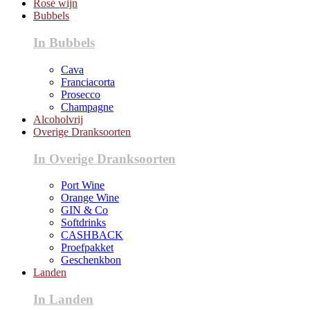
Rosé wijn
Bubbels
In Bubbels
Cava
Franciacorta
Prosecco
Champagne
Alcoholvrij
Overige Dranksoorten
In Overige Dranksoorten
Port Wine
Orange Wine
GIN & Co
Softdrinks
CASHBACK
Proefpakket
Geschenkbon
Landen
In Landen