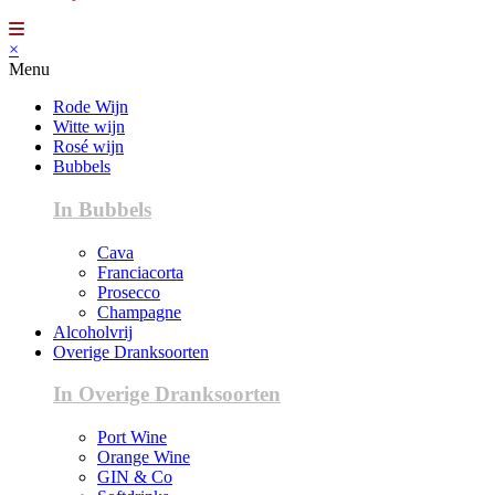
×
Menu
Rode Wijn
Witte wijn
Rosé wijn
Bubbels
In Bubbels
Cava
Franciacorta
Prosecco
Champagne
Alcoholvrij
Overige Dranksoorten
In Overige Dranksoorten
Port Wine
Orange Wine
GIN & Co