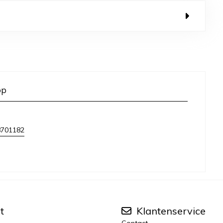
op
8701182
t
Klantenservice
Contact