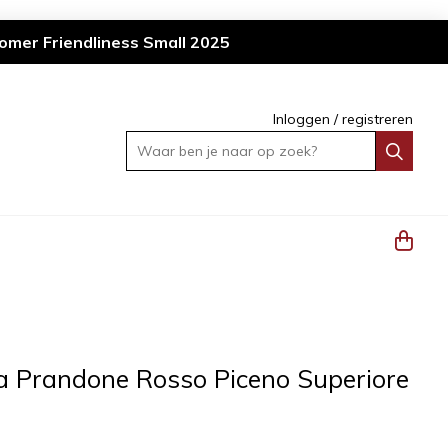
omer Friendliness Small 2025
Inloggen
/
registreren
Waar ben je naar op zoek?
lla Prandone Rosso Piceno Superiore