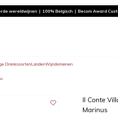
erde wereldwijnen | 100% Belgisch | Becom Award Cust
ge Dranksoorten
Landen
Wijndomeinen
us
Il Conte Vi
Marinus