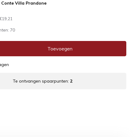
l Conte Villa Prandone
€19,21
nten:
70
Toevoegen
dagen
Te ontvangen spaarpunten:
2