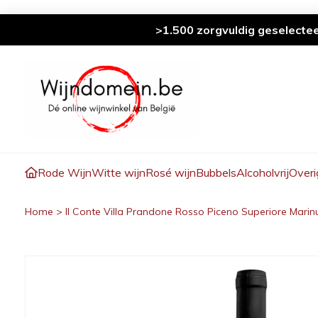
>1.500 zorgvuldig geselecte
Rode Wijn
Witte wijn
Rosé wijn
Bubbels
Alcoholvrij
Overi
Home
>
Il Conte Villa Prandone Rosso Piceno Superiore Marin