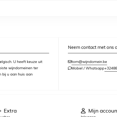
Neem contact met ons 
lgisch. U heeft keuze uit
tom@wijndomein.be
iste wijndomeinen ter
+3248
Mobiel / Whatsapp
n bij u aan huis aan
Extra
Mijn accoun
ucher
Inloggen