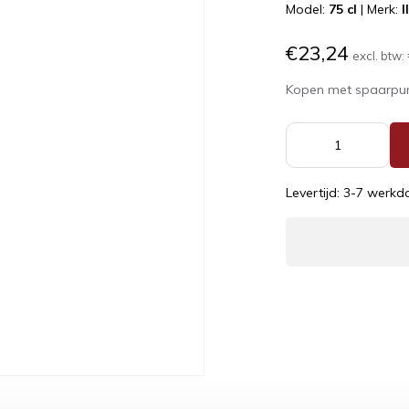
Model:
75 cl
|
Merk:
I
€23,24
excl. btw:
Kopen met spaarpu
Levertijd: 3-7 werk