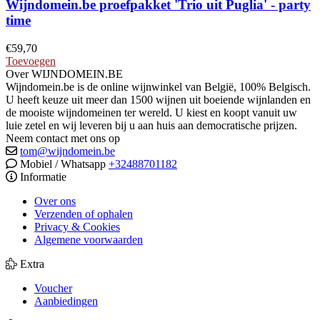
Wijndomein.be proefpakket 'Trio uit Puglia' - party
time
€
59,70
Toevoegen
Over WIJNDOMEIN.BE
Wijndomein.be is de online wijnwinkel van België, 100% Belgisch.
U heeft keuze uit meer dan 1500 wijnen uit boeiende wijnlanden en
de mooiste wijndomeinen ter wereld. U kiest en koopt vanuit uw
luie zetel en wij leveren bij u aan huis aan democratische prijzen.
Neem contact met ons op
tom@wijndomein.be
Mobiel / Whatsapp
+32488701182
Informatie
Over ons
Verzenden of ophalen
Privacy & Cookies
Algemene voorwaarden
Extra
Voucher
Aanbiedingen