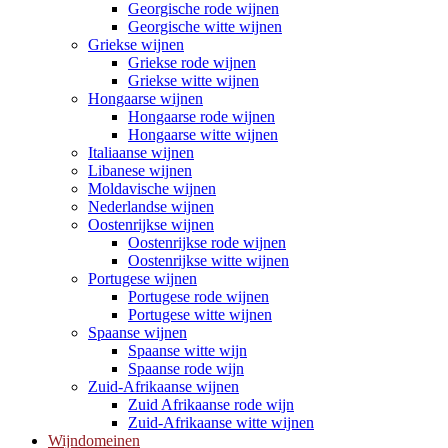
Georgische rode wijnen
Georgische witte wijnen
Griekse wijnen
Griekse rode wijnen
Griekse witte wijnen
Hongaarse wijnen
Hongaarse rode wijnen
Hongaarse witte wijnen
Italiaanse wijnen
Libanese wijnen
Moldavische wijnen
Nederlandse wijnen
Oostenrijkse wijnen
Oostenrijkse rode wijnen
Oostenrijkse witte wijnen
Portugese wijnen
Portugese rode wijnen
Portugese witte wijnen
Spaanse wijnen
Spaanse witte wijn
Spaanse rode wijn
Zuid-Afrikaanse wijnen
Zuid Afrikaanse rode wijn
Zuid-Afrikaanse witte wijnen
Wijndomeinen