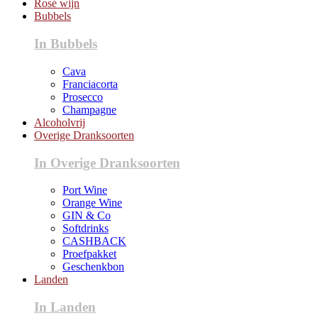
Rosé wijn
Bubbels
In Bubbels
Cava
Franciacorta
Prosecco
Champagne
Alcoholvrij
Overige Dranksoorten
In Overige Dranksoorten
Port Wine
Orange Wine
GIN & Co
Softdrinks
CASHBACK
Proefpakket
Geschenkbon
Landen
In Landen