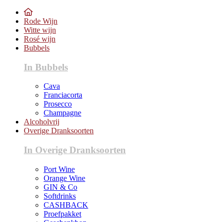
Rode Wijn
Witte wijn
Rosé wijn
Bubbels
In Bubbels
Cava
Franciacorta
Prosecco
Champagne
Alcoholvrij
Overige Dranksoorten
In Overige Dranksoorten
Port Wine
Orange Wine
GIN & Co
Softdrinks
CASHBACK
Proefpakket