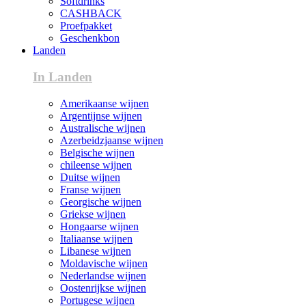
Softdrinks
CASHBACK
Proefpakket
Geschenkbon
Landen
In Landen
Amerikaanse wijnen
Argentijnse wijnen
Australische wijnen
Azerbeidzjaanse wijnen
Belgische wijnen
chileense wijnen
Duitse wijnen
Franse wijnen
Georgische wijnen
Griekse wijnen
Hongaarse wijnen
Italiaanse wijnen
Libanese wijnen
Moldavische wijnen
Nederlandse wijnen
Oostenrijkse wijnen
Portugese wijnen