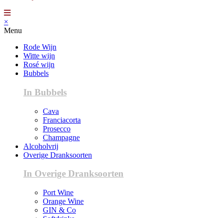
×
Menu
Rode Wijn
Witte wijn
Rosé wijn
Bubbels
In Bubbels
Cava
Franciacorta
Prosecco
Champagne
Alcoholvrij
Overige Dranksoorten
In Overige Dranksoorten
Port Wine
Orange Wine
GIN & Co