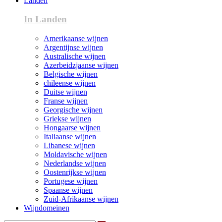
Landen
In Landen
Amerikaanse wijnen
Argentijnse wijnen
Australische wijnen
Azerbeidzjaanse wijnen
Belgische wijnen
chileense wijnen
Duitse wijnen
Franse wijnen
Georgische wijnen
Griekse wijnen
Hongaarse wijnen
Italiaanse wijnen
Libanese wijnen
Moldavische wijnen
Nederlandse wijnen
Oostenrijkse wijnen
Portugese wijnen
Spaanse wijnen
Zuid-Afrikaanse wijnen
Wijndomeinen