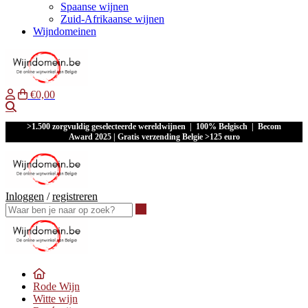
Spaanse wijnen
Zuid-Afrikaanse wijnen
Wijndomeinen
€0,00
Waar ben je naar op zoek?
>1.500 zorgvuldig geselecteerde wereldwijnen | 100% Belgisch | Becom
Award 2025 | Gratis verzending Belgie >125 euro
Inloggen
/
registreren
Waar ben je naar op zoek?
Rode Wijn
Witte wijn