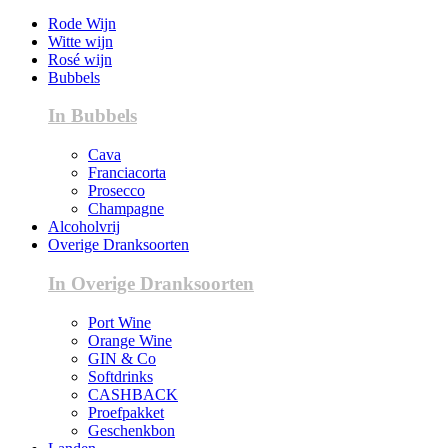
Rode Wijn
Witte wijn
Rosé wijn
Bubbels
In Bubbels
Cava
Franciacorta
Prosecco
Champagne
Alcoholvrij
Overige Dranksoorten
In Overige Dranksoorten
Port Wine
Orange Wine
GIN & Co
Softdrinks
CASHBACK
Proefpakket
Geschenkbon