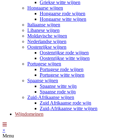
Griekse witte wijnen
Hongaarse wijnen
Hongaarse rode wijnen
Hongaarse witte wijnen
Italiaanse wijnen
Libanese wijnen
Moldavische wijnen
Nederlandse wijnen
Oostenrijkse wijnen
Oostenrijkse rode wijnen
Oostenrijkse witte wijnen
Portugese wijnen
Portugese rode wijnen
Portugese witte wijnen
Spaanse wijnen
Spaanse witte wijn
Spaanse rode wijn
Zuid-Afrikaanse wijnen
Zuid Afrikaanse rode wijn
Zuid-Afrikaanse witte wijnen
Wijndomeinen
×
Menu