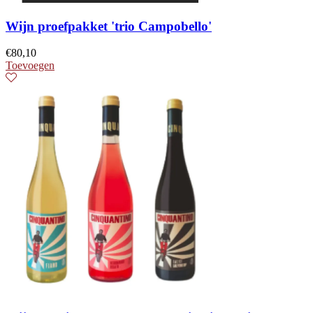
Wijn proefpakket 'trio Campobello'
€
80,10
Toevoegen