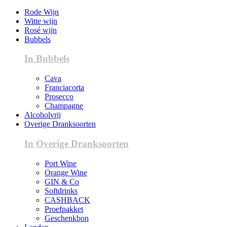
Rode Wijn
Witte wijn
Rosé wijn
Bubbels
In Bubbels
Cava
Franciacorta
Prosecco
Champagne
Alcoholvrij
Overige Dranksoorten
In Overige Dranksoorten
Port Wine
Orange Wine
GIN & Co
Softdrinks
CASHBACK
Proefpakket
Geschenkbon