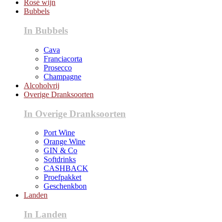
Rosé wijn
Bubbels
In Bubbels
Cava
Franciacorta
Prosecco
Champagne
Alcoholvrij
Overige Dranksoorten
In Overige Dranksoorten
Port Wine
Orange Wine
GIN & Co
Softdrinks
CASHBACK
Proefpakket
Geschenkbon
Landen
In Landen