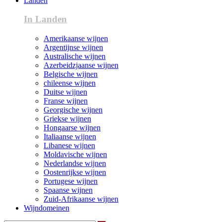
Landen
In Landen
Amerikaanse wijnen
Argentijnse wijnen
Australische wijnen
Azerbeidzjaanse wijnen
Belgische wijnen
chileense wijnen
Duitse wijnen
Franse wijnen
Georgische wijnen
Griekse wijnen
Hongaarse wijnen
Italiaanse wijnen
Libanese wijnen
Moldavische wijnen
Nederlandse wijnen
Oostenrijkse wijnen
Portugese wijnen
Spaanse wijnen
Zuid-Afrikaanse wijnen
Wijndomeinen