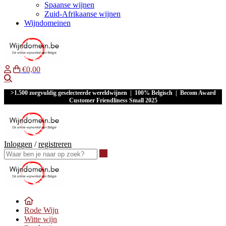
Spaanse wijnen
Zuid-Afrikaanse wijnen
Wijndomeinen
€0,00
Waar ben je naar op zoek?
>1.500 zorgvuldig geselecteerde wereldwijnen | 100% Belgisch | Becom Award
Customer Friendliness Small 2025
Inloggen
/
registreren
Waar ben je naar op zoek?
Rode Wijn
Witte wijn