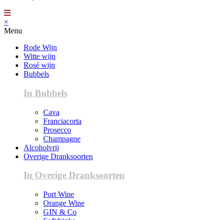
×
Menu
Rode Wijn
Witte wijn
Rosé wijn
Bubbels
In Bubbels
Cava
Franciacorta
Prosecco
Champagne
Alcoholvrij
Overige Dranksoorten
In Overige Dranksoorten
Port Wine
Orange Wine
GIN & Co