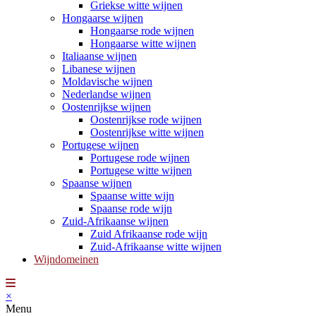
Griekse witte wijnen
Hongaarse wijnen
Hongaarse rode wijnen
Hongaarse witte wijnen
Italiaanse wijnen
Libanese wijnen
Moldavische wijnen
Nederlandse wijnen
Oostenrijkse wijnen
Oostenrijkse rode wijnen
Oostenrijkse witte wijnen
Portugese wijnen
Portugese rode wijnen
Portugese witte wijnen
Spaanse wijnen
Spaanse witte wijn
Spaanse rode wijn
Zuid-Afrikaanse wijnen
Zuid Afrikaanse rode wijn
Zuid-Afrikaanse witte wijnen
Wijndomeinen
×
Menu