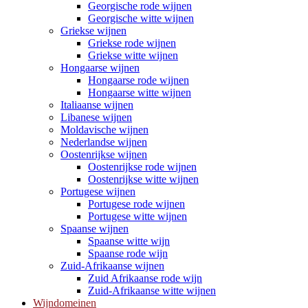
Georgische rode wijnen
Georgische witte wijnen
Griekse wijnen
Griekse rode wijnen
Griekse witte wijnen
Hongaarse wijnen
Hongaarse rode wijnen
Hongaarse witte wijnen
Italiaanse wijnen
Libanese wijnen
Moldavische wijnen
Nederlandse wijnen
Oostenrijkse wijnen
Oostenrijkse rode wijnen
Oostenrijkse witte wijnen
Portugese wijnen
Portugese rode wijnen
Portugese witte wijnen
Spaanse wijnen
Spaanse witte wijn
Spaanse rode wijn
Zuid-Afrikaanse wijnen
Zuid Afrikaanse rode wijn
Zuid-Afrikaanse witte wijnen
Wijndomeinen