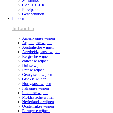
Softdrinks
CASHBACK
Proefpakket
Geschenkbon
Landen
In Landen
Amerikaanse wijnen
Argentijnse wijnen
Australische wijnen
Azerbeidzjaanse wijnen
Belgische wijnen
chileense wijnen
Duitse wijnen
Franse wijnen
Georgische wijnen
Griekse wijnen
Hongaarse wijnen
Italiaanse wijnen
Libanese wijnen
Moldavische wijnen
Nederlandse wijnen
Oostenrijkse wijnen
Portugese wijnen