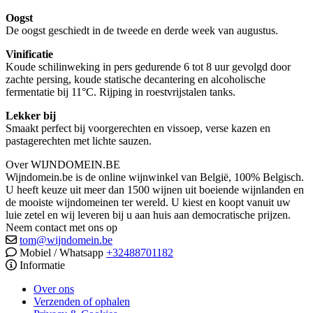
Oogst
De oogst geschiedt in de tweede en derde week van augustus.
Vinificatie
Koude schilinweking in pers gedurende 6 tot 8 uur gevolgd door
zachte persing, koude statische decantering en alcoholische
fermentatie bij 11°C. Rijping in roestvrijstalen tanks.
Lekker bij
Smaakt perfect bij voorgerechten en vissoep, verse kazen en
pastagerechten met lichte sauzen.
Over WIJNDOMEIN.BE
Wijndomein.be is de online wijnwinkel van België, 100% Belgisch.
U heeft keuze uit meer dan 1500 wijnen uit boeiende wijnlanden en
de mooiste wijndomeinen ter wereld. U kiest en koopt vanuit uw
luie zetel en wij leveren bij u aan huis aan democratische prijzen.
Neem contact met ons op
tom@wijndomein.be
Mobiel / Whatsapp
+32488701182
Informatie
Over ons
Verzenden of ophalen