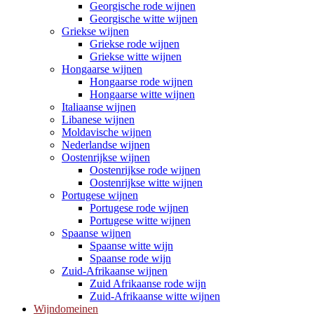
Georgische rode wijnen
Georgische witte wijnen
Griekse wijnen
Griekse rode wijnen
Griekse witte wijnen
Hongaarse wijnen
Hongaarse rode wijnen
Hongaarse witte wijnen
Italiaanse wijnen
Libanese wijnen
Moldavische wijnen
Nederlandse wijnen
Oostenrijkse wijnen
Oostenrijkse rode wijnen
Oostenrijkse witte wijnen
Portugese wijnen
Portugese rode wijnen
Portugese witte wijnen
Spaanse wijnen
Spaanse witte wijn
Spaanse rode wijn
Zuid-Afrikaanse wijnen
Zuid Afrikaanse rode wijn
Zuid-Afrikaanse witte wijnen
Wijndomeinen