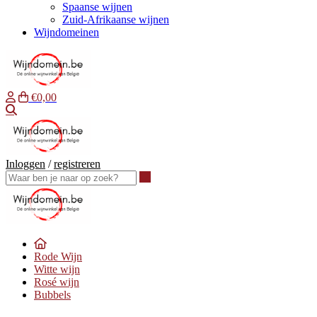
Spaanse wijnen
Zuid-Afrikaanse wijnen
Wijndomeinen
€0,00
Waar ben je naar op zoek?
Inloggen
/
registreren
Waar ben je naar op zoek?
Rode Wijn
Witte wijn
Rosé wijn
Bubbels