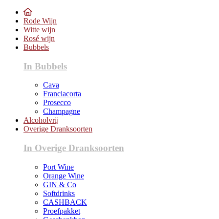
Rode Wijn
Witte wijn
Rosé wijn
Bubbels
In Bubbels
Cava
Franciacorta
Prosecco
Champagne
Alcoholvrij
Overige Dranksoorten
In Overige Dranksoorten
Port Wine
Orange Wine
GIN & Co
Softdrinks
CASHBACK
Proefpakket