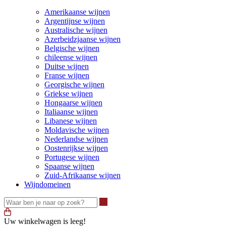
Amerikaanse wijnen
Argentijnse wijnen
Australische wijnen
Azerbeidzjaanse wijnen
Belgische wijnen
chileense wijnen
Duitse wijnen
Franse wijnen
Georgische wijnen
Griekse wijnen
Hongaarse wijnen
Italiaanse wijnen
Libanese wijnen
Moldavische wijnen
Nederlandse wijnen
Oostenrijkse wijnen
Portugese wijnen
Spaanse wijnen
Zuid-Afrikaanse wijnen
Wijndomeinen
Waar ben je naar op zoek?
Uw winkelwagen is leeg!