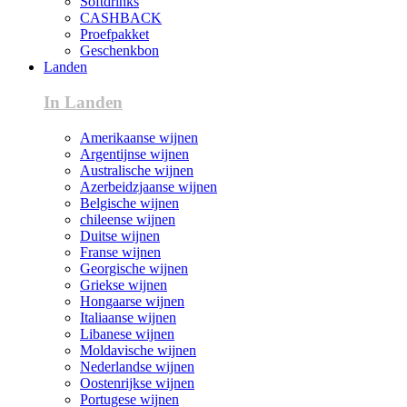
Softdrinks
CASHBACK
Proefpakket
Geschenkbon
Landen
In Landen
Amerikaanse wijnen
Argentijnse wijnen
Australische wijnen
Azerbeidzjaanse wijnen
Belgische wijnen
chileense wijnen
Duitse wijnen
Franse wijnen
Georgische wijnen
Griekse wijnen
Hongaarse wijnen
Italiaanse wijnen
Libanese wijnen
Moldavische wijnen
Nederlandse wijnen
Oostenrijkse wijnen
Portugese wijnen