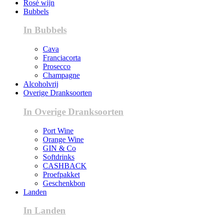
Rosé wijn
Bubbels
In Bubbels
Cava
Franciacorta
Prosecco
Champagne
Alcoholvrij
Overige Dranksoorten
In Overige Dranksoorten
Port Wine
Orange Wine
GIN & Co
Softdrinks
CASHBACK
Proefpakket
Geschenkbon
Landen
In Landen