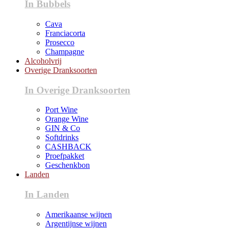
In Bubbels
Cava
Franciacorta
Prosecco
Champagne
Alcoholvrij
Overige Dranksoorten
In Overige Dranksoorten
Port Wine
Orange Wine
GIN & Co
Softdrinks
CASHBACK
Proefpakket
Geschenkbon
Landen
In Landen
Amerikaanse wijnen
Argentijnse wijnen