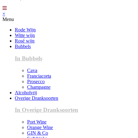
×
Menu
Rode Wijn
Witte wijn
Rosé wijn
Bubbels
In Bubbels
Cava
Franciacorta
Prosecco
Champagne
Alcoholvrij
Overige Dranksoorten
In Overige Dranksoorten
Port Wine
Orange Wine
GIN & Co