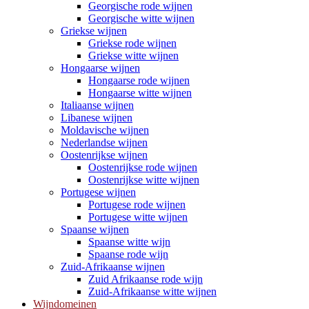
Georgische rode wijnen
Georgische witte wijnen
Griekse wijnen
Griekse rode wijnen
Griekse witte wijnen
Hongaarse wijnen
Hongaarse rode wijnen
Hongaarse witte wijnen
Italiaanse wijnen
Libanese wijnen
Moldavische wijnen
Nederlandse wijnen
Oostenrijkse wijnen
Oostenrijkse rode wijnen
Oostenrijkse witte wijnen
Portugese wijnen
Portugese rode wijnen
Portugese witte wijnen
Spaanse wijnen
Spaanse witte wijn
Spaanse rode wijn
Zuid-Afrikaanse wijnen
Zuid Afrikaanse rode wijn
Zuid-Afrikaanse witte wijnen
Wijndomeinen