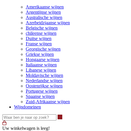
Amerikaanse wijnen
Argentijnse wijnen
Australische wijnen
Azerbeidzjaanse wijnen
Belgische wijnen
chileense wijnen
Duitse wijnen
Franse wijnen
Georgische wijnen
Griekse wijnen
Hongaarse wijnen
Italiaanse wijnen
Libanese wijnen
Moldavische wijnen
Nederlandse wijnen
Oostenrijkse wijnen
Portugese wijnen
Spaanse wijnen
Zuid-Afrikaanse wijnen
Wijndomeinen
Waar ben je naar op zoek?
Uw winkelwagen is leeg!