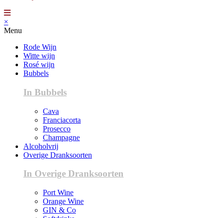
×
Menu
Rode Wijn
Witte wijn
Rosé wijn
Bubbels
In Bubbels
Cava
Franciacorta
Prosecco
Champagne
Alcoholvrij
Overige Dranksoorten
In Overige Dranksoorten
Port Wine
Orange Wine
GIN & Co