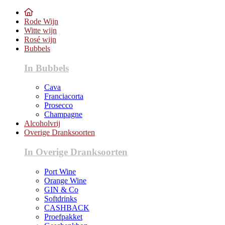
Rode Wijn
Witte wijn
Rosé wijn
Bubbels
In Bubbels
Cava
Franciacorta
Prosecco
Champagne
Alcoholvrij
Overige Dranksoorten
In Overige Dranksoorten
Port Wine
Orange Wine
GIN & Co
Softdrinks
CASHBACK
Proefpakket