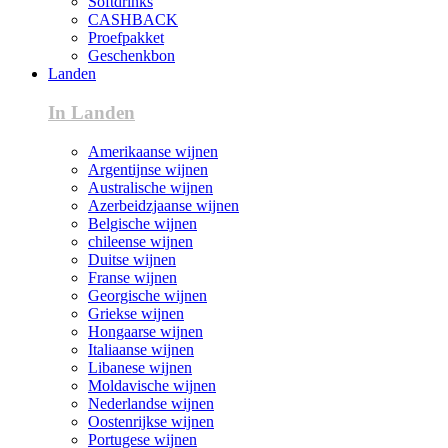
Softdrinks
CASHBACK
Proefpakket
Geschenkbon
Landen
In Landen
Amerikaanse wijnen
Argentijnse wijnen
Australische wijnen
Azerbeidzjaanse wijnen
Belgische wijnen
chileense wijnen
Duitse wijnen
Franse wijnen
Georgische wijnen
Griekse wijnen
Hongaarse wijnen
Italiaanse wijnen
Libanese wijnen
Moldavische wijnen
Nederlandse wijnen
Oostenrijkse wijnen
Portugese wijnen