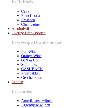
In Bubbels
Cava
Franciacorta
Prosecco
Champagne
Alcoholvrij
Overige Dranksoorten
In Overige Dranksoorten
Port Wine
Orange Wine
GIN & Co
Softdrinks
CASHBACK
Proefpakket
Geschenkbon
Landen
In Landen
Amerikaanse wijnen
Argentijnse wijnen