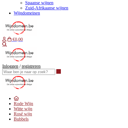
Spaanse wijnen
Zuid-Afrikaanse wijnen
Wijndomeinen
€0,00
Waar ben je naar op zoek?
Inloggen
/
registreren
Waar ben je naar op zoek?
Rode Wijn
Witte wijn
Rosé wijn
Bubbels