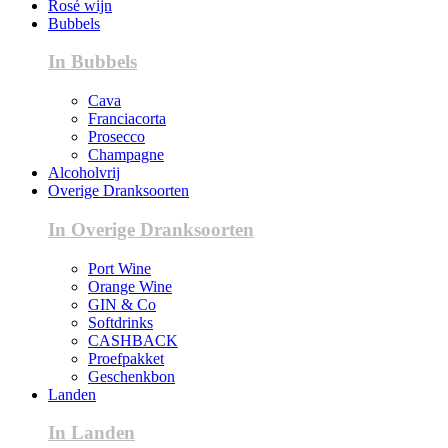
Rosé wijn
Bubbels
In Bubbels
Cava
Franciacorta
Prosecco
Champagne
Alcoholvrij
Overige Dranksoorten
In Overige Dranksoorten
Port Wine
Orange Wine
GIN & Co
Softdrinks
CASHBACK
Proefpakket
Geschenkbon
Landen
In Landen