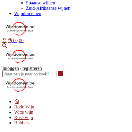
Spaanse wijnen
Zuid-Afrikaanse wijnen
Wijndomeinen
€0,00
Waar ben je naar op zoek?
Inloggen
/
registreren
Waar ben je naar op zoek?
Rode Wijn
Witte wijn
Rosé wijn
Bubbels