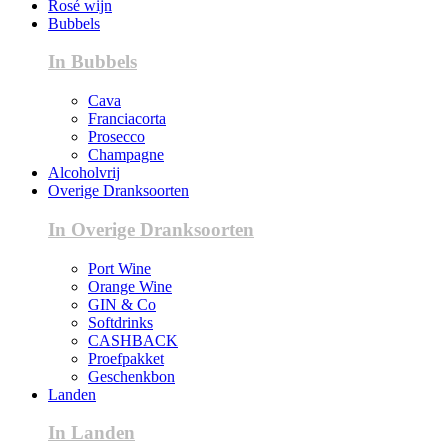
Rosé wijn
Bubbels
In Bubbels
Cava
Franciacorta
Prosecco
Champagne
Alcoholvrij
Overige Dranksoorten
In Overige Dranksoorten
Port Wine
Orange Wine
GIN & Co
Softdrinks
CASHBACK
Proefpakket
Geschenkbon
Landen
In Landen