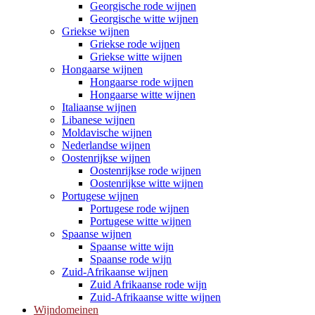
Georgische rode wijnen
Georgische witte wijnen
Griekse wijnen
Griekse rode wijnen
Griekse witte wijnen
Hongaarse wijnen
Hongaarse rode wijnen
Hongaarse witte wijnen
Italiaanse wijnen
Libanese wijnen
Moldavische wijnen
Nederlandse wijnen
Oostenrijkse wijnen
Oostenrijkse rode wijnen
Oostenrijkse witte wijnen
Portugese wijnen
Portugese rode wijnen
Portugese witte wijnen
Spaanse wijnen
Spaanse witte wijn
Spaanse rode wijn
Zuid-Afrikaanse wijnen
Zuid Afrikaanse rode wijn
Zuid-Afrikaanse witte wijnen
Wijndomeinen