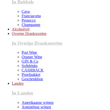
In Bubbels
Cava
Franciacorta
Prosecco
Champagne
Alcoholvrij
Overige Dranksoorten
In Overige Dranksoorten
Port Wine
Orange Wine
GIN & Co
Softdrinks
CASHBACK
Proefpakket
Geschenkbon
Landen
In Landen
Amerikaanse wijnen
Argentijnse wijnen