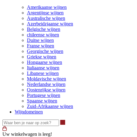
Amerikaanse wijnen
Argentijnse wijnen
Australische wijnen
Azerbeidzjaanse wijnen
Belgische wijnen
chileense wijnen
Duitse wijnen
Franse wijnen
Georgische wijnen
Griekse wijnen
Hongaarse wijnen
Italiaanse wijnen
Libanese wijnen
Moldavische wijnen
Nederlandse wijnen
Oostenrijkse wijnen
Portugese wijnen
Spaanse wijnen
Zuid-Afrikaanse wijnen
Wijndomeinen
Waar ben je naar op zoek?
Uw winkelwagen is leeg!