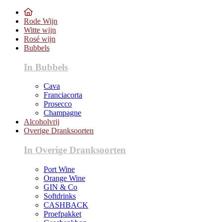
Rode Wijn
Witte wijn
Rosé wijn
Bubbels
In Bubbels
Cava
Franciacorta
Prosecco
Champagne
Alcoholvrij
Overige Dranksoorten
In Overige Dranksoorten
Port Wine
Orange Wine
GIN & Co
Softdrinks
CASHBACK
Proefpakket