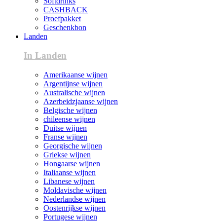
Softdrinks
CASHBACK
Proefpakket
Geschenkbon
Landen
In Landen
Amerikaanse wijnen
Argentijnse wijnen
Australische wijnen
Azerbeidzjaanse wijnen
Belgische wijnen
chileense wijnen
Duitse wijnen
Franse wijnen
Georgische wijnen
Griekse wijnen
Hongaarse wijnen
Italiaanse wijnen
Libanese wijnen
Moldavische wijnen
Nederlandse wijnen
Oostenrijkse wijnen
Portugese wijnen