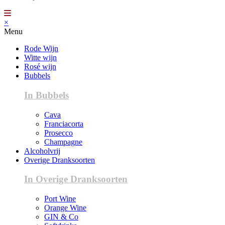
×
Menu
Rode Wijn
Witte wijn
Rosé wijn
Bubbels
In Bubbels
Cava
Franciacorta
Prosecco
Champagne
Alcoholvrij
Overige Dranksoorten
In Overige Dranksoorten
Port Wine
Orange Wine
GIN & Co