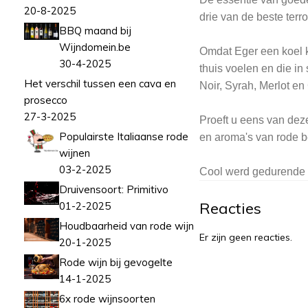
20-8-2025
drie van de beste ter
BBQ maand bij
Wijndomein.be
Omdat Eger een koel kl
30-4-2025
thuis voelen en die in
Het verschil tussen een cava en
Noir, Syrah, Merlot en
prosecco
27-3-2025
Proeft u eens van dez
Populairste Italiaanse rode
en aroma's van rode b
wijnen
03-2-2025
Cool werd gedurende 
Druivensoort: Primitivo
Reacties
01-2-2025
Houdbaarheid van rode wijn
Er zijn geen reacties.
20-1-2025
Rode wijn bij gevogelte
14-1-2025
6x rode wijnsoorten