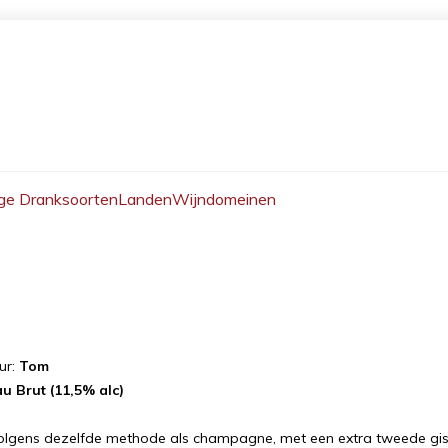
ge Dranksoorten
Landen
Wijndomeinen
ur:
Tom
u Brut (11,5% alc)
gens dezelfde methode als champagne, met een extra tweede gist