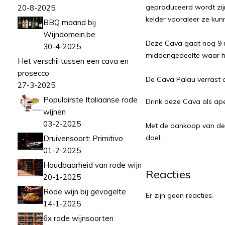
geproduceerd wordt zijn
20-8-2025
kelder vooraleer ze ku
BBQ maand bij
Wijndomein.be
Deze Cava gaat nog 9 ma
30-4-2025
middengedeelte waar het
Het verschil tussen een cava en
prosecco
De Cava Palau verrast d
27-3-2025
Populairste Italiaanse rode
Drink deze Cava als aper
wijnen
03-2-2025
Met de aankoop van deze
doel.
Druivensoort: Primitivo
01-2-2025
Houdbaarheid van rode wijn
Reacties
20-1-2025
Rode wijn bij gevogelte
Er zijn geen reacties.
14-1-2025
6x rode wijnsoorten