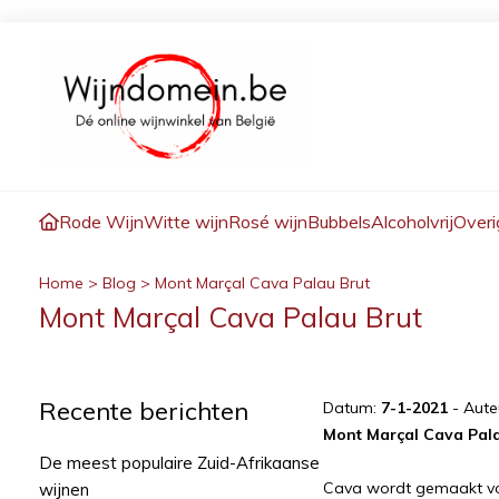
Rode Wijn
Witte wijn
Rosé wijn
Bubbels
Alcoholvrij
Overi
Home
>
Blog
>
Mont Marçal Cava Palau Brut
Mont Marçal Cava Palau Brut
Recente berichten
Datum:
7-1-2021
- Aute
Mont Marçal Cava Pala
De meest populaire Zuid-Afrikaanse
Cava wordt gemaakt vol
wijnen