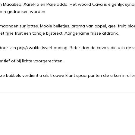
 Macabeo, Xarel-lo en Pareladda. Het woord Cava is eigenlijk synon
nnen gedronken worden.
anden sur lattes. Mooie belletjes, aroma van appel, geel fruit, bloe
 fijne fruit een tandje bijsteekt. Aangename frisse afdronk.
oor zijn prijs/kwaliteitsverhouding. Beter dan de cava's die u in de
itief of bij lichte voorgerechten.
 bubbels verdient u als trouwe klant spaarpunten die u kan inruile