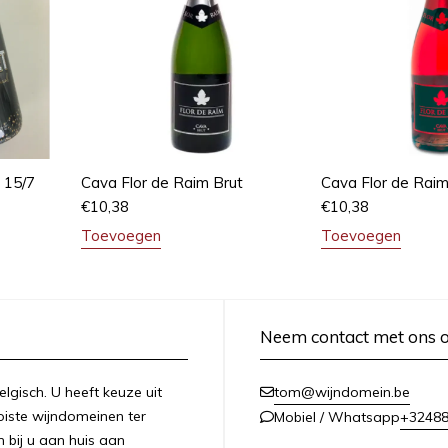
 15/7
Cava Flor de Raim Brut
Cava Flor de Rai
€
10,38
€
10,38
Toevoegen
Toevoegen
Neem contact met ons 
lgisch. U heeft keuze uit
tom@wijndomein.be
iste wijndomeinen ter
+3248
Mobiel / Whatsapp
n bij u aan huis aan