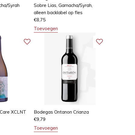
cha/Syrah
Sobre Lias, Garnacha/Syrah,
alleen backlabel op fles
€
8,75
Toevoegen
 Care XCLNT
Bodegas Ontanon Crianza
€
9,79
Toevoegen