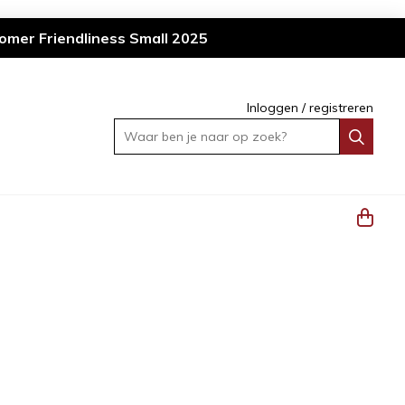
omer Friendliness Small 2025
Inloggen
/
registreren
Waar ben je naar op zoek?