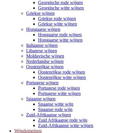
Georgische rode wijnen
Georgische witte wijnen
Griekse wijnen
Griekse rode wijnen
Griekse witte wijnen
Hongaarse wijnen
Hongaarse rode wijnen
Hongaarse witte wijnen
Italiaanse wijnen
Libanese wijnen
Moldavische wijnen
Nederlandse wijnen
Oostenrijkse wijnen
Oostenrijkse rode wijnen
Oostenrijkse witte wijnen
Portugese wijnen
Portugese rode wijnen
Portugese witte wijnen
Spaanse wijnen
Spaanse witte wijn
Spaanse rode wijn
Zuid-Afrikaanse wijnen
Zuid Afrikaanse rode wijn
Zuid-Afrikaanse witte wijnen
Wijndomeinen