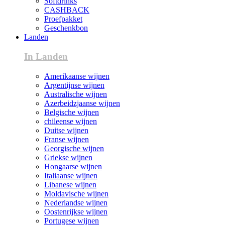
Softdrinks
CASHBACK
Proefpakket
Geschenkbon
Landen
In Landen
Amerikaanse wijnen
Argentijnse wijnen
Australische wijnen
Azerbeidzjaanse wijnen
Belgische wijnen
chileense wijnen
Duitse wijnen
Franse wijnen
Georgische wijnen
Griekse wijnen
Hongaarse wijnen
Italiaanse wijnen
Libanese wijnen
Moldavische wijnen
Nederlandse wijnen
Oostenrijkse wijnen
Portugese wijnen