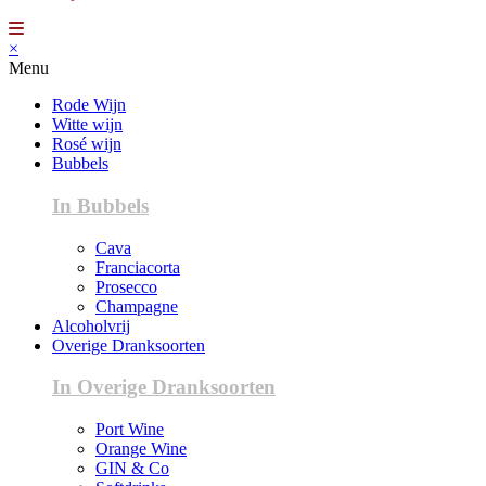
×
Menu
Rode Wijn
Witte wijn
Rosé wijn
Bubbels
In Bubbels
Cava
Franciacorta
Prosecco
Champagne
Alcoholvrij
Overige Dranksoorten
In Overige Dranksoorten
Port Wine
Orange Wine
GIN & Co