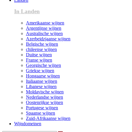
Landen
In Landen
Amerikaanse wijnen
Argentijnse wijnen
Australische wijnen
Azerbeidzjaanse wijnen
Belgische wijnen
chileense wijnen
Duitse wijnen
Franse wijnen
Georgische wijnen
Griekse wijnen
Hongaarse wijnen
Italiaanse wijnen
Libanese wijnen
Moldavische wijnen
Nederlandse wijnen
Oostenrijkse wijnen
Portugese wijnen
Spaanse wijnen
Zuid-Afrikaanse wijnen
Wijndomeinen