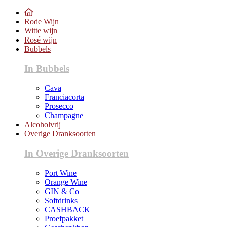
Rode Wijn
Witte wijn
Rosé wijn
Bubbels
In Bubbels
Cava
Franciacorta
Prosecco
Champagne
Alcoholvrij
Overige Dranksoorten
In Overige Dranksoorten
Port Wine
Orange Wine
GIN & Co
Softdrinks
CASHBACK
Proefpakket