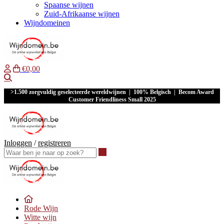
Spaanse wijnen
Zuid-Afrikaanse wijnen
Wijndomeinen
€0,00
Waar ben je naar op zoek?
>1.500 zorgvuldig geselecteerde wereldwijnen | 100% Belgisch | Becom Award
Customer Friendliness Small 2025
Inloggen
/
registreren
Waar ben je naar op zoek?
Rode Wijn
Witte wijn