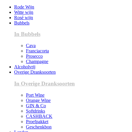
Rode Wijn
Witte wijn
Rosé wijn
Bubbels
In Bubbels
Cava
Franciacorta
Prosecco
Champagne
Alcoholvrij
Overige Dranksoorten
In Overige Dranksoorten
Port Wine
Orange Wine
GIN & Co
Softdrinks
CASHBACK
Proefpakket
Geschenkbon