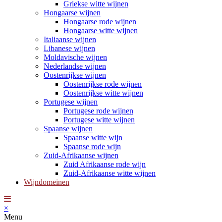
Griekse witte wijnen
Hongaarse wijnen
Hongaarse rode wijnen
Hongaarse witte wijnen
Italiaanse wijnen
Libanese wijnen
Moldavische wijnen
Nederlandse wijnen
Oostenrijkse wijnen
Oostenrijkse rode wijnen
Oostenrijkse witte wijnen
Portugese wijnen
Portugese rode wijnen
Portugese witte wijnen
Spaanse wijnen
Spaanse witte wijn
Spaanse rode wijn
Zuid-Afrikaanse wijnen
Zuid Afrikaanse rode wijn
Zuid-Afrikaanse witte wijnen
Wijndomeinen
×
Menu