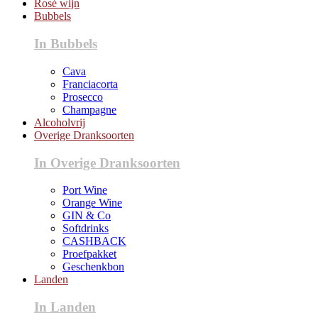
Rosé wijn
Bubbels
In Bubbels
Cava
Franciacorta
Prosecco
Champagne
Alcoholvrij
Overige Dranksoorten
In Overige Dranksoorten
Port Wine
Orange Wine
GIN & Co
Softdrinks
CASHBACK
Proefpakket
Geschenkbon
Landen
In Landen