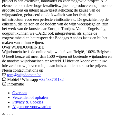
project is een exclusief, innovatief en zeer toegewijd project. Alle
elementen om deze hoge kwaliteitswijnen te produceren zijn met de
grootste zorg en uiterst nauwgezet gekozen; de keuze van de
wijngaarden, gebaseerd op de kwaliteit van het fruit, de
infrastructuur voor een perfecte vinificatie etc. De gezichten op de
etiketten, die de zon en de bodem van de wijn weerspiegelen, zijn
het werk van de kunstenaar Enrique Torrijos. Vanuit Engelstalig
oogpunt kunnen we CARE ook interpreteren, als zijnde de
zorgzaamheid en het respect dat Bodegas Anadas laat zien bij het
maken van al hun wijnen.
Over WIJNDOMEIN.BE
Wijndomein.be is de online wijnwinkel van België, 100% Belgisch.
U heeft keuze uit meer dan 1500 wijnen uit boeiende wijnlanden en
de mooiste wijndomeinen ter wereld. U kiest en koopt vanuit uw
luie zetel en wij leveren bij u aan huis aan democratische prijzen.
Neem contact met ons op
tom@wijndomein.be
Mobiel / Whatsapp
+32488701182
Informatie
Over ons
Verzenden of ophalen
Privacy & Cookies
Algemene voorwaarden