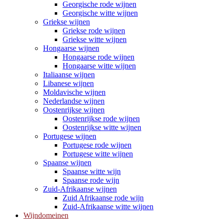
Georgische rode wijnen
Georgische witte wijnen
Griekse wijnen
Griekse rode wijnen
Griekse witte wijnen
Hongaarse wijnen
Hongaarse rode wijnen
Hongaarse witte wijnen
Italiaanse wijnen
Libanese wijnen
Moldavische wijnen
Nederlandse wijnen
Oostenrijkse wijnen
Oostenrijkse rode wijnen
Oostenrijkse witte wijnen
Portugese wijnen
Portugese rode wijnen
Portugese witte wijnen
Spaanse wijnen
Spaanse witte wijn
Spaanse rode wijn
Zuid-Afrikaanse wijnen
Zuid Afrikaanse rode wijn
Zuid-Afrikaanse witte wijnen
Wijndomeinen