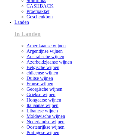
Softdrinks
CASHBACK
Proefpakket
Geschenkbon
Landen
In Landen
Amerikaanse wijnen
Argentijnse wijnen
Australische wijnen
Azerbeidzjaanse wijnen
Belgische wijnen
chileense wijnen
Duitse wijnen
Franse wijnen
Georgische wijnen
Griekse wijnen
Hongaarse wijnen
Italiaanse wijnen
Libanese wijnen
Moldavische wijnen
Nederlandse wijnen
Oostenrijkse wijnen
Portugese wijnen