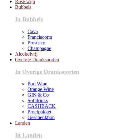
Rosé wijn
Bubbels
In Bubbels
Cava
Franciacorta
Prosecco
Champagne
Alcoholvrij
Overige Dranksoorten
In Overige Dranksoorten
Port Wine
Orange Wine
GIN & Co
Softdrinks
CASHBACK
Proefpakket
Geschenkbon
Landen
In Landen