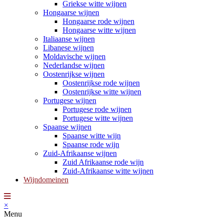
Griekse witte wijnen
Hongaarse wijnen
Hongaarse rode wijnen
Hongaarse witte wijnen
Italiaanse wijnen
Libanese wijnen
Moldavische wijnen
Nederlandse wijnen
Oostenrijkse wijnen
Oostenrijkse rode wijnen
Oostenrijkse witte wijnen
Portugese wijnen
Portugese rode wijnen
Portugese witte wijnen
Spaanse wijnen
Spaanse witte wijn
Spaanse rode wijn
Zuid-Afrikaanse wijnen
Zuid Afrikaanse rode wijn
Zuid-Afrikaanse witte wijnen
Wijndomeinen
×
Menu