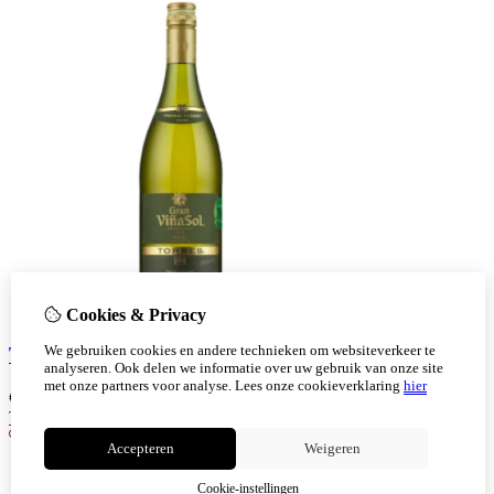
Cookies & Privacy
We gebruiken cookies en andere technieken om websiteverkeer te
Torres Gran Vina Sol Chardonnay
analyseren. Ook delen we informatie over uw gebruik van onze site
met onze partners voor analyse.
Lees onze cookieverklaring
hier
€
11,98
Toevoegen
Accepteren
Weigeren
Cookie-instellingen