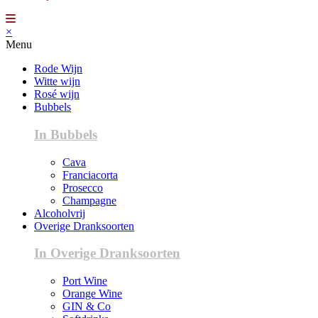
×
Menu
Rode Wijn
Witte wijn
Rosé wijn
Bubbels
In Bubbels
Cava
Franciacorta
Prosecco
Champagne
Alcoholvrij
Overige Dranksoorten
In Overige Dranksoorten
Port Wine
Orange Wine
GIN & Co