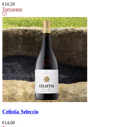
€
10,59
Toevoegen
Celistia Seleccio
€
14,68