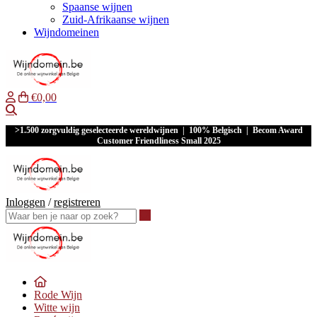
Spaanse wijnen
Zuid-Afrikaanse wijnen
Wijndomeinen
€0,00
Waar ben je naar op zoek?
>1.500 zorgvuldig geselecteerde wereldwijnen | 100% Belgisch | Becom Award
Customer Friendliness Small 2025
Inloggen
/
registreren
Waar ben je naar op zoek?
Rode Wijn
Witte wijn