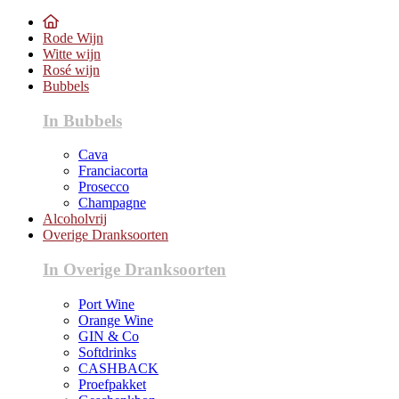
Rode Wijn
Witte wijn
Rosé wijn
Bubbels
In Bubbels
Cava
Franciacorta
Prosecco
Champagne
Alcoholvrij
Overige Dranksoorten
In Overige Dranksoorten
Port Wine
Orange Wine
GIN & Co
Softdrinks
CASHBACK
Proefpakket