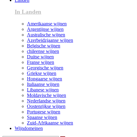
Landen
In Landen
Amerikaanse wijnen
Argentijnse wijnen
Australische wijnen
Azerbeidzjaanse wijnen
Belgische wijnen
chileense wijnen
Duitse wijnen
Franse wijnen
Georgische wijnen
Griekse wijnen
Hongaarse wijnen
Italiaanse wijnen
Libanese wijnen
Moldavische wijnen
Nederlandse wijnen
Oostenrijkse wijnen
Portugese wijnen
Spaanse wijnen
Zuid-Afrikaanse wijnen
Wijndomeinen