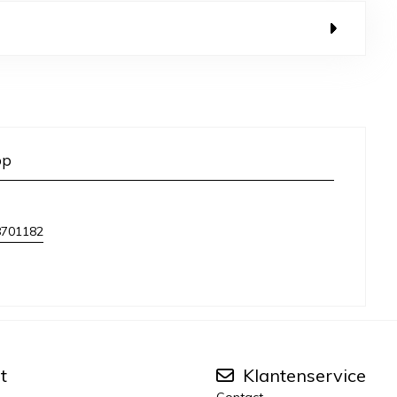
op
8701182
t
Klantenservice
Contact