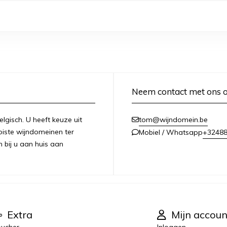
Neem contact met ons 
lgisch. U heeft keuze uit
tom@wijndomein.be
iste wijndomeinen ter
+3248
Mobiel / Whatsapp
n bij u aan huis aan
Extra
Mijn accoun
ucher
Inloggen