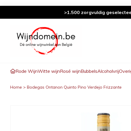
>1.500 zorgvuldig geselecte
Rode Wijn
Witte wijn
Rosé wijn
Bubbels
Alcoholvrij
Overi
Home
>
Bodegas Ontanon Quinto Pino Verdejo Frizzante