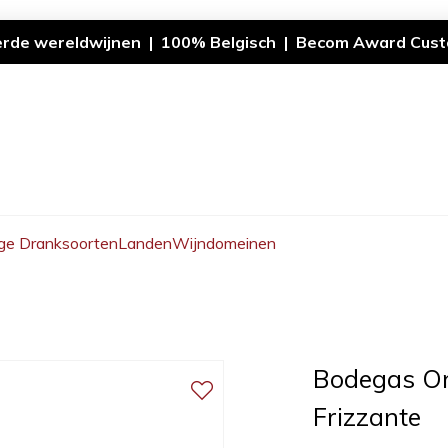
erde wereldwijnen | 100% Belgisch | Becom Award Cust
ge Dranksoorten
Landen
Wijndomeinen
Bodegas On
Frizzante