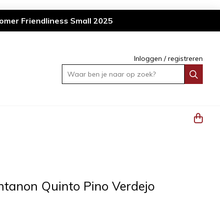
omer Friendliness Small 2025
Inloggen
/
registreren
Waar ben je naar op zoek?
tanon Quinto Pino Verdejo