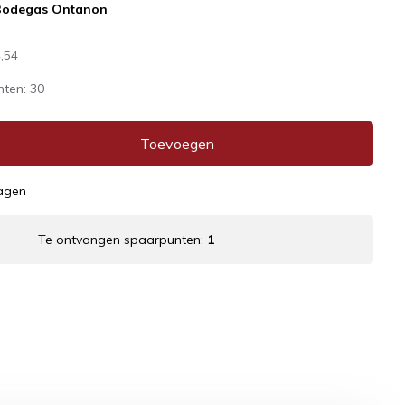
Bodegas Ontanon
,54
nten:
30
Toevoegen
dagen
Te ontvangen spaarpunten:
1