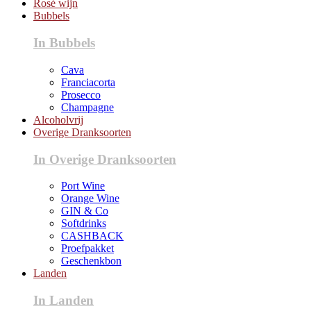
Rosé wijn
Bubbels
In Bubbels
Cava
Franciacorta
Prosecco
Champagne
Alcoholvrij
Overige Dranksoorten
In Overige Dranksoorten
Port Wine
Orange Wine
GIN & Co
Softdrinks
CASHBACK
Proefpakket
Geschenkbon
Landen
In Landen