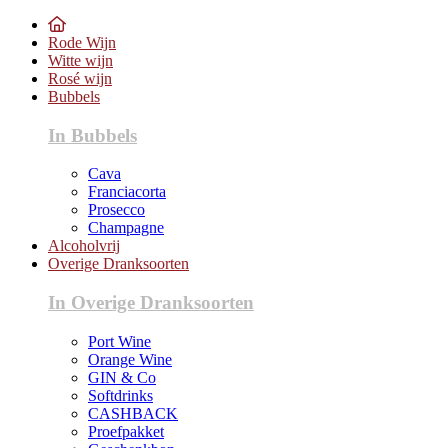
Rode Wijn
Witte wijn
Rosé wijn
Bubbels
In Bubbels
Cava
Franciacorta
Prosecco
Champagne
Alcoholvrij
Overige Dranksoorten
In Overige Dranksoorten
Port Wine
Orange Wine
GIN & Co
Softdrinks
CASHBACK
Proefpakket