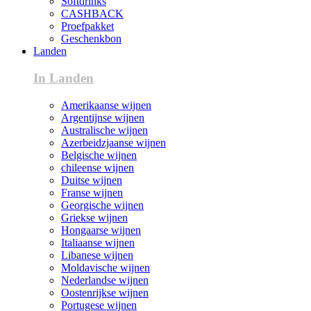
Softdrinks
CASHBACK
Proefpakket
Geschenkbon
Landen
In Landen
Amerikaanse wijnen
Argentijnse wijnen
Australische wijnen
Azerbeidzjaanse wijnen
Belgische wijnen
chileense wijnen
Duitse wijnen
Franse wijnen
Georgische wijnen
Griekse wijnen
Hongaarse wijnen
Italiaanse wijnen
Libanese wijnen
Moldavische wijnen
Nederlandse wijnen
Oostenrijkse wijnen
Portugese wijnen