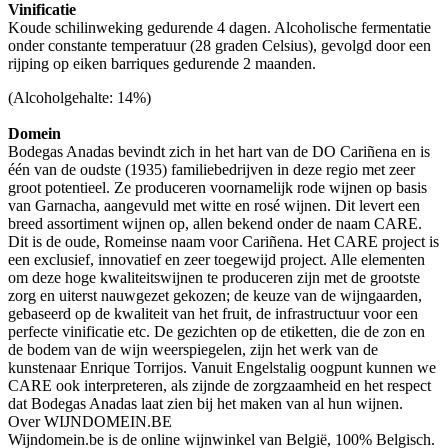
Vinificatie
Koude schilinweking gedurende 4 dagen. Alcoholische fermentatie
onder constante temperatuur (28 graden Celsius), gevolgd door een
rijping op eiken barriques gedurende 2 maanden.
(Alcoholgehalte: 14%)
Domein
Bodegas Anadas bevindt zich in het hart van de DO Cariñena en is
één van de oudste (1935) familiebedrijven in deze regio met zeer
groot potentieel. Ze produceren voornamelijk rode wijnen op basis
van Garnacha, aangevuld met witte en rosé wijnen. Dit levert een
breed assortiment wijnen op, allen bekend onder de naam CARE.
Dit is de oude, Romeinse naam voor Cariñena. Het CARE project is
een exclusief, innovatief en zeer toegewijd project. Alle elementen
om deze hoge kwaliteitswijnen te produceren zijn met de grootste
zorg en uiterst nauwgezet gekozen; de keuze van de wijngaarden,
gebaseerd op de kwaliteit van het fruit, de infrastructuur voor een
perfecte vinificatie etc. De gezichten op de etiketten, die de zon en
de bodem van de wijn weerspiegelen, zijn het werk van de
kunstenaar Enrique Torrijos. Vanuit Engelstalig oogpunt kunnen we
CARE ook interpreteren, als zijnde de zorgzaamheid en het respect
dat Bodegas Anadas laat zien bij het maken van al hun wijnen.
Over WIJNDOMEIN.BE
Wijndomein.be is de online wijnwinkel van België, 100% Belgisch.