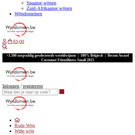
Spaanse wijnen
Zuid-Afrikaanse wijnen
Wijndomeinen
€0,00
Waar ben je naar op zoek?
>1.500 zorgvuldig geselecteerde wereldwijnen | 100% Belgisch | Becom Award
Customer Friendliness Small 2025
Inloggen
/
registreren
Waar ben je naar op zoek?
Rode Wijn
Witte wijn