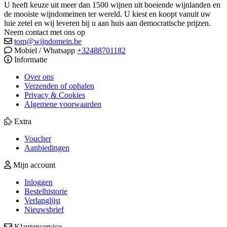
U heeft keuze uit meer dan 1500 wijnen uit boeiende wijnlanden en
de mooiste wijndomeinen ter wereld. U kiest en koopt vanuit uw
luie zetel en wij leveren bij u aan huis aan democratische prijzen.
Neem contact met ons op
tom@wijndomein.be
Mobiel / Whatsapp
+32488701182
Informatie
Over ons
Verzenden of ophalen
Privacy & Cookies
Algemene voorwaarden
Extra
Voucher
Aanbiedingen
Mijn account
Inloggen
Bestelhistorie
Verlanglijst
Nieuwsbrief
Klantenservice