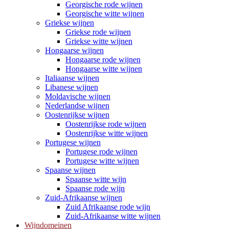
Georgische rode wijnen
Georgische witte wijnen
Griekse wijnen
Griekse rode wijnen
Griekse witte wijnen
Hongaarse wijnen
Hongaarse rode wijnen
Hongaarse witte wijnen
Italiaanse wijnen
Libanese wijnen
Moldavische wijnen
Nederlandse wijnen
Oostenrijkse wijnen
Oostenrijkse rode wijnen
Oostenrijkse witte wijnen
Portugese wijnen
Portugese rode wijnen
Portugese witte wijnen
Spaanse wijnen
Spaanse witte wijn
Spaanse rode wijn
Zuid-Afrikaanse wijnen
Zuid Afrikaanse rode wijn
Zuid-Afrikaanse witte wijnen
Wijndomeinen