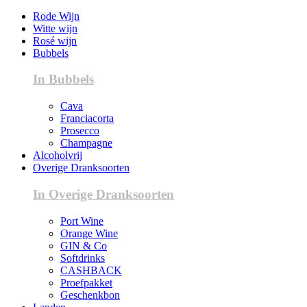
Rode Wijn
Witte wijn
Rosé wijn
Bubbels
In Bubbels
Cava
Franciacorta
Prosecco
Champagne
Alcoholvrij
Overige Dranksoorten
In Overige Dranksoorten
Port Wine
Orange Wine
GIN & Co
Softdrinks
CASHBACK
Proefpakket
Geschenkbon