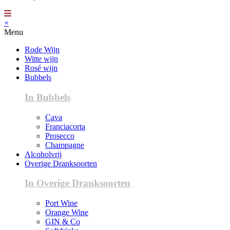
×
Menu
Rode Wijn
Witte wijn
Rosé wijn
Bubbels
In Bubbels
Cava
Franciacorta
Prosecco
Champagne
Alcoholvrij
Overige Dranksoorten
In Overige Dranksoorten
Port Wine
Orange Wine
GIN & Co