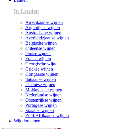
Landen
In Landen
Amerikaanse wijnen
Argentijnse wijnen
Australische wijnen
Azerbeidzjaanse wijnen
Belgische wijnen
chileense wijnen
Duitse wijnen
Franse wijnen
Georgische wijnen
Griekse wijnen
Hongaarse wijnen
Italiaanse wijnen
Libanese wijnen
Moldavische wijnen
Nederlandse wijnen
Oostenrijkse wijnen
Portugese wijnen
Spaanse wijnen
Zuid-Afrikaanse wijnen
Wijndomeinen