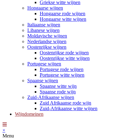
Griekse witte wijnen
Hongaarse wijnen
Hongaarse rode wijnen
Hongaarse witte wijnen
Italiaanse wijnen
Libanese wijnen
Moldavische wijnen
Nederlandse wijnen
Oostenrijkse wijnen
Oostenrijkse rode wijnen
Oostenrijkse witte wijnen
Portugese wijnen
Portugese rode wijnen
Portugese witte wijnen
Spaanse wijnen
Spaanse witte wijn
Spaanse rode wijn
Zuid-Afrikaanse wijnen
Zuid Afrikaanse rode wijn
Zuid-Afrikaanse witte wijnen
Wijndomeinen
×
Menu