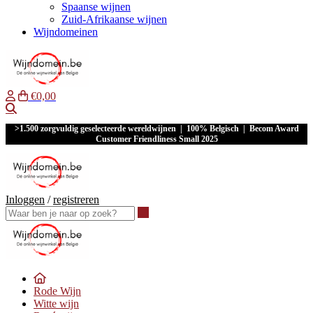
Spaanse wijnen
Zuid-Afrikaanse wijnen
Wijndomeinen
€0,00
Waar ben je naar op zoek?
>1.500 zorgvuldig geselecteerde wereldwijnen | 100% Belgisch | Becom Award
Customer Friendliness Small 2025
Inloggen
/
registreren
Waar ben je naar op zoek?
Rode Wijn
Witte wijn