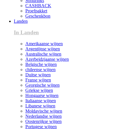
Softdrinks
CASHBACK
Proefpakket
Geschenkbon
Landen
In Landen
Amerikaanse wijnen
Argentijnse wijnen
Australische wijnen
Azerbeidzjaanse wijnen
Belgische wijnen
chileense wijnen
Duitse wijnen
Franse wijnen
Georgische wijnen
Griekse wijnen
Hongaarse wijnen
Italiaanse wijnen
Libanese wijnen
Moldavische wijnen
Nederlandse wijnen
Oostenrijkse wijnen
Portugese wijnen