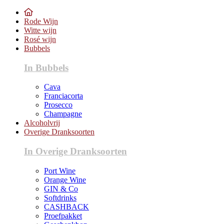
Rode Wijn
Witte wijn
Rosé wijn
Bubbels
In Bubbels
Cava
Franciacorta
Prosecco
Champagne
Alcoholvrij
Overige Dranksoorten
In Overige Dranksoorten
Port Wine
Orange Wine
GIN & Co
Softdrinks
CASHBACK
Proefpakket