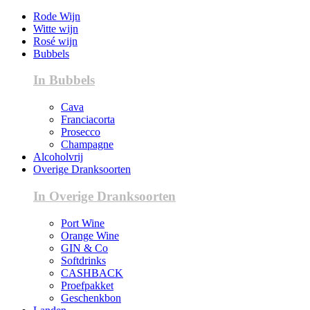
Rode Wijn
Witte wijn
Rosé wijn
Bubbels
In Bubbels
Cava
Franciacorta
Prosecco
Champagne
Alcoholvrij
Overige Dranksoorten
In Overige Dranksoorten
Port Wine
Orange Wine
GIN & Co
Softdrinks
CASHBACK
Proefpakket
Geschenkbon