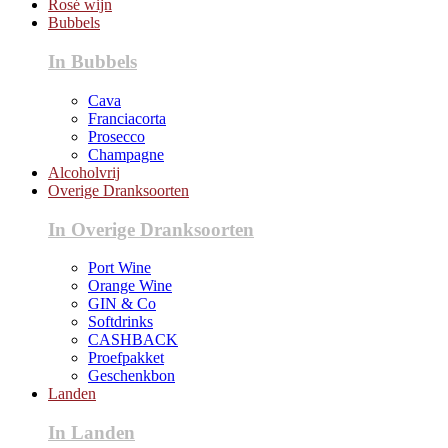
Rosé wijn
Bubbels
In Bubbels
Cava
Franciacorta
Prosecco
Champagne
Alcoholvrij
Overige Dranksoorten
In Overige Dranksoorten
Port Wine
Orange Wine
GIN & Co
Softdrinks
CASHBACK
Proefpakket
Geschenkbon
Landen
In Landen