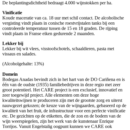
De beplantingsdichtheid bedraagt 4.000 wijnstokken per ha.
Vinificatie
Koude maceratie van ca. 18 uur met schil contact. De alcoholische
vergisting vindt plaats in conische roestvrijstalen tanks bij een
controleerde temperatuur tussen de 15 en 18 graden. De rijping
vindt plaats in Franse eiken gedurende 2 maanden.
Lekker bij
Lekker bij wit vlees, visstoofschotels, schaaldieren, pasta met
vissaus en salades.
(Alcoholgehalte: 13%)
Domein
Bodegas Anadas bevindt zich in het hart van de DO Cariñena en is
één van de oudste (1935) familiebedrijven in deze regio met zeer
groot potentieel. Het CARE project is een exclusief, innovatief en
zeer toegewijd project. Alle elementen om deze hoge
kwaliteitswijnen te produceren zijn met de grootste zorg en uiterst
nauwgezet gekozen; de keuze van de wijngaarden, gebaseerd op de
kwaliteit van het fruit, de infrastructuur voor een perfecte vinificatie
etc. De gezichten op de etiketten, die de zon en de bodem van de
wijn weerspiegelen, zijn het werk van de kunstenaar Enrique
Torrijos. Vanuit Engelstalig oogpunt kunnen we CARE ook