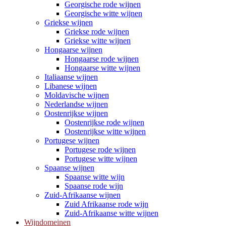
Georgische rode wijnen
Georgische witte wijnen
Griekse wijnen
Griekse rode wijnen
Griekse witte wijnen
Hongaarse wijnen
Hongaarse rode wijnen
Hongaarse witte wijnen
Italiaanse wijnen
Libanese wijnen
Moldavische wijnen
Nederlandse wijnen
Oostenrijkse wijnen
Oostenrijkse rode wijnen
Oostenrijkse witte wijnen
Portugese wijnen
Portugese rode wijnen
Portugese witte wijnen
Spaanse wijnen
Spaanse witte wijn
Spaanse rode wijn
Zuid-Afrikaanse wijnen
Zuid Afrikaanse rode wijn
Zuid-Afrikaanse witte wijnen
Wijndomeinen