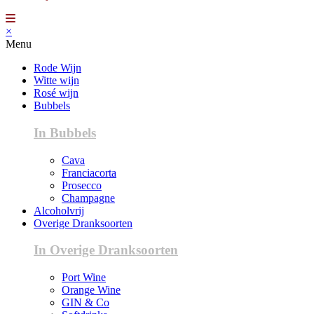
×
Menu
Rode Wijn
Witte wijn
Rosé wijn
Bubbels
In Bubbels
Cava
Franciacorta
Prosecco
Champagne
Alcoholvrij
Overige Dranksoorten
In Overige Dranksoorten
Port Wine
Orange Wine
GIN & Co