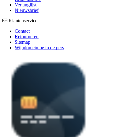
Verlanglijst
Nieuwsbrief
Klantenservice
Contact
Retourneren
Sitemap
Wijndomein.be in de pers