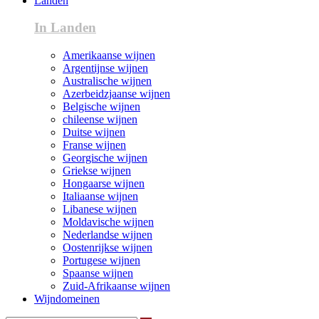
Landen
In Landen
Amerikaanse wijnen
Argentijnse wijnen
Australische wijnen
Azerbeidzjaanse wijnen
Belgische wijnen
chileense wijnen
Duitse wijnen
Franse wijnen
Georgische wijnen
Griekse wijnen
Hongaarse wijnen
Italiaanse wijnen
Libanese wijnen
Moldavische wijnen
Nederlandse wijnen
Oostenrijkse wijnen
Portugese wijnen
Spaanse wijnen
Zuid-Afrikaanse wijnen
Wijndomeinen