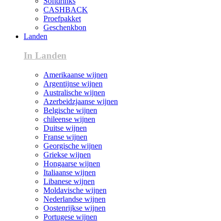
Softdrinks
CASHBACK
Proefpakket
Geschenkbon
Landen
In Landen
Amerikaanse wijnen
Argentijnse wijnen
Australische wijnen
Azerbeidzjaanse wijnen
Belgische wijnen
chileense wijnen
Duitse wijnen
Franse wijnen
Georgische wijnen
Griekse wijnen
Hongaarse wijnen
Italiaanse wijnen
Libanese wijnen
Moldavische wijnen
Nederlandse wijnen
Oostenrijkse wijnen
Portugese wijnen