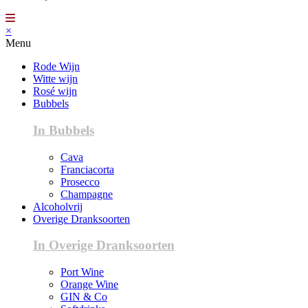
×
Menu
Rode Wijn
Witte wijn
Rosé wijn
Bubbels
In Bubbels
Cava
Franciacorta
Prosecco
Champagne
Alcoholvrij
Overige Dranksoorten
In Overige Dranksoorten
Port Wine
Orange Wine
GIN & Co