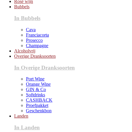
Rosé wijn
Bubbels
In Bubbels
Cava
Franciacorta
Prosecco
Champagne
Alcoholvrij
Overige Dranksoorten
In Overige Dranksoorten
Port Wine
Orange Wine
GIN & Co
Softdrinks
CASHBACK
Proefpakket
Geschenkbon
Landen
In Landen