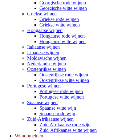
Georgische rode wijnen
Georgische witte wijnen
Griekse wijnen
Griekse rode wijnen
Griekse witte wijnen
Hongaarse wijnen
Hongaarse rode wijnen
Hongaarse witte wijnen
Italiaanse wijnen
Libanese wijnen
Moldavische wijnen
Nederlandse wijnen
Oostenrijkse wijnen
Oostenrijkse rode wijnen
Oostenrijkse witte wijnen
Portugese wijnen
Portugese rode wijnen
Portugese witte wijnen
Spaanse wijnen
Spaanse witte wijn
Spaanse rode wijn
Zuid-Afrikaanse wijnen
Zuid Afrikaanse rode wijn
Zuid-Afrikaanse witte wijnen
Wijndomeinen