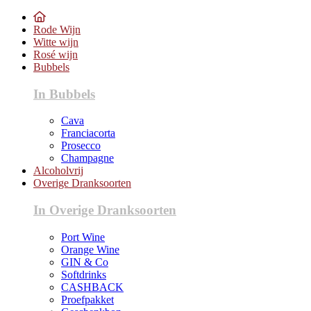
Rode Wijn
Witte wijn
Rosé wijn
Bubbels
In Bubbels
Cava
Franciacorta
Prosecco
Champagne
Alcoholvrij
Overige Dranksoorten
In Overige Dranksoorten
Port Wine
Orange Wine
GIN & Co
Softdrinks
CASHBACK
Proefpakket