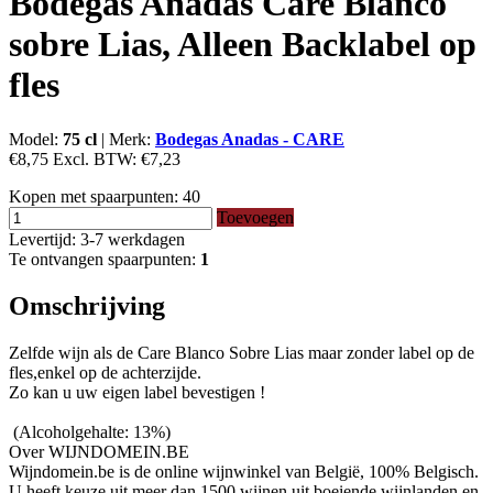
Bodegas Anadas Care Blanco
sobre Lias, Alleen Backlabel op
fles
Model:
75 cl
|
Merk:
Bodegas Anadas - CARE
€8,75
Excl. BTW:
€7,23
Kopen met spaarpunten:
40
Toevoegen
Levertijd: 3-7 werkdagen
Te ontvangen spaarpunten:
1
Omschrijving
Zelfde wijn als de Care Blanco Sobre Lias maar zonder label op de
fles,enkel op de achterzijde.
Zo kan u uw eigen label bevestigen !
(Alcoholgehalte: 13%)
Over WIJNDOMEIN.BE
Wijndomein.be is de online wijnwinkel van België, 100% Belgisch.
U heeft keuze uit meer dan 1500 wijnen uit boeiende wijnlanden en