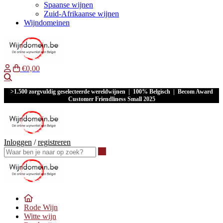
Spaanse wijnen
Zuid-Afrikaanse wijnen
Wijndomeinen
€0,00
Waar ben je naar op zoek?
>1.500 zorgvuldig geselecteerde wereldwijnen | 100% Belgisch | Becom Award
Customer Friendliness Small 2025
Inloggen
/
registreren
Waar ben je naar op zoek?
Rode Wijn
Witte wijn