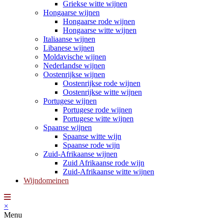
Griekse witte wijnen
Hongaarse wijnen
Hongaarse rode wijnen
Hongaarse witte wijnen
Italiaanse wijnen
Libanese wijnen
Moldavische wijnen
Nederlandse wijnen
Oostenrijkse wijnen
Oostenrijkse rode wijnen
Oostenrijkse witte wijnen
Portugese wijnen
Portugese rode wijnen
Portugese witte wijnen
Spaanse wijnen
Spaanse witte wijn
Spaanse rode wijn
Zuid-Afrikaanse wijnen
Zuid Afrikaanse rode wijn
Zuid-Afrikaanse witte wijnen
Wijndomeinen
×
Menu