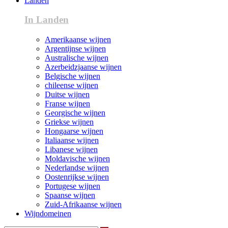
Landen
In Landen
Amerikaanse wijnen
Argentijnse wijnen
Australische wijnen
Azerbeidzjaanse wijnen
Belgische wijnen
chileense wijnen
Duitse wijnen
Franse wijnen
Georgische wijnen
Griekse wijnen
Hongaarse wijnen
Italiaanse wijnen
Libanese wijnen
Moldavische wijnen
Nederlandse wijnen
Oostenrijkse wijnen
Portugese wijnen
Spaanse wijnen
Zuid-Afrikaanse wijnen
Wijndomeinen