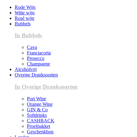
Rode Wijn
Witte wijn
Rosé wijn
Bubbels
In Bubbels
Cava
Franciacorta
Prosecco
Champagne
Alcoholvrij
Overige Dranksoorten
In Overige Dranksoorten
Port Wine
Orange Wine
GIN & Co
Softdrinks
CASHBACK
Proefpakket
Geschenkbon