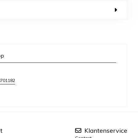
op
8701182
t
Klantenservice
Contact