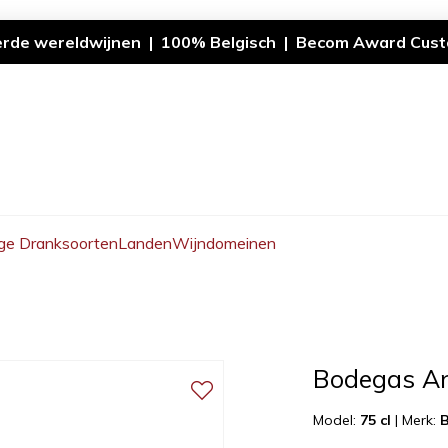
erde wereldwijnen | 100% Belgisch | Becom Award Cust
ge Dranksoorten
Landen
Wijndomeinen
Bodegas An
Model:
75 cl
|
Merk: