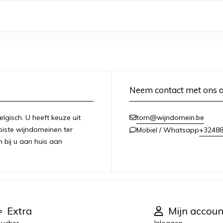
Neem contact met ons 
lgisch. U heeft keuze uit
tom@wijndomein.be
iste wijndomeinen ter
+3248
Mobiel / Whatsapp
n bij u aan huis aan
Extra
Mijn accoun
ucher
Inloggen