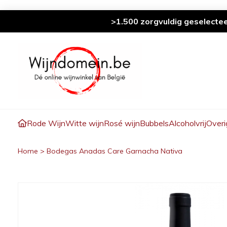
>1.500 zorgvuldig geselecte
Rode Wijn
Witte wijn
Rosé wijn
Bubbels
Alcoholvrij
Overi
Home
>
Bodegas Anadas Care Garnacha Nativa