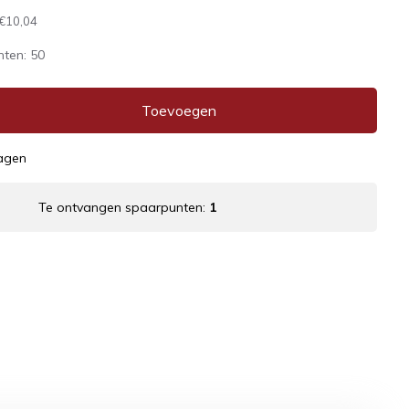
€10,04
nten:
50
Toevoegen
dagen
Te ontvangen spaarpunten:
1