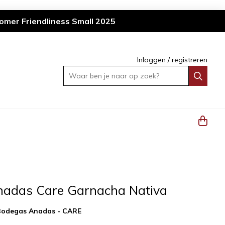
omer Friendliness Small 2025
Inloggen
/
registreren
Waar ben je naar op zoek?
adas Care Garnacha Nativa
Bodegas Anadas - CARE