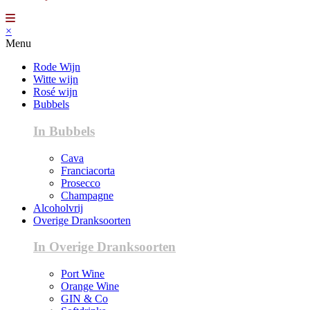
×
Menu
Rode Wijn
Witte wijn
Rosé wijn
Bubbels
In Bubbels
Cava
Franciacorta
Prosecco
Champagne
Alcoholvrij
Overige Dranksoorten
In Overige Dranksoorten
Port Wine
Orange Wine
GIN & Co