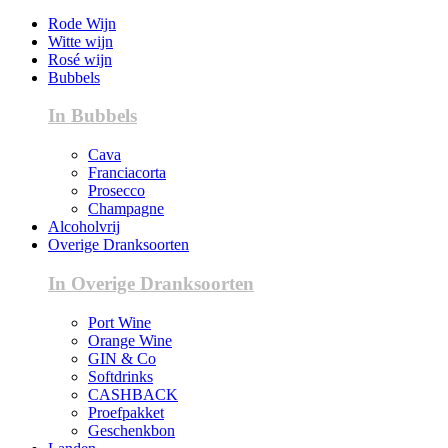
Rode Wijn
Witte wijn
Rosé wijn
Bubbels
In Bubbels
Cava
Franciacorta
Prosecco
Champagne
Alcoholvrij
Overige Dranksoorten
In Overige Dranksoorten
Port Wine
Orange Wine
GIN & Co
Softdrinks
CASHBACK
Proefpakket
Geschenkbon