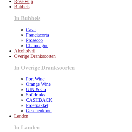
Rosé wijn
Bubbels
In Bubbels
Cava
Franciacorta
Prosecco
Champagne
Alcoholvrij
Overige Dranksoorten
In Overige Dranksoorten
Port Wine
Orange Wine
GIN & Co
Softdrinks
CASHBACK
Proefpakket
Geschenkbon
Landen
In Landen