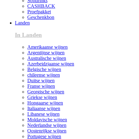
Softdrinks
CASHBACK
Proefpakket
Geschenkbon
Landen
In Landen
Amerikaanse wijnen
Argentijnse wijnen
Australische wijnen
Azerbeidzjaanse wijnen
Belgische wijnen
chileense wijnen
Duitse wijnen
Franse wijnen
Georgische wijnen
Griekse wijnen
Hongaarse wijnen
Italiaanse wijnen
Libanese wijnen
Moldavische wijnen
Nederlandse wijnen
Oostenrijkse wijnen
Portugese wijnen