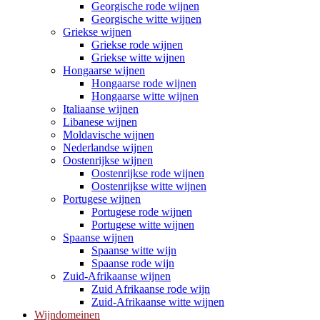
Georgische rode wijnen
Georgische witte wijnen
Griekse wijnen
Griekse rode wijnen
Griekse witte wijnen
Hongaarse wijnen
Hongaarse rode wijnen
Hongaarse witte wijnen
Italiaanse wijnen
Libanese wijnen
Moldavische wijnen
Nederlandse wijnen
Oostenrijkse wijnen
Oostenrijkse rode wijnen
Oostenrijkse witte wijnen
Portugese wijnen
Portugese rode wijnen
Portugese witte wijnen
Spaanse wijnen
Spaanse witte wijn
Spaanse rode wijn
Zuid-Afrikaanse wijnen
Zuid Afrikaanse rode wijn
Zuid-Afrikaanse witte wijnen
Wijndomeinen