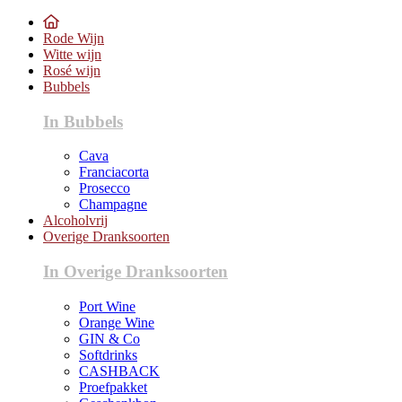
Rode Wijn
Witte wijn
Rosé wijn
Bubbels
In Bubbels
Cava
Franciacorta
Prosecco
Champagne
Alcoholvrij
Overige Dranksoorten
In Overige Dranksoorten
Port Wine
Orange Wine
GIN & Co
Softdrinks
CASHBACK
Proefpakket