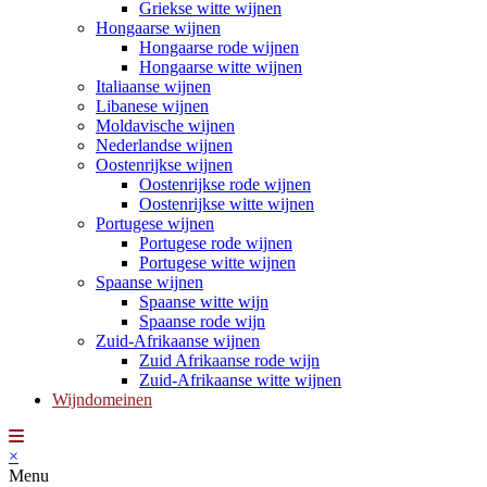
Griekse witte wijnen
Hongaarse wijnen
Hongaarse rode wijnen
Hongaarse witte wijnen
Italiaanse wijnen
Libanese wijnen
Moldavische wijnen
Nederlandse wijnen
Oostenrijkse wijnen
Oostenrijkse rode wijnen
Oostenrijkse witte wijnen
Portugese wijnen
Portugese rode wijnen
Portugese witte wijnen
Spaanse wijnen
Spaanse witte wijn
Spaanse rode wijn
Zuid-Afrikaanse wijnen
Zuid Afrikaanse rode wijn
Zuid-Afrikaanse witte wijnen
Wijndomeinen
×
Menu