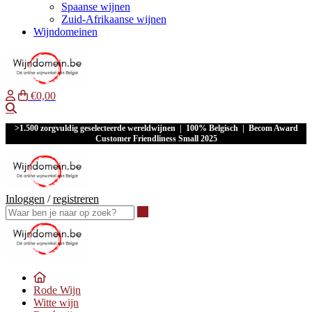
Spaanse wijnen
Zuid-Afrikaanse wijnen
Wijndomeinen
€0,00
Waar ben je naar op zoek?
>1.500 zorgvuldig geselecteerde wereldwijnen | 100% Belgisch | Becom Award
Customer Friendliness Small 2025
Inloggen
/
registreren
Waar ben je naar op zoek?
Rode Wijn
Witte wijn