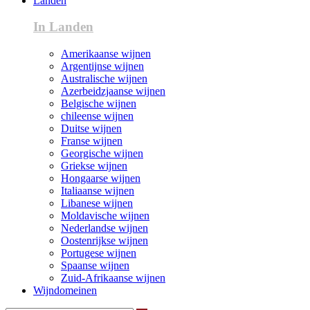
Landen
In Landen
Amerikaanse wijnen
Argentijnse wijnen
Australische wijnen
Azerbeidzjaanse wijnen
Belgische wijnen
chileense wijnen
Duitse wijnen
Franse wijnen
Georgische wijnen
Griekse wijnen
Hongaarse wijnen
Italiaanse wijnen
Libanese wijnen
Moldavische wijnen
Nederlandse wijnen
Oostenrijkse wijnen
Portugese wijnen
Spaanse wijnen
Zuid-Afrikaanse wijnen
Wijndomeinen