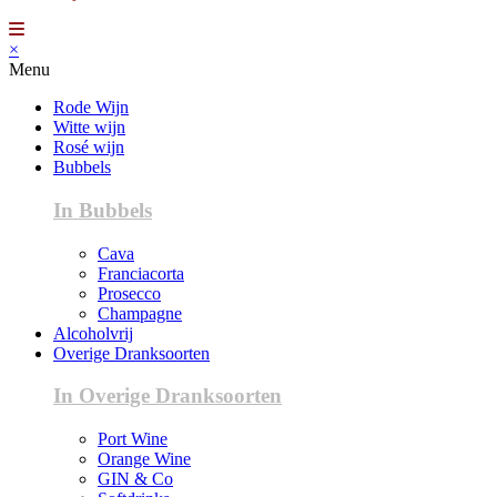
×
Menu
Rode Wijn
Witte wijn
Rosé wijn
Bubbels
In Bubbels
Cava
Franciacorta
Prosecco
Champagne
Alcoholvrij
Overige Dranksoorten
In Overige Dranksoorten
Port Wine
Orange Wine
GIN & Co