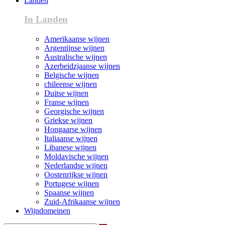
Landen
In Landen
Amerikaanse wijnen
Argentijnse wijnen
Australische wijnen
Azerbeidzjaanse wijnen
Belgische wijnen
chileense wijnen
Duitse wijnen
Franse wijnen
Georgische wijnen
Griekse wijnen
Hongaarse wijnen
Italiaanse wijnen
Libanese wijnen
Moldavische wijnen
Nederlandse wijnen
Oostenrijkse wijnen
Portugese wijnen
Spaanse wijnen
Zuid-Afrikaanse wijnen
Wijndomeinen