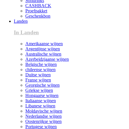
Softdrinks
CASHBACK
Proefpakket
Geschenkbon
Landen
In Landen
Amerikaanse wijnen
Argentijnse wijnen
Australische wijnen
Azerbeidzjaanse wijnen
Belgische wijnen
chileense wijnen
Duitse wijnen
Franse wijnen
Georgische wijnen
Griekse wijnen
Hongaarse wijnen
Italiaanse wijnen
Libanese wijnen
Moldavische wijnen
Nederlandse wijnen
Oostenrijkse wijnen
Portugese wijnen