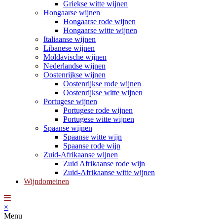
Griekse witte wijnen
Hongaarse wijnen
Hongaarse rode wijnen
Hongaarse witte wijnen
Italiaanse wijnen
Libanese wijnen
Moldavische wijnen
Nederlandse wijnen
Oostenrijkse wijnen
Oostenrijkse rode wijnen
Oostenrijkse witte wijnen
Portugese wijnen
Portugese rode wijnen
Portugese witte wijnen
Spaanse wijnen
Spaanse witte wijn
Spaanse rode wijn
Zuid-Afrikaanse wijnen
Zuid Afrikaanse rode wijn
Zuid-Afrikaanse witte wijnen
Wijndomeinen
×
Menu