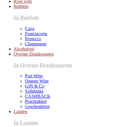
Rosé wijn
Bubbels
In Bubbels
Cava
Franciacorta
Prosecco
Champagne
Alcoholvrij
Overige Dranksoorten
In Overige Dranksoorten
Port Wine
Orange Wine
GIN & Co
Softdrinks
CASHBACK
Proefpakket
Geschenkbon
Landen
In Landen