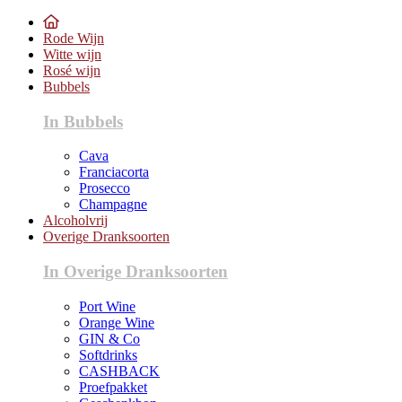
Rode Wijn
Witte wijn
Rosé wijn
Bubbels
In Bubbels
Cava
Franciacorta
Prosecco
Champagne
Alcoholvrij
Overige Dranksoorten
In Overige Dranksoorten
Port Wine
Orange Wine
GIN & Co
Softdrinks
CASHBACK
Proefpakket