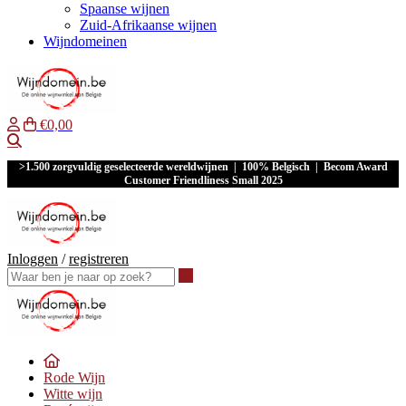
Spaanse wijnen
Zuid-Afrikaanse wijnen
Wijndomeinen
€0,00
Waar ben je naar op zoek?
>1.500 zorgvuldig geselecteerde wereldwijnen | 100% Belgisch | Becom Award
Customer Friendliness Small 2025
Inloggen
/
registreren
Waar ben je naar op zoek?
Rode Wijn
Witte wijn