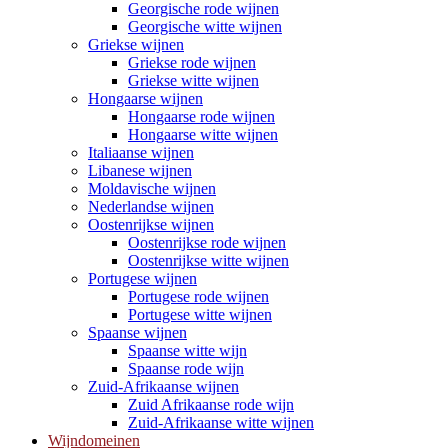
Georgische rode wijnen
Georgische witte wijnen
Griekse wijnen
Griekse rode wijnen
Griekse witte wijnen
Hongaarse wijnen
Hongaarse rode wijnen
Hongaarse witte wijnen
Italiaanse wijnen
Libanese wijnen
Moldavische wijnen
Nederlandse wijnen
Oostenrijkse wijnen
Oostenrijkse rode wijnen
Oostenrijkse witte wijnen
Portugese wijnen
Portugese rode wijnen
Portugese witte wijnen
Spaanse wijnen
Spaanse witte wijn
Spaanse rode wijn
Zuid-Afrikaanse wijnen
Zuid Afrikaanse rode wijn
Zuid-Afrikaanse witte wijnen
Wijndomeinen