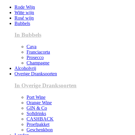
Rode Wijn
Witte wijn
Rosé wijn
Bubbels
In Bubbels
Cava
Franciacorta
Prosecco
Champagne
Alcoholvrij
Overige Dranksoorten
In Overige Dranksoorten
Port Wine
Orange Wine
GIN & Co
Softdrinks
CASHBACK
Proefpakket
Geschenkbon