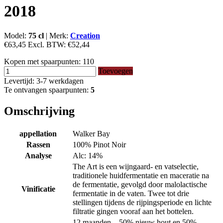
2018
Model:
75 cl
|
Merk:
Creation
€63,45
Excl. BTW:
€52,44
Kopen met spaarpunten:
110
Toevoegen
Levertijd: 3-7 werkdagen
Te ontvangen spaarpunten:
5
Omschrijving
appellation
Walker Bay
Rassen
100% Pinot Noir
Analyse
Alc: 14%
The Art is een wijngaard- en vatselectie,
traditionele huidfermentatie en maceratie na
de fermentatie, gevolgd door malolactische
Vinificatie
fermentatie in de vaten. Twee tot drie
stellingen tijdens de rijpingsperiode en lichte
filtratie gingen vooraf aan het bottelen.
12 maanden – 50% nieuw hout en 50%