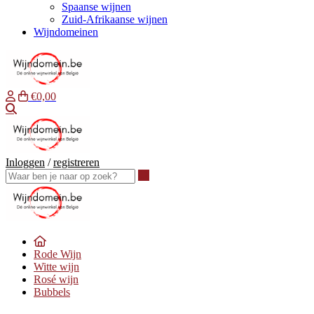
Spaanse wijnen
Zuid-Afrikaanse wijnen
Wijndomeinen
€0,00
Waar ben je naar op zoek?
Inloggen
/
registreren
Waar ben je naar op zoek?
Rode Wijn
Witte wijn
Rosé wijn
Bubbels