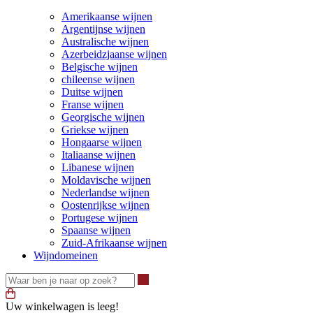
Amerikaanse wijnen
Argentijnse wijnen
Australische wijnen
Azerbeidzjaanse wijnen
Belgische wijnen
chileense wijnen
Duitse wijnen
Franse wijnen
Georgische wijnen
Griekse wijnen
Hongaarse wijnen
Italiaanse wijnen
Libanese wijnen
Moldavische wijnen
Nederlandse wijnen
Oostenrijkse wijnen
Portugese wijnen
Spaanse wijnen
Zuid-Afrikaanse wijnen
Wijndomeinen
Waar ben je naar op zoek?
Uw winkelwagen is leeg!