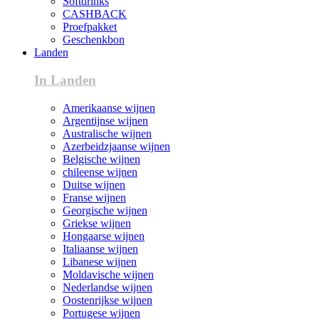
Softdrinks
CASHBACK
Proefpakket
Geschenkbon
Landen
In Landen
Amerikaanse wijnen
Argentijnse wijnen
Australische wijnen
Azerbeidzjaanse wijnen
Belgische wijnen
chileense wijnen
Duitse wijnen
Franse wijnen
Georgische wijnen
Griekse wijnen
Hongaarse wijnen
Italiaanse wijnen
Libanese wijnen
Moldavische wijnen
Nederlandse wijnen
Oostenrijkse wijnen
Portugese wijnen