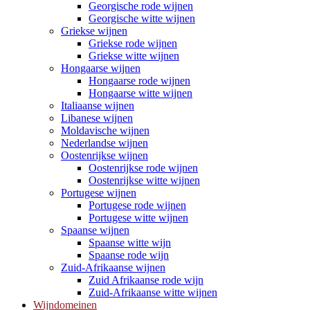
Georgische rode wijnen
Georgische witte wijnen
Griekse wijnen
Griekse rode wijnen
Griekse witte wijnen
Hongaarse wijnen
Hongaarse rode wijnen
Hongaarse witte wijnen
Italiaanse wijnen
Libanese wijnen
Moldavische wijnen
Nederlandse wijnen
Oostenrijkse wijnen
Oostenrijkse rode wijnen
Oostenrijkse witte wijnen
Portugese wijnen
Portugese rode wijnen
Portugese witte wijnen
Spaanse wijnen
Spaanse witte wijn
Spaanse rode wijn
Zuid-Afrikaanse wijnen
Zuid Afrikaanse rode wijn
Zuid-Afrikaanse witte wijnen
Wijndomeinen