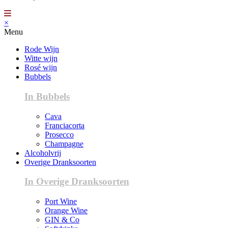
×
Menu
Rode Wijn
Witte wijn
Rosé wijn
Bubbels
In Bubbels
Cava
Franciacorta
Prosecco
Champagne
Alcoholvrij
Overige Dranksoorten
In Overige Dranksoorten
Port Wine
Orange Wine
GIN & Co