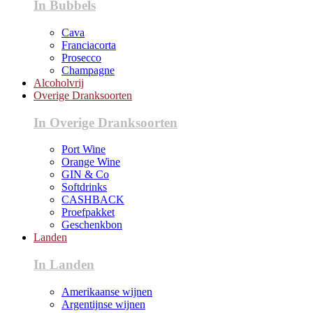
In Bubbels
Cava
Franciacorta
Prosecco
Champagne
Alcoholvrij
Overige Dranksoorten
In Overige Dranksoorten
Port Wine
Orange Wine
GIN & Co
Softdrinks
CASHBACK
Proefpakket
Geschenkbon
Landen
In Landen
Amerikaanse wijnen
Argentijnse wijnen