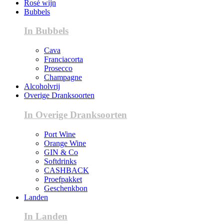
Rosé wijn
Bubbels
In Bubbels
Cava
Franciacorta
Prosecco
Champagne
Alcoholvrij
Overige Dranksoorten
In Overige Dranksoorten
Port Wine
Orange Wine
GIN & Co
Softdrinks
CASHBACK
Proefpakket
Geschenkbon
Landen
In Landen