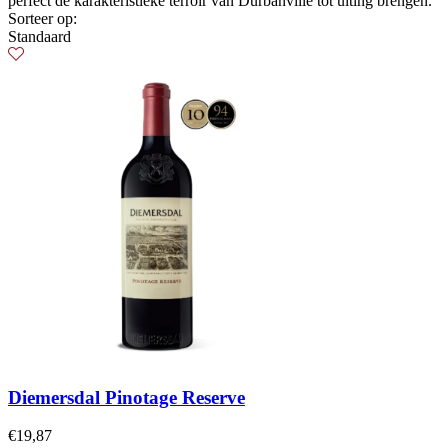
perfect de karakteristieke terroir van Durbanville tot uiting brengen.
Sorteer op:
Standaard
Diemersdal Pinotage Reserve
€
19,87