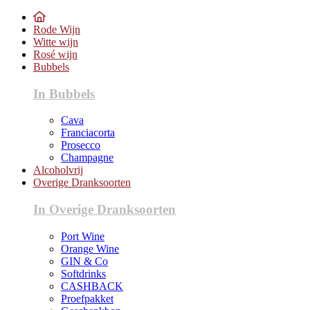
Rode Wijn
Witte wijn
Rosé wijn
Bubbels
In Bubbels
Cava
Franciacorta
Prosecco
Champagne
Alcoholvrij
Overige Dranksoorten
In Overige Dranksoorten
Port Wine
Orange Wine
GIN & Co
Softdrinks
CASHBACK
Proefpakket