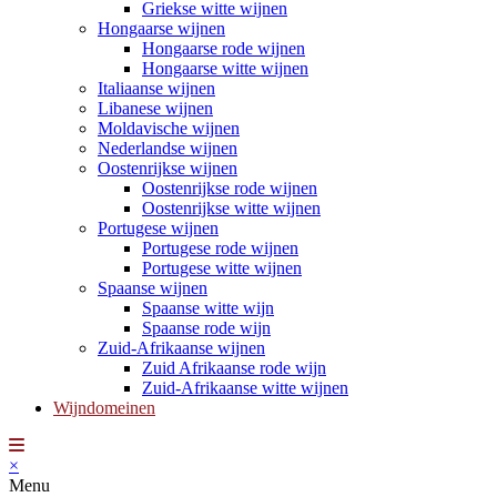
Griekse witte wijnen
Hongaarse wijnen
Hongaarse rode wijnen
Hongaarse witte wijnen
Italiaanse wijnen
Libanese wijnen
Moldavische wijnen
Nederlandse wijnen
Oostenrijkse wijnen
Oostenrijkse rode wijnen
Oostenrijkse witte wijnen
Portugese wijnen
Portugese rode wijnen
Portugese witte wijnen
Spaanse wijnen
Spaanse witte wijn
Spaanse rode wijn
Zuid-Afrikaanse wijnen
Zuid Afrikaanse rode wijn
Zuid-Afrikaanse witte wijnen
Wijndomeinen
×
Menu