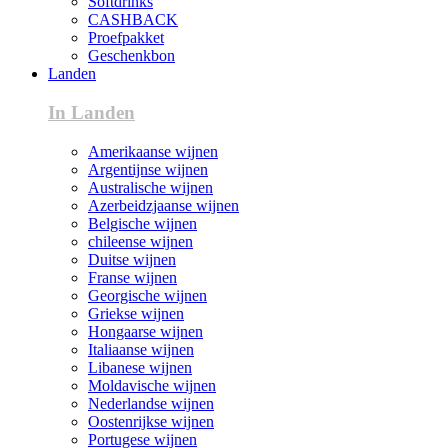
Softdrinks
CASHBACK
Proefpakket
Geschenkbon
Landen
In Landen
Amerikaanse wijnen
Argentijnse wijnen
Australische wijnen
Azerbeidzjaanse wijnen
Belgische wijnen
chileense wijnen
Duitse wijnen
Franse wijnen
Georgische wijnen
Griekse wijnen
Hongaarse wijnen
Italiaanse wijnen
Libanese wijnen
Moldavische wijnen
Nederlandse wijnen
Oostenrijkse wijnen
Portugese wijnen