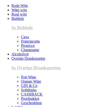
Rode Wijn
Witte wijn
Rosé wijn
Bubbels
In Bubbels
Cava
Franciacorta
Prosecco
Champagne
Alcoholvrij
Overige Dranksoorten
In Overige Dranksoorten
Port Wine
Orange Wine
GIN & Co
Softdrinks
CASHBACK
Proefpakket
Geschenkbon