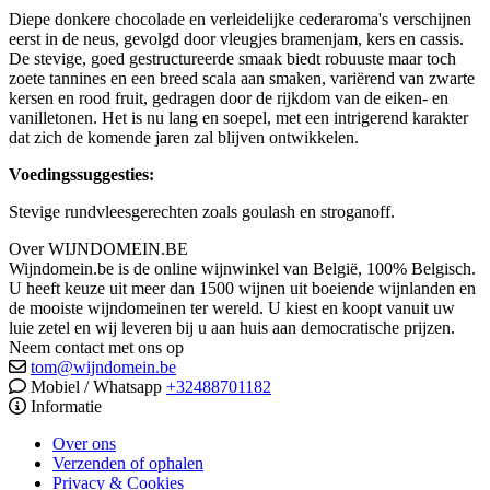
Diepe donkere chocolade en verleidelijke cederaroma's verschijnen
eerst in de neus, gevolgd door vleugjes bramenjam, kers en cassis.
De stevige, goed gestructureerde smaak biedt robuuste maar toch
zoete tannines en een breed scala aan smaken, variërend van zwarte
kersen en rood fruit, gedragen door de rijkdom van de eiken- en
vanilletonen. Het is nu lang en soepel, met een intrigerend karakter
dat zich de komende jaren zal blijven ontwikkelen.
Voedingssuggesties:
Stevige rundvleesgerechten zoals goulash en stroganoff.
Over WIJNDOMEIN.BE
Wijndomein.be is de online wijnwinkel van België, 100% Belgisch.
U heeft keuze uit meer dan 1500 wijnen uit boeiende wijnlanden en
de mooiste wijndomeinen ter wereld. U kiest en koopt vanuit uw
luie zetel en wij leveren bij u aan huis aan democratische prijzen.
Neem contact met ons op
tom@wijndomein.be
Mobiel / Whatsapp
+32488701182
Informatie
Over ons
Verzenden of ophalen
Privacy & Cookies