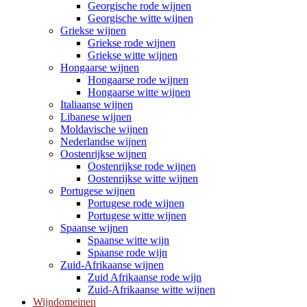
Georgische rode wijnen
Georgische witte wijnen
Griekse wijnen
Griekse rode wijnen
Griekse witte wijnen
Hongaarse wijnen
Hongaarse rode wijnen
Hongaarse witte wijnen
Italiaanse wijnen
Libanese wijnen
Moldavische wijnen
Nederlandse wijnen
Oostenrijkse wijnen
Oostenrijkse rode wijnen
Oostenrijkse witte wijnen
Portugese wijnen
Portugese rode wijnen
Portugese witte wijnen
Spaanse wijnen
Spaanse witte wijn
Spaanse rode wijn
Zuid-Afrikaanse wijnen
Zuid Afrikaanse rode wijn
Zuid-Afrikaanse witte wijnen
Wijndomeinen