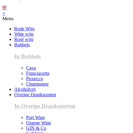
×
Menu
Rode Wijn
Witte wijn
Rosé wijn
Bubbels
In Bubbels
Cava
Franciacorta
Prosecco
Champagne
Alcoholvrij
Overige Dranksoorten
In Overige Dranksoorten
Port Wine
Orange Wine
GIN & Co