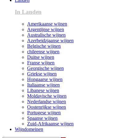
Landen
In Landen
Amerikaanse wijnen
Argentijnse wijnen
Australische wijnen
Azerbeidzjaanse wijnen
Belgische wijnen
chileense wijnen
Duitse wijnen
Franse wijnen
Georgische wijnen
Griekse wijnen
Hongaarse wijnen
Italiaanse wijnen
Libanese wijnen
Moldavische wijnen
Nederlandse wijnen
Oostenrijkse wijnen
Portugese wijnen
Spaanse wijnen
Zuid-Afrikaanse wijnen
Wijndomeinen