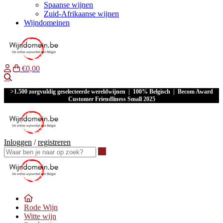
Spaanse wijnen
Zuid-Afrikaanse wijnen
Wijndomeinen
€0,00
Waar ben je naar op zoek?
>1.500 zorgvuldig geselecteerde wereldwijnen | 100% Belgisch | Becom Award
Customer Friendliness Small 2025
Inloggen
/
registreren
Waar ben je naar op zoek?
Rode Wijn
Witte wijn