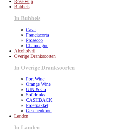
Rosé wijn
Bubbels
In Bubbels
Cava
Franciacorta
Prosecco
Champagne
Alcoholvrij
Overige Dranksoorten
In Overige Dranksoorten
Port Wine
Orange Wine
GIN & Co
Softdrinks
CASHBACK
Proefpakket
Geschenkbon
Landen
In Landen