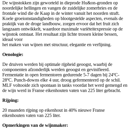
De wijnstokken zijn geworteld in dieprode Hu&on-gronden op
noordelijke hellingen en vangen de zuidelijke zomerbries en de
frontale wind die de Kaap in de winter vanuit het noorden straft.
Koele groeiomstandigheden op blootgestelde aspecten, evenals de
praktijk van de droge landbouw, zorgen ervoor dat het fruit zich
langzaam ontwikkelt, waardoor maximale variëteitexpressie op de
wijnstok ontstaat. Het resultaat zijn lichte trossen kleine bessen,
ideaal voor
het maken van wijnen met structuur, elegantie en verfijning.
Oenologie:
De druiven werden bij optimale rijpheid geoogst, waarbij de
componenten afzonderlijk werden geoogst en gevinifieerd.
Fermentatie in open fermentoren gedurende 5-7 dagen bij 24ºC-
28ºC. Punch-downs elke 4 uur, droog gefermenteerd op de schil.
MLF voltooide zich spontaan in tanks voordat het werd gemengd en
de wijn werd in Franse eikenhouten vaten van 225 liter gebracht.
Rijping:
20 maanden rijping op eikenhout in 40% nieuwe Franse
eikenhouten vaten van 225 liter.
Opmerkingen van de wijnmaker: