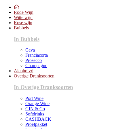
Rode Wijn
Witte wijn
Rosé wijn
Bubbels
In Bubbels
Cava
Franciacorta
Prosecco
Champagne
Alcoholvrij
Overige Dranksoorten
In Overige Dranksoorten
Port Wine
Orange Wine
GIN & Co
Softdrinks
CASHBACK
Proefpakket