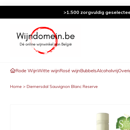
>1.500 zorgvuldig geselecte
Rode Wijn
Witte wijn
Rosé wijn
Bubbels
Alcoholvrij
Overi
Home
>
Diemersdal Sauvignon Blanc Reserve