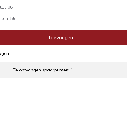
€13,08
nten:
55
Toevoegen
dagen
Te ontvangen spaarpunten:
1