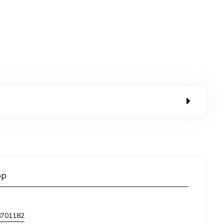
op
8701182