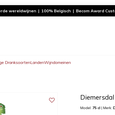
erde wereldwijnen | 100% Belgisch | Becom Award Cust
ge Dranksoorten
Landen
Wijndomeinen
Diemersdal
Model:
75 cl
|
Merk:
D