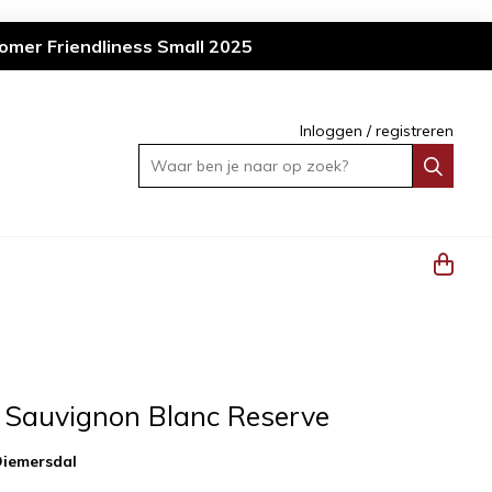
omer Friendliness Small 2025
Inloggen
/
registreren
Waar ben je naar op zoek?
 Sauvignon Blanc Reserve
iemersdal