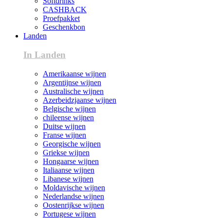
Softdrinks
CASHBACK
Proefpakket
Geschenkbon
Landen
In Landen
Amerikaanse wijnen
Argentijnse wijnen
Australische wijnen
Azerbeidzjaanse wijnen
Belgische wijnen
chileense wijnen
Duitse wijnen
Franse wijnen
Georgische wijnen
Griekse wijnen
Hongaarse wijnen
Italiaanse wijnen
Libanese wijnen
Moldavische wijnen
Nederlandse wijnen
Oostenrijkse wijnen
Portugese wijnen