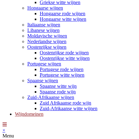
Griekse witte wijnen
Hongaarse wijnen
Hongaarse rode wijnen
Hongaarse witte wijnen
Italiaanse wijnen
Libanese wijnen
Moldavische wijnen
Nederlandse wijnen
Oostenrijkse wijnen
Oostenrijkse rode wijnen
Oostenrijkse witte wijnen
Portugese wijnen
Portugese rode wijnen
Portugese witte wijnen
Spaanse wijnen
Spaanse witte wijn
Spaanse rode wijn
Zuid-Afrikaanse wijnen
Zuid Afrikaanse rode wijn
Zuid-Afrikaanse witte wijnen
Wijndomeinen
×
Menu