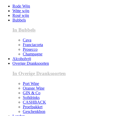
Rode Wijn
Witte wijn
Rosé wijn
Bubbels
In Bubbels
Cava
Franciacorta
Prosecco
Champagne
Alcoholvrij
Overige Dranksoorten
In Overige Dranksoorten
Port Wine
Orange Wine
GIN & Co
Softdrinks
CASHBACK
Proefpakket
Geschenkbon