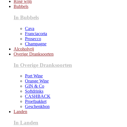
Rosé wijn
Bubbels
In Bubbels
Cava
Franciacorta
Prosecco
Champagne
Alcoholvrij
Overige Dranksoorten
In Overige Dranksoorten
Port Wine
Orange Wine
GIN & Co
Softdrinks
CASHBACK
Proefpakket
Geschenkbon
Landen
In Landen