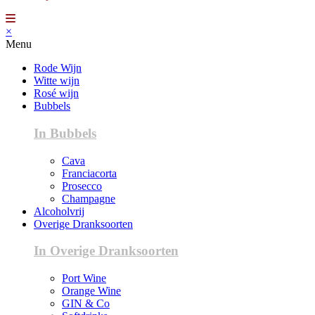
×
Menu
Rode Wijn
Witte wijn
Rosé wijn
Bubbels
In Bubbels
Cava
Franciacorta
Prosecco
Champagne
Alcoholvrij
Overige Dranksoorten
In Overige Dranksoorten
Port Wine
Orange Wine
GIN & Co