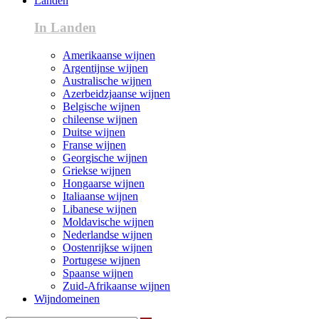
Landen
In Landen
Amerikaanse wijnen
Argentijnse wijnen
Australische wijnen
Azerbeidzjaanse wijnen
Belgische wijnen
chileense wijnen
Duitse wijnen
Franse wijnen
Georgische wijnen
Griekse wijnen
Hongaarse wijnen
Italiaanse wijnen
Libanese wijnen
Moldavische wijnen
Nederlandse wijnen
Oostenrijkse wijnen
Portugese wijnen
Spaanse wijnen
Zuid-Afrikaanse wijnen
Wijndomeinen