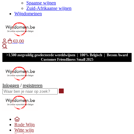
Spaanse wijnen
Zuid-Afrikaanse wijnen
Wijndomeinen
€0,00
Waar ben je naar op zoek?
>1.500 zorgvuldig geselecteerde wereldwijnen | 100% Belgisch | Becom Award
Customer Friendliness Small 2025
Inloggen
/
registreren
Waar ben je naar op zoek?
Rode Wijn
Witte wijn