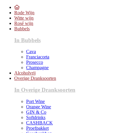
Rode Wijn
Witte wijn
Rosé wijn
Bubbels
In Bubbels
Cava
Franciacorta
Prosecco
Champagne
Alcoholvrij
Overige Dranksoorten
In Overige Dranksoorten
Port Wine
Orange Wine
GIN & Co
Softdrinks
CASHBACK
Proefpakket