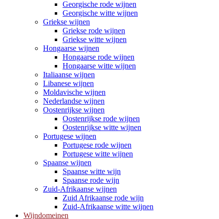
Georgische rode wijnen
Georgische witte wijnen
Griekse wijnen
Griekse rode wijnen
Griekse witte wijnen
Hongaarse wijnen
Hongaarse rode wijnen
Hongaarse witte wijnen
Italiaanse wijnen
Libanese wijnen
Moldavische wijnen
Nederlandse wijnen
Oostenrijkse wijnen
Oostenrijkse rode wijnen
Oostenrijkse witte wijnen
Portugese wijnen
Portugese rode wijnen
Portugese witte wijnen
Spaanse wijnen
Spaanse witte wijn
Spaanse rode wijn
Zuid-Afrikaanse wijnen
Zuid Afrikaanse rode wijn
Zuid-Afrikaanse witte wijnen
Wijndomeinen