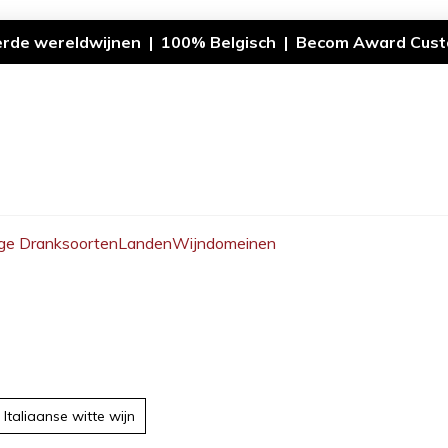
erde wereldwijnen | 100% Belgisch | Becom Award Cust
ge Dranksoorten
Landen
Wijndomeinen
Italiaanse witte wijn