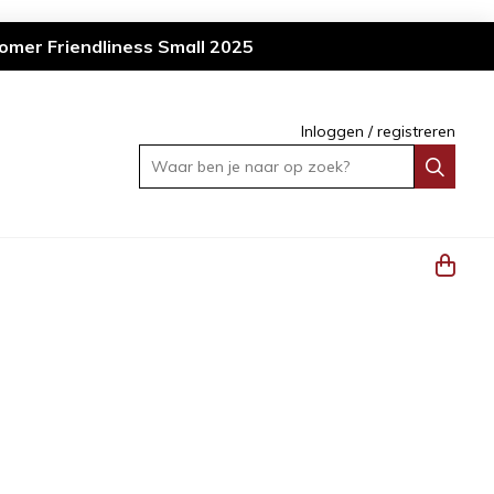
omer Friendliness Small 2025
Inloggen
/
registreren
Waar ben je naar op zoek?