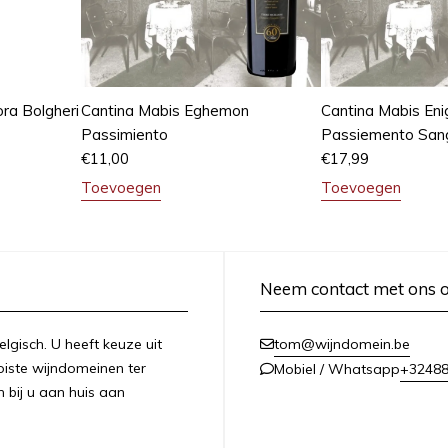
ora Bolgheri
Cantina Mabis Eghemon
Cantina Mabis En
Passimiento
Passiemento San
€
11,00
€
17,99
Toevoegen
Toevoegen
Neem contact met ons 
lgisch. U heeft keuze uit
tom@wijndomein.be
iste wijndomeinen ter
+3248
Mobiel / Whatsapp
n bij u aan huis aan