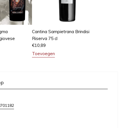
igma
Cantina Sampietrana Brindisi
giovese
Riserva 75 cl
€
10,89
Toevoegen
op
8701182