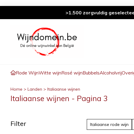
>1.500 zorgvuldig geselecte
Rode Wijn
Witte wijn
Rosé wijn
Bubbels
Alcoholvrij
Overi
Home
>
Landen
>
Italiaanse wijnen
Italiaanse wijnen - Pagina 3
Filter
Italiaanse rode wijn