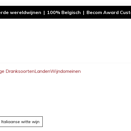
erde wereldwijnen | 100% Belgisch | Becom Award Cust
ge Dranksoorten
Landen
Wijndomeinen
Italiaanse witte wijn