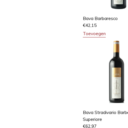
Bava Barbaresco
€
42,15
Toevoegen
Bava Stradivario Barbe
Superiore
€
62,97