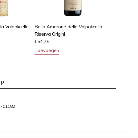
a Valpolicella
Bolla Amarone della Valpolicella
Riserva Origini
€
54,75
Toevoegen
op
8701182