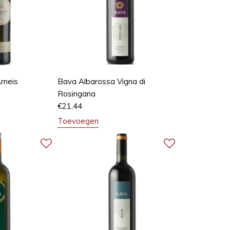
rneis
Bava Albarossa Vigna di
Rosingana
€
21,44
Toevoegen