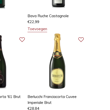
Bava Ruche Castagnole
€
22,99
Toevoegen
orta '61 Brut
Berlucchi Franciacorta Cuvee
Imperiale Brut
€
28,84