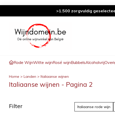
>1.500 zorgvuldig geselecte
Rode Wijn
Witte wijn
Rosé wijn
Bubbels
Alcoholvrij
Overi
Home
>
Landen
>
Italiaanse wijnen
Italiaanse wijnen - Pagina 2
Filter
Italiaanse rode wijn