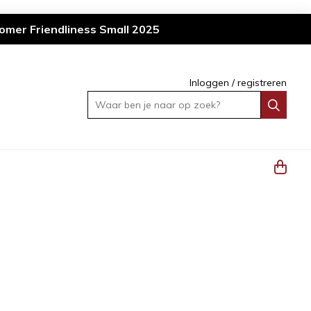
omer Friendliness Small 2025
Inloggen
/
registreren
Waar ben je naar op zoek?