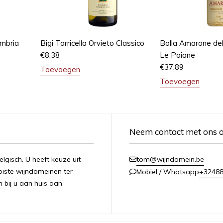
mbria
Bigi Torricella Orvieto Classico
Bolla Amarone dell
€
8,38
Le Poiane
€
37,89
Toevoegen
Toevoegen
Neem contact met ons 
lgisch. U heeft keuze uit
tom@wijndomein.be
iste wijndomeinen ter
+3248
Mobiel / Whatsapp
n bij u aan huis aan