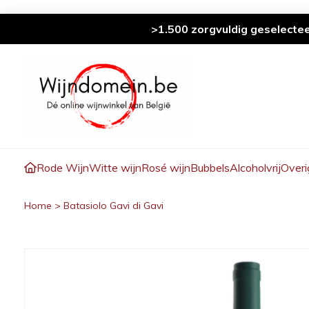
>1.500 zorgvuldig geselecte
Rode Wijn
Witte wijn
Rosé wijn
Bubbels
Alcoholvrij
Overi
Home
>
Batasiolo Gavi di Gavi