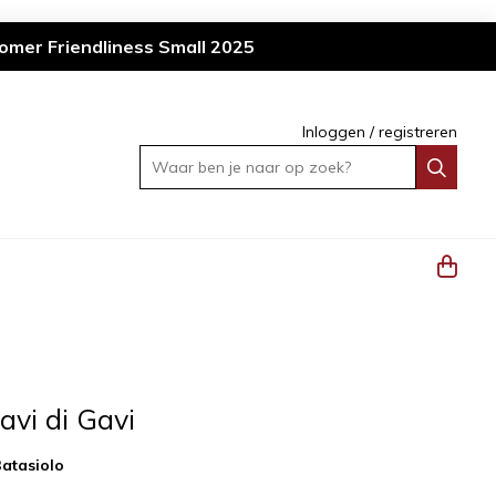
omer Friendliness Small 2025
Inloggen
/
registreren
Waar ben je naar op zoek?
avi di Gavi
atasiolo