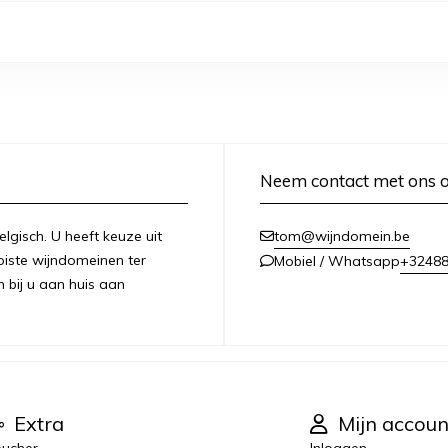
Neem contact met ons 
lgisch. U heeft keuze uit
tom@wijndomein.be
iste wijndomeinen ter
+3248
Mobiel / Whatsapp
n bij u aan huis aan
Extra
Mijn accoun
ucher
Inloggen