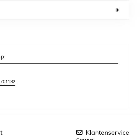
op
8701182
t
Klantenservice
Contact