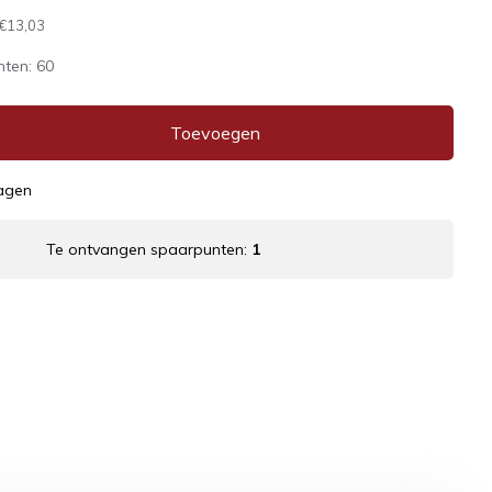
€13,03
nten:
60
Toevoegen
dagen
Te ontvangen spaarpunten:
1