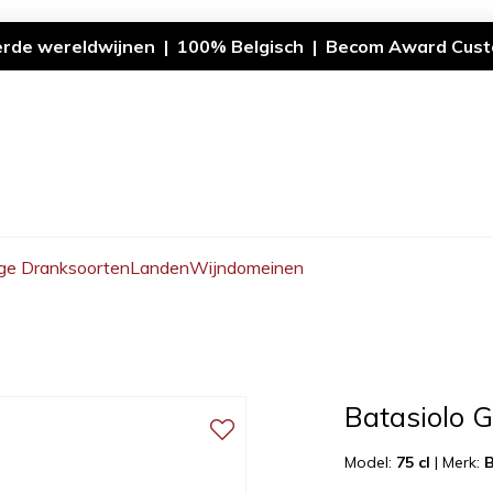
erde wereldwijnen | 100% Belgisch | Becom Award Cust
ge Dranksoorten
Landen
Wijndomeinen
Batasiolo G
Model:
75 cl
|
Merk:
B