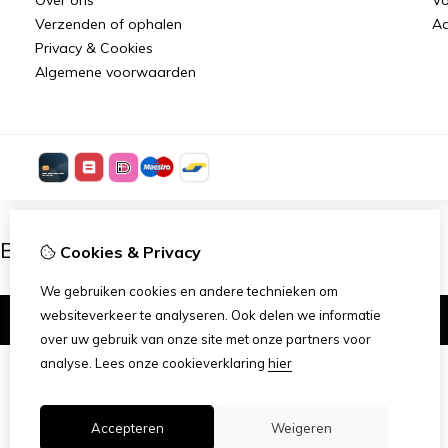
Verzenden of ophalen
Aa
Privacy & Cookies
Algemene voorwaarden
Ben je 18 of ouder?
Cookies & Privacy
We gebruiken cookies en andere technieken om
websiteverkeer te analyseren. Ook delen we informatie
Ik ben 18+
over uw gebruik van onze site met onze partners voor
analyse.
Lees onze cookieverklaring
hier
Accepteren
Weigeren