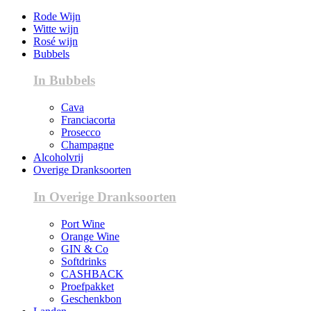
Rode Wijn
Witte wijn
Rosé wijn
Bubbels
In Bubbels
Cava
Franciacorta
Prosecco
Champagne
Alcoholvrij
Overige Dranksoorten
In Overige Dranksoorten
Port Wine
Orange Wine
GIN & Co
Softdrinks
CASHBACK
Proefpakket
Geschenkbon