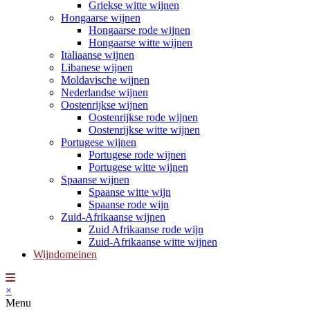
Griekse witte wijnen
Hongaarse wijnen
Hongaarse rode wijnen
Hongaarse witte wijnen
Italiaanse wijnen
Libanese wijnen
Moldavische wijnen
Nederlandse wijnen
Oostenrijkse wijnen
Oostenrijkse rode wijnen
Oostenrijkse witte wijnen
Portugese wijnen
Portugese rode wijnen
Portugese witte wijnen
Spaanse wijnen
Spaanse witte wijn
Spaanse rode wijn
Zuid-Afrikaanse wijnen
Zuid Afrikaanse rode wijn
Zuid-Afrikaanse witte wijnen
Wijndomeinen
×
Menu