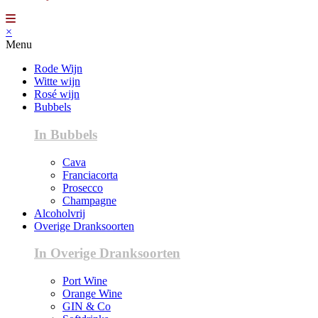
×
Menu
Rode Wijn
Witte wijn
Rosé wijn
Bubbels
In Bubbels
Cava
Franciacorta
Prosecco
Champagne
Alcoholvrij
Overige Dranksoorten
In Overige Dranksoorten
Port Wine
Orange Wine
GIN & Co