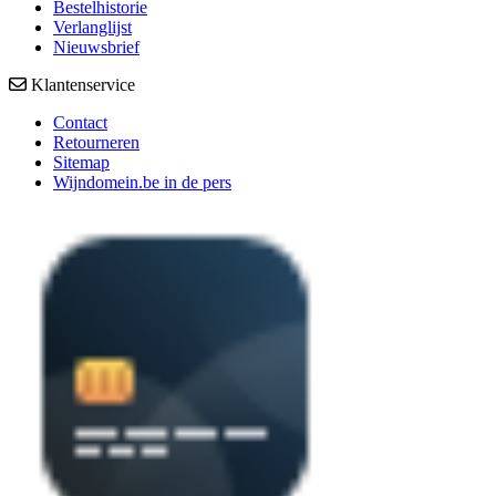
Bestelhistorie
Verlanglijst
Nieuwsbrief
Klantenservice
Contact
Retourneren
Sitemap
Wijndomein.be in de pers