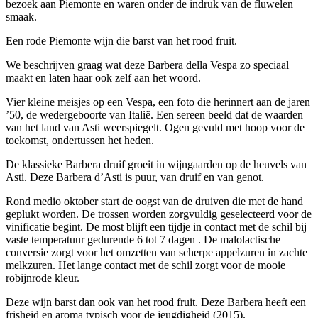
bezoek aan Piemonte en waren onder de indruk van de fluwelen
smaak.
Een rode Piemonte wijn die barst van het rood fruit.
We beschrijven graag wat deze Barbera della Vespa zo speciaal
maakt en laten haar ook zelf aan het woord.
Vier kleine meisjes op een Vespa, een foto die herinnert aan de jaren
’50, de wedergeboorte van Italië. Een sereen beeld dat de waarden
van het land van Asti weerspiegelt. Ogen gevuld met hoop voor de
toekomst, ondertussen het heden.
De klassieke Barbera druif groeit in wijngaarden op de heuvels van
Asti. Deze Barbera d’Asti is puur, van druif en van genot.
Rond medio oktober start de oogst van de druiven die met de hand
geplukt worden. De trossen worden zorgvuldig geselecteerd voor de
vinificatie begint. De most blijft een tijdje in contact met de schil bij
vaste temperatuur gedurende 6 tot 7 dagen . De malolactische
conversie zorgt voor het omzetten van scherpe appelzuren in zachte
melkzuren. Het lange contact met de schil zorgt voor de mooie
robijnrode kleur.
Deze wijn barst dan ook van het rood fruit. Deze Barbera heeft een
frisheid en aroma typisch voor de jeugdigheid (2015).