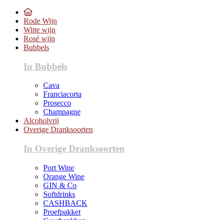
Rode Wijn
Witte wijn
Rosé wijn
Bubbels
In Bubbels
Cava
Franciacorta
Prosecco
Champagne
Alcoholvrij
Overige Dranksoorten
In Overige Dranksoorten
Port Wine
Orange Wine
GIN & Co
Softdrinks
CASHBACK
Proefpakket