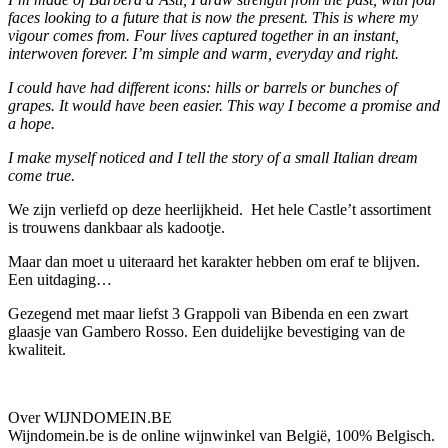
faces looking to a future that is now the present. This is where my
vigour comes from. Four lives captured together in an instant,
interwoven forever. I’m simple and warm, everyday and right.
I could have had different icons: hills or barrels or bunches of
grapes. It would have been easier. This way I become a promise and
a hope.
I make myself noticed and I tell the story of a small Italian dream
come true.
We zijn verliefd op deze heerlijkheid. Het hele Castle’t assortiment
is trouwens dankbaar als kadootje.
Maar dan moet u uiteraard het karakter hebben om eraf te blijven.
Een uitdaging…
Gezegend met maar liefst 3 Grappoli van Bibenda en een zwart
glaasje van Gambero Rosso. Een duidelijke bevestiging van de
kwaliteit.
Over WIJNDOMEIN.BE
Wijndomein.be is de online wijnwinkel van België, 100% Belgisch.