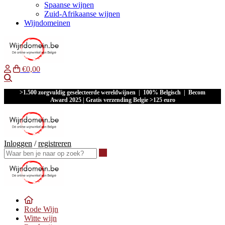
Spaanse wijnen
Zuid-Afrikaanse wijnen
Wijndomeinen
€0,00
Waar ben je naar op zoek?
>1.500 zorgvuldig geselecteerde wereldwijnen | 100% Belgisch | Becom
Award 2025 | Gratis verzending Belgie >125 euro
Inloggen
/
registreren
Waar ben je naar op zoek?
Rode Wijn
Witte wijn