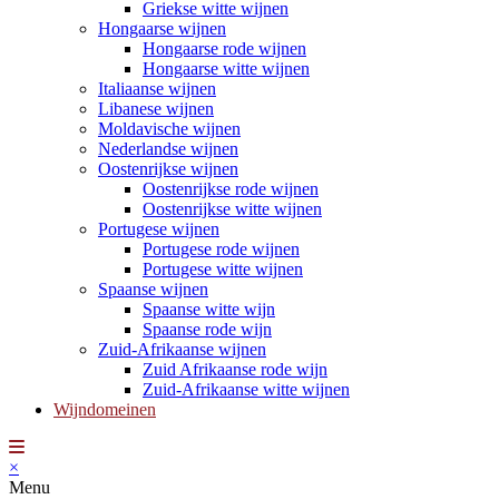
Griekse witte wijnen
Hongaarse wijnen
Hongaarse rode wijnen
Hongaarse witte wijnen
Italiaanse wijnen
Libanese wijnen
Moldavische wijnen
Nederlandse wijnen
Oostenrijkse wijnen
Oostenrijkse rode wijnen
Oostenrijkse witte wijnen
Portugese wijnen
Portugese rode wijnen
Portugese witte wijnen
Spaanse wijnen
Spaanse witte wijn
Spaanse rode wijn
Zuid-Afrikaanse wijnen
Zuid Afrikaanse rode wijn
Zuid-Afrikaanse witte wijnen
Wijndomeinen
×
Menu