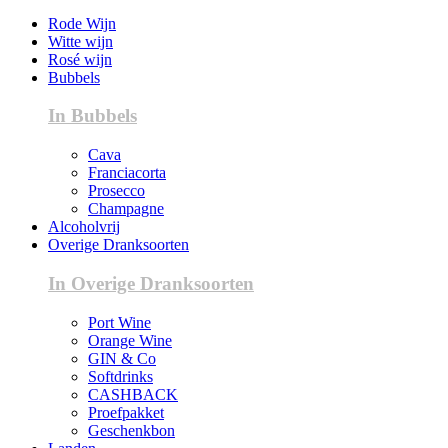
Rode Wijn
Witte wijn
Rosé wijn
Bubbels
In Bubbels
Cava
Franciacorta
Prosecco
Champagne
Alcoholvrij
Overige Dranksoorten
In Overige Dranksoorten
Port Wine
Orange Wine
GIN & Co
Softdrinks
CASHBACK
Proefpakket
Geschenkbon