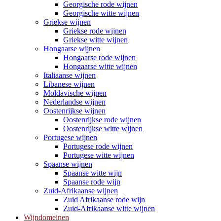
Georgische rode wijnen
Georgische witte wijnen
Griekse wijnen
Griekse rode wijnen
Griekse witte wijnen
Hongaarse wijnen
Hongaarse rode wijnen
Hongaarse witte wijnen
Italiaanse wijnen
Libanese wijnen
Moldavische wijnen
Nederlandse wijnen
Oostenrijkse wijnen
Oostenrijkse rode wijnen
Oostenrijkse witte wijnen
Portugese wijnen
Portugese rode wijnen
Portugese witte wijnen
Spaanse wijnen
Spaanse witte wijn
Spaanse rode wijn
Zuid-Afrikaanse wijnen
Zuid Afrikaanse rode wijn
Zuid-Afrikaanse witte wijnen
Wijndomeinen