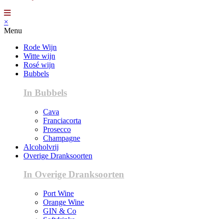
×
Menu
Rode Wijn
Witte wijn
Rosé wijn
Bubbels
In Bubbels
Cava
Franciacorta
Prosecco
Champagne
Alcoholvrij
Overige Dranksoorten
In Overige Dranksoorten
Port Wine
Orange Wine
GIN & Co