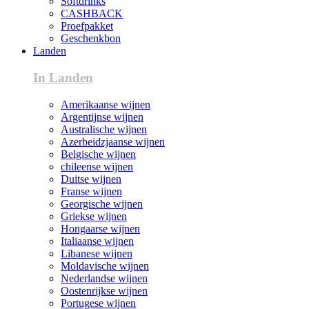
Softdrinks
CASHBACK
Proefpakket
Geschenkbon
Landen
In Landen
Amerikaanse wijnen
Argentijnse wijnen
Australische wijnen
Azerbeidzjaanse wijnen
Belgische wijnen
chileense wijnen
Duitse wijnen
Franse wijnen
Georgische wijnen
Griekse wijnen
Hongaarse wijnen
Italiaanse wijnen
Libanese wijnen
Moldavische wijnen
Nederlandse wijnen
Oostenrijkse wijnen
Portugese wijnen