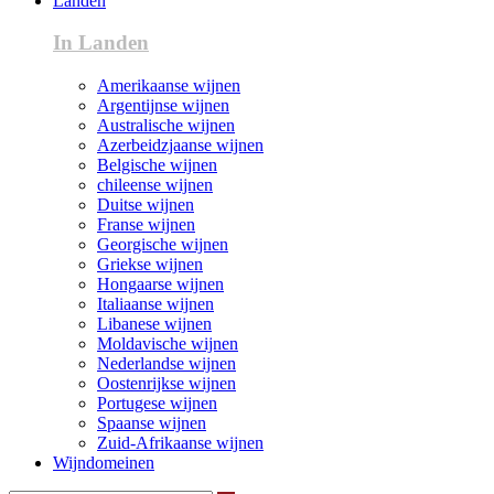
Landen
In Landen
Amerikaanse wijnen
Argentijnse wijnen
Australische wijnen
Azerbeidzjaanse wijnen
Belgische wijnen
chileense wijnen
Duitse wijnen
Franse wijnen
Georgische wijnen
Griekse wijnen
Hongaarse wijnen
Italiaanse wijnen
Libanese wijnen
Moldavische wijnen
Nederlandse wijnen
Oostenrijkse wijnen
Portugese wijnen
Spaanse wijnen
Zuid-Afrikaanse wijnen
Wijndomeinen