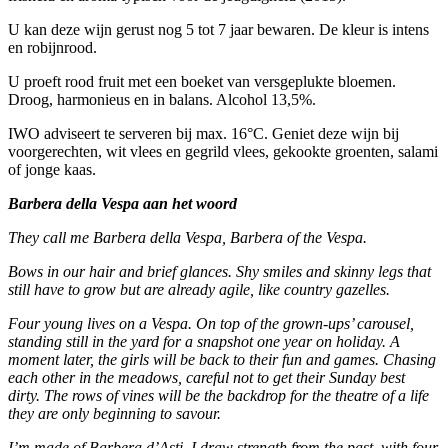
U kan deze wijn gerust nog 5 tot 7 jaar bewaren. De kleur is intens
en robijnrood.
U proeft rood fruit met een boeket van versgeplukte bloemen.
Droog, harmonieus en in balans. Alcohol 13,5%.
IWO adviseert te serveren bij max. 16°C. Geniet deze wijn bij
voorgerechten, wit vlees en gegrild vlees, gekookte groenten, salami
of jonge kaas.
Barbera della Vespa aan het woord
They call me Barbera della Vespa, Barbera of the Vespa.
Bows in our hair and brief glances. Shy smiles and skinny legs that
still have to grow but are already agile, like country gazelles.
Four young lives on a Vespa. On top of the grown-ups’ carousel,
standing still in the yard for a snapshot one year on holiday. A
moment later, the girls will be back to their fun and games. Chasing
each other in the meadows, careful not to get their Sunday best
dirty. The rows of vines will be the backdrop for the theatre of a life
they are only beginning to savour.
I’m made of Barbera d’Asti, I draw strength from the past, with four