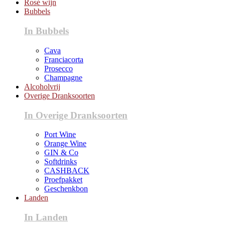
Rosé wijn
Bubbels
In Bubbels
Cava
Franciacorta
Prosecco
Champagne
Alcoholvrij
Overige Dranksoorten
In Overige Dranksoorten
Port Wine
Orange Wine
GIN & Co
Softdrinks
CASHBACK
Proefpakket
Geschenkbon
Landen
In Landen