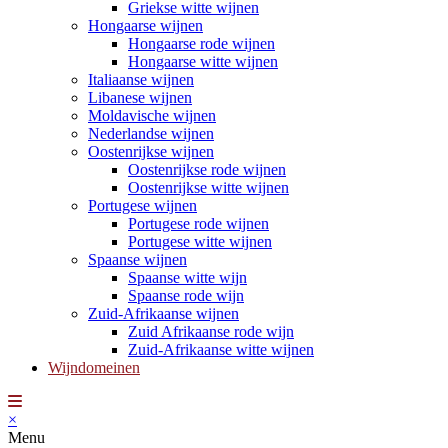
Griekse witte wijnen
Hongaarse wijnen
Hongaarse rode wijnen
Hongaarse witte wijnen
Italiaanse wijnen
Libanese wijnen
Moldavische wijnen
Nederlandse wijnen
Oostenrijkse wijnen
Oostenrijkse rode wijnen
Oostenrijkse witte wijnen
Portugese wijnen
Portugese rode wijnen
Portugese witte wijnen
Spaanse wijnen
Spaanse witte wijn
Spaanse rode wijn
Zuid-Afrikaanse wijnen
Zuid Afrikaanse rode wijn
Zuid-Afrikaanse witte wijnen
Wijndomeinen
×
Menu