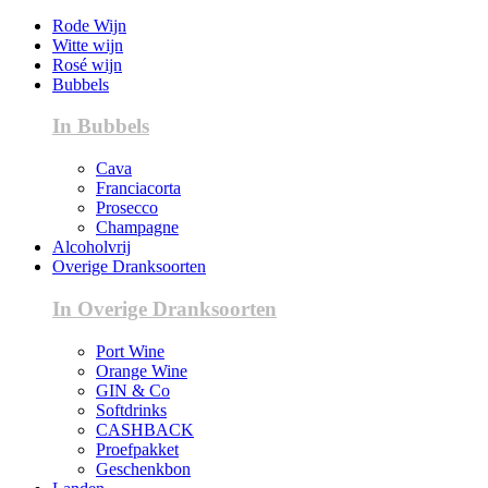
Rode Wijn
Witte wijn
Rosé wijn
Bubbels
In Bubbels
Cava
Franciacorta
Prosecco
Champagne
Alcoholvrij
Overige Dranksoorten
In Overige Dranksoorten
Port Wine
Orange Wine
GIN & Co
Softdrinks
CASHBACK
Proefpakket
Geschenkbon