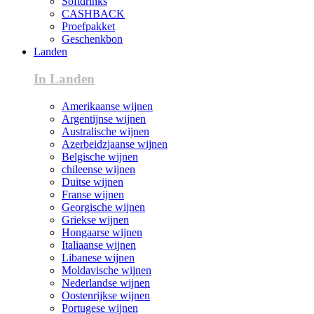
Softdrinks
CASHBACK
Proefpakket
Geschenkbon
Landen
In Landen
Amerikaanse wijnen
Argentijnse wijnen
Australische wijnen
Azerbeidzjaanse wijnen
Belgische wijnen
chileense wijnen
Duitse wijnen
Franse wijnen
Georgische wijnen
Griekse wijnen
Hongaarse wijnen
Italiaanse wijnen
Libanese wijnen
Moldavische wijnen
Nederlandse wijnen
Oostenrijkse wijnen
Portugese wijnen