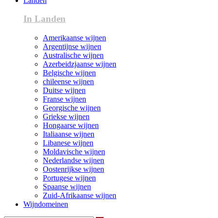
Landen
In Landen
Amerikaanse wijnen
Argentijnse wijnen
Australische wijnen
Azerbeidzjaanse wijnen
Belgische wijnen
chileense wijnen
Duitse wijnen
Franse wijnen
Georgische wijnen
Griekse wijnen
Hongaarse wijnen
Italiaanse wijnen
Libanese wijnen
Moldavische wijnen
Nederlandse wijnen
Oostenrijkse wijnen
Portugese wijnen
Spaanse wijnen
Zuid-Afrikaanse wijnen
Wijndomeinen