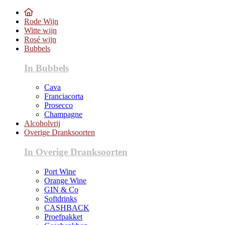
Rode Wijn
Witte wijn
Rosé wijn
Bubbels
In Bubbels
Cava
Franciacorta
Prosecco
Champagne
Alcoholvrij
Overige Dranksoorten
In Overige Dranksoorten
Port Wine
Orange Wine
GIN & Co
Softdrinks
CASHBACK
Proefpakket