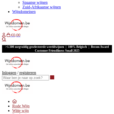
Spaanse wijnen
Zuid-Afrikaanse wijnen
Wijndomeinen
€0,00
Waar ben je naar op zoek?
>1.500 zorgvuldig geselecteerde wereldwijnen | 100% Belgisch | Becom Award
Customer Friendliness Small 2025
Inloggen
/
registreren
Waar ben je naar op zoek?
Rode Wijn
Witte wijn