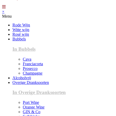
×
Menu
Rode Wijn
Witte wijn
Rosé wijn
Bubbels
In Bubbels
Cava
Franciacorta
Prosecco
Champagne
Alcoholvrij
Overige Dranksoorten
In Overige Dranksoorten
Port Wine
Orange Wine
GIN & Co