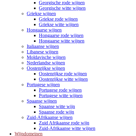
Georgische rode wijnen
Georgische witte wijnen
Griekse wijnen
Griekse rode wijnen
Griekse witte wijnen
Hongaarse wijnen
Hongaarse rode wijnen
Hongaarse witte wijnen
Italiaanse wijnen
Libanese wijnen
Moldavische wijnen
Nederlandse wijnen
Oostenrijkse wijnen
Oostenrijkse rode wijnen
Oostenrijkse witte wijnen
Portugese wijnen
Portugese rode wijnen
Portugese witte wijnen
Spaanse wijnen
Spaanse witte wijn
Spaanse rode wijn
Zuid-Afrikaanse wijnen
Zuid Afrikaanse rode wijn
Zuid-Afrikaanse witte wijnen
Wijndomeinen