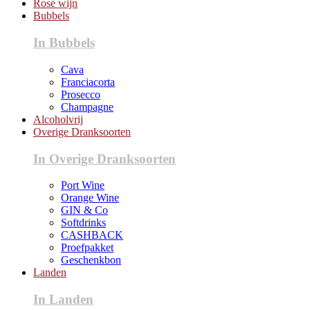
Rosé wijn
Bubbels
In Bubbels
Cava
Franciacorta
Prosecco
Champagne
Alcoholvrij
Overige Dranksoorten
In Overige Dranksoorten
Port Wine
Orange Wine
GIN & Co
Softdrinks
CASHBACK
Proefpakket
Geschenkbon
Landen
In Landen