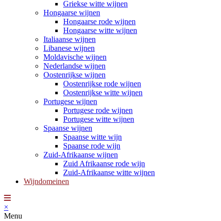
Griekse witte wijnen
Hongaarse wijnen
Hongaarse rode wijnen
Hongaarse witte wijnen
Italiaanse wijnen
Libanese wijnen
Moldavische wijnen
Nederlandse wijnen
Oostenrijkse wijnen
Oostenrijkse rode wijnen
Oostenrijkse witte wijnen
Portugese wijnen
Portugese rode wijnen
Portugese witte wijnen
Spaanse wijnen
Spaanse witte wijn
Spaanse rode wijn
Zuid-Afrikaanse wijnen
Zuid Afrikaanse rode wijn
Zuid-Afrikaanse witte wijnen
Wijndomeinen
×
Menu