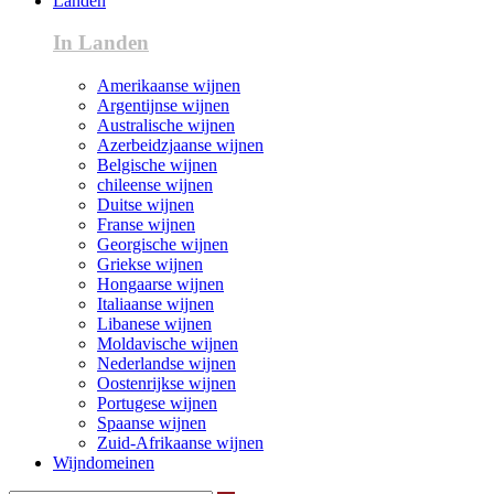
Landen
In Landen
Amerikaanse wijnen
Argentijnse wijnen
Australische wijnen
Azerbeidzjaanse wijnen
Belgische wijnen
chileense wijnen
Duitse wijnen
Franse wijnen
Georgische wijnen
Griekse wijnen
Hongaarse wijnen
Italiaanse wijnen
Libanese wijnen
Moldavische wijnen
Nederlandse wijnen
Oostenrijkse wijnen
Portugese wijnen
Spaanse wijnen
Zuid-Afrikaanse wijnen
Wijndomeinen