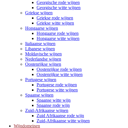
Georgische rode wijnen
Georgische witte wijnen
Griekse wijnen
Griekse rode wijnen
Griekse witte wijnen
Hongaarse wijnen
Hongaarse rode wijnen
Hongaarse witte wijnen
Italiaanse wijnen
Libanese wijnen
Moldavische wijnen
Nederlandse wijnen
Oostenrijkse wijnen
Oostenrijkse rode wijnen
Oostenrijkse witte wijnen
Portugese wijnen
Portugese rode wijnen
Portugese witte wijnen
Spaanse wijnen
Spaanse witte wijn
Spaanse rode wijn
Zuid-Afrikaanse wijnen
Zuid Afrikaanse rode wijn
Zuid-Afrikaanse witte wijnen
Wijndomeinen