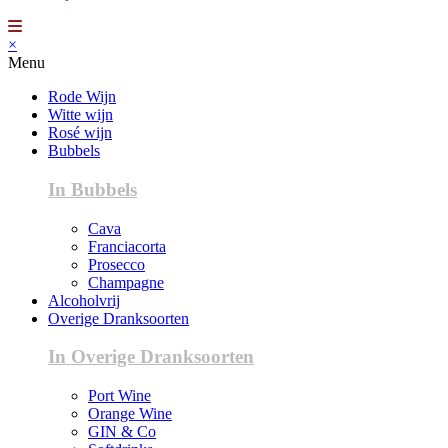
×
Menu
Rode Wijn
Witte wijn
Rosé wijn
Bubbels
In Bubbels
Cava
Franciacorta
Prosecco
Champagne
Alcoholvrij
Overige Dranksoorten
In Overige Dranksoorten
Port Wine
Orange Wine
GIN & Co