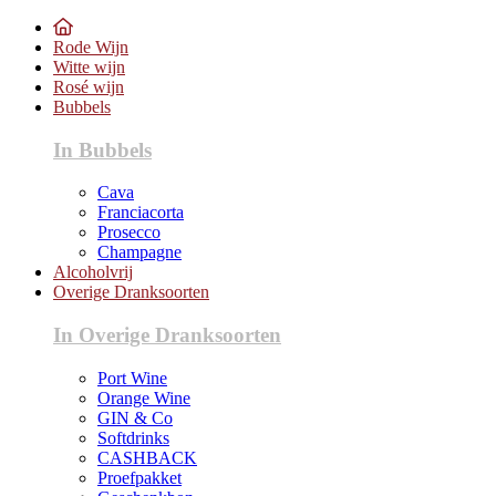
Rode Wijn
Witte wijn
Rosé wijn
Bubbels
In Bubbels
Cava
Franciacorta
Prosecco
Champagne
Alcoholvrij
Overige Dranksoorten
In Overige Dranksoorten
Port Wine
Orange Wine
GIN & Co
Softdrinks
CASHBACK
Proefpakket