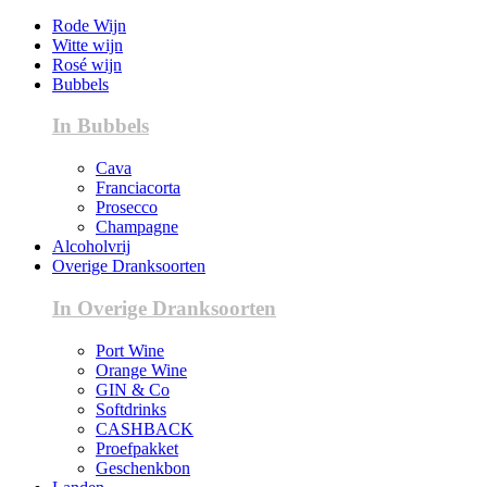
Rode Wijn
Witte wijn
Rosé wijn
Bubbels
In Bubbels
Cava
Franciacorta
Prosecco
Champagne
Alcoholvrij
Overige Dranksoorten
In Overige Dranksoorten
Port Wine
Orange Wine
GIN & Co
Softdrinks
CASHBACK
Proefpakket
Geschenkbon