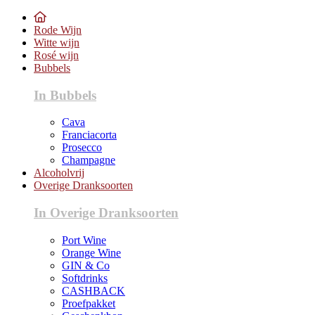
Rode Wijn
Witte wijn
Rosé wijn
Bubbels
In Bubbels
Cava
Franciacorta
Prosecco
Champagne
Alcoholvrij
Overige Dranksoorten
In Overige Dranksoorten
Port Wine
Orange Wine
GIN & Co
Softdrinks
CASHBACK
Proefpakket