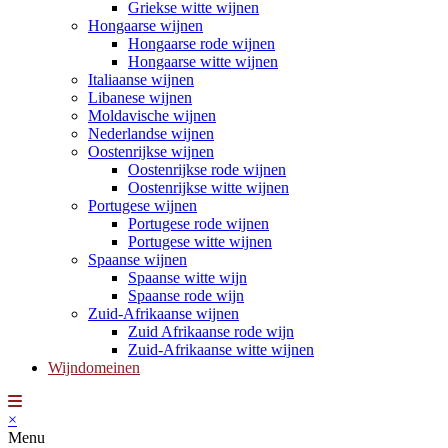
Griekse witte wijnen
Hongaarse wijnen
Hongaarse rode wijnen
Hongaarse witte wijnen
Italiaanse wijnen
Libanese wijnen
Moldavische wijnen
Nederlandse wijnen
Oostenrijkse wijnen
Oostenrijkse rode wijnen
Oostenrijkse witte wijnen
Portugese wijnen
Portugese rode wijnen
Portugese witte wijnen
Spaanse wijnen
Spaanse witte wijn
Spaanse rode wijn
Zuid-Afrikaanse wijnen
Zuid Afrikaanse rode wijn
Zuid-Afrikaanse witte wijnen
Wijndomeinen
×
Menu