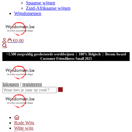
Spaanse wijnen
Zuid-Afrikaanse wijnen
Wijndomeinen
€0,00
Waar ben je naar op zoek?
>1.500 zorgvuldig geselecteerde wereldwijnen | 100% Belgisch | Becom Award
Customer Friendliness Small 2025
Inloggen
/
registreren
Waar ben je naar op zoek?
Rode Wijn
Witte wijn