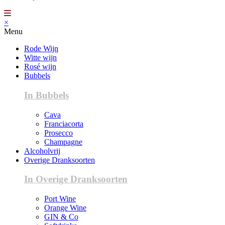
×
Menu
Rode Wijn
Witte wijn
Rosé wijn
Bubbels
In Bubbels
Cava
Franciacorta
Prosecco
Champagne
Alcoholvrij
Overige Dranksoorten
In Overige Dranksoorten
Port Wine
Orange Wine
GIN & Co