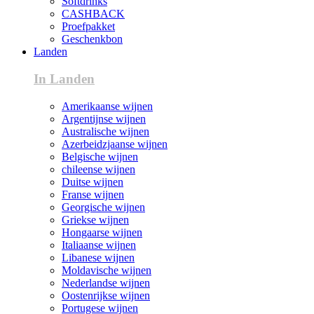
Softdrinks
CASHBACK
Proefpakket
Geschenkbon
Landen
In Landen
Amerikaanse wijnen
Argentijnse wijnen
Australische wijnen
Azerbeidzjaanse wijnen
Belgische wijnen
chileense wijnen
Duitse wijnen
Franse wijnen
Georgische wijnen
Griekse wijnen
Hongaarse wijnen
Italiaanse wijnen
Libanese wijnen
Moldavische wijnen
Nederlandse wijnen
Oostenrijkse wijnen
Portugese wijnen