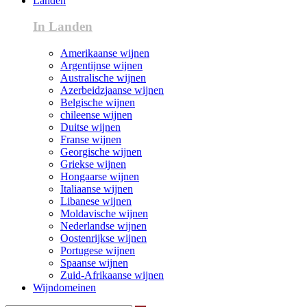
Landen
In Landen
Amerikaanse wijnen
Argentijnse wijnen
Australische wijnen
Azerbeidzjaanse wijnen
Belgische wijnen
chileense wijnen
Duitse wijnen
Franse wijnen
Georgische wijnen
Griekse wijnen
Hongaarse wijnen
Italiaanse wijnen
Libanese wijnen
Moldavische wijnen
Nederlandse wijnen
Oostenrijkse wijnen
Portugese wijnen
Spaanse wijnen
Zuid-Afrikaanse wijnen
Wijndomeinen