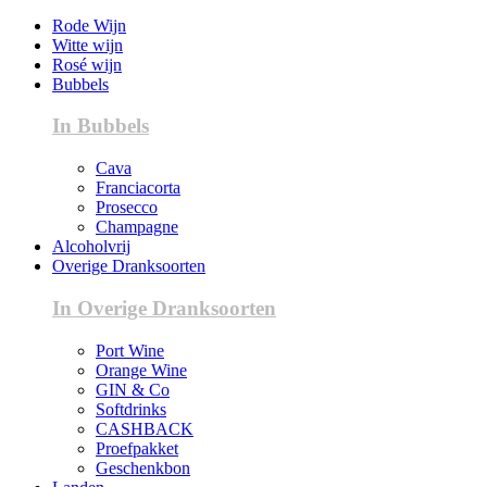
Rode Wijn
Witte wijn
Rosé wijn
Bubbels
In Bubbels
Cava
Franciacorta
Prosecco
Champagne
Alcoholvrij
Overige Dranksoorten
In Overige Dranksoorten
Port Wine
Orange Wine
GIN & Co
Softdrinks
CASHBACK
Proefpakket
Geschenkbon