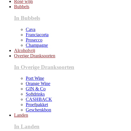
Rosé wijn
Bubbels
In Bubbels
Cava
Franciacorta
Prosecco
Champagne
Alcoholvrij
Overige Dranksoorten
In Overige Dranksoorten
Port Wine
Orange Wine
GIN & Co
Softdrinks
CASHBACK
Proefpakket
Geschenkbon
Landen
In Landen