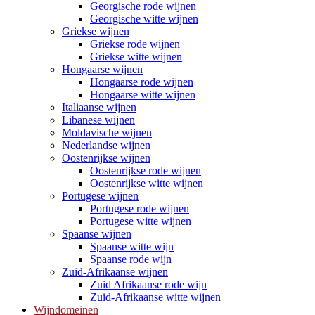
Georgische rode wijnen
Georgische witte wijnen
Griekse wijnen
Griekse rode wijnen
Griekse witte wijnen
Hongaarse wijnen
Hongaarse rode wijnen
Hongaarse witte wijnen
Italiaanse wijnen
Libanese wijnen
Moldavische wijnen
Nederlandse wijnen
Oostenrijkse wijnen
Oostenrijkse rode wijnen
Oostenrijkse witte wijnen
Portugese wijnen
Portugese rode wijnen
Portugese witte wijnen
Spaanse wijnen
Spaanse witte wijn
Spaanse rode wijn
Zuid-Afrikaanse wijnen
Zuid Afrikaanse rode wijn
Zuid-Afrikaanse witte wijnen
Wijndomeinen