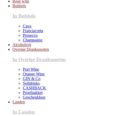
Rosé wijn
Bubbels
In Bubbels
Cava
Franciacorta
Prosecco
Champagne
Alcoholvrij
Overige Dranksoorten
In Overige Dranksoorten
Port Wine
Orange Wine
GIN & Co
Softdrinks
CASHBACK
Proefpakket
Geschenkbon
Landen
In Landen