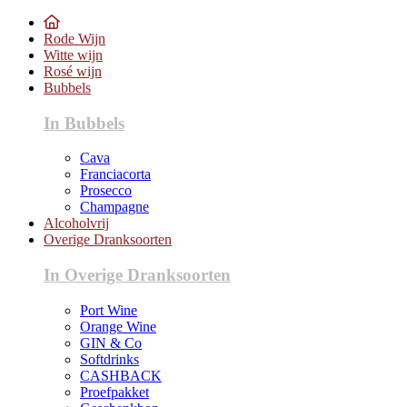
Rode Wijn
Witte wijn
Rosé wijn
Bubbels
In Bubbels
Cava
Franciacorta
Prosecco
Champagne
Alcoholvrij
Overige Dranksoorten
In Overige Dranksoorten
Port Wine
Orange Wine
GIN & Co
Softdrinks
CASHBACK
Proefpakket