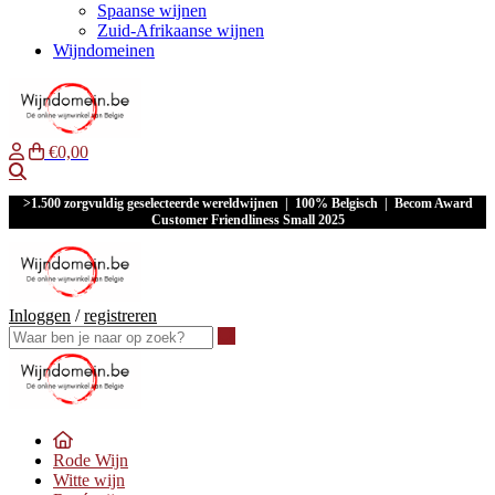
Spaanse wijnen
Zuid-Afrikaanse wijnen
Wijndomeinen
€0,00
Waar ben je naar op zoek?
>1.500 zorgvuldig geselecteerde wereldwijnen | 100% Belgisch | Becom Award
Customer Friendliness Small 2025
Inloggen
/
registreren
Waar ben je naar op zoek?
Rode Wijn
Witte wijn