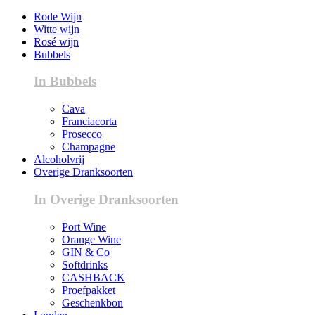
Rode Wijn
Witte wijn
Rosé wijn
Bubbels
In Bubbels
Cava
Franciacorta
Prosecco
Champagne
Alcoholvrij
Overige Dranksoorten
In Overige Dranksoorten
Port Wine
Orange Wine
GIN & Co
Softdrinks
CASHBACK
Proefpakket
Geschenkbon