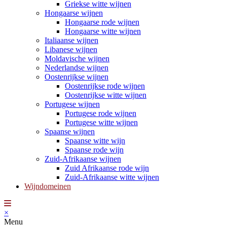
Griekse witte wijnen
Hongaarse wijnen
Hongaarse rode wijnen
Hongaarse witte wijnen
Italiaanse wijnen
Libanese wijnen
Moldavische wijnen
Nederlandse wijnen
Oostenrijkse wijnen
Oostenrijkse rode wijnen
Oostenrijkse witte wijnen
Portugese wijnen
Portugese rode wijnen
Portugese witte wijnen
Spaanse wijnen
Spaanse witte wijn
Spaanse rode wijn
Zuid-Afrikaanse wijnen
Zuid Afrikaanse rode wijn
Zuid-Afrikaanse witte wijnen
Wijndomeinen
×
Menu