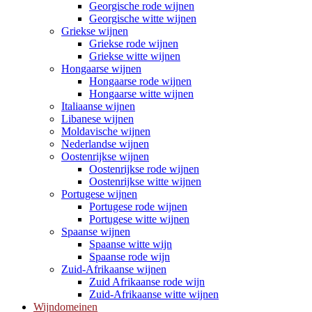
Georgische rode wijnen
Georgische witte wijnen
Griekse wijnen
Griekse rode wijnen
Griekse witte wijnen
Hongaarse wijnen
Hongaarse rode wijnen
Hongaarse witte wijnen
Italiaanse wijnen
Libanese wijnen
Moldavische wijnen
Nederlandse wijnen
Oostenrijkse wijnen
Oostenrijkse rode wijnen
Oostenrijkse witte wijnen
Portugese wijnen
Portugese rode wijnen
Portugese witte wijnen
Spaanse wijnen
Spaanse witte wijn
Spaanse rode wijn
Zuid-Afrikaanse wijnen
Zuid Afrikaanse rode wijn
Zuid-Afrikaanse witte wijnen
Wijndomeinen