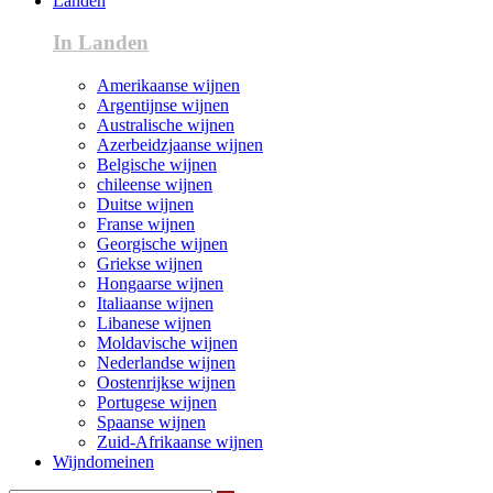
Landen
In Landen
Amerikaanse wijnen
Argentijnse wijnen
Australische wijnen
Azerbeidzjaanse wijnen
Belgische wijnen
chileense wijnen
Duitse wijnen
Franse wijnen
Georgische wijnen
Griekse wijnen
Hongaarse wijnen
Italiaanse wijnen
Libanese wijnen
Moldavische wijnen
Nederlandse wijnen
Oostenrijkse wijnen
Portugese wijnen
Spaanse wijnen
Zuid-Afrikaanse wijnen
Wijndomeinen