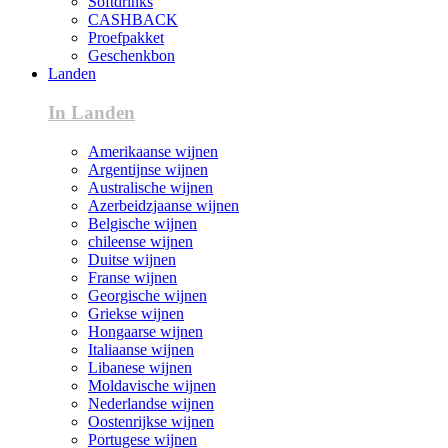
Softdrinks
CASHBACK
Proefpakket
Geschenkbon
Landen
In Landen
Amerikaanse wijnen
Argentijnse wijnen
Australische wijnen
Azerbeidzjaanse wijnen
Belgische wijnen
chileense wijnen
Duitse wijnen
Franse wijnen
Georgische wijnen
Griekse wijnen
Hongaarse wijnen
Italiaanse wijnen
Libanese wijnen
Moldavische wijnen
Nederlandse wijnen
Oostenrijkse wijnen
Portugese wijnen