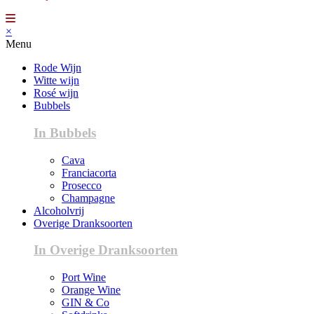
×
Menu
Rode Wijn
Witte wijn
Rosé wijn
Bubbels
In Bubbels
Cava
Franciacorta
Prosecco
Champagne
Alcoholvrij
Overige Dranksoorten
In Overige Dranksoorten
Port Wine
Orange Wine
GIN & Co