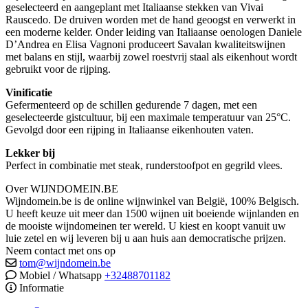
geselecteerd en aangeplant met Italiaanse stekken van Vivai
Rauscedo. De druiven worden met de hand geoogst en verwerkt in
een moderne kelder. Onder leiding van Italiaanse oenologen Daniele
D’Andrea en Elisa Vagnoni produceert Savalan kwaliteitswijnen
met balans en stijl, waarbij zowel roestvrij staal als eikenhout wordt
gebruikt voor de rijping.
Vinificatie
Gefermenteerd op de schillen gedurende 7 dagen, met een
geselecteerde gistcultuur, bij een maximale temperatuur van 25°C.
Gevolgd door een rijping in Italiaanse eikenhouten vaten.
Lekker bij
Perfect in combinatie met steak, runderstoofpot en gegrild vlees.
Over WIJNDOMEIN.BE
Wijndomein.be is de online wijnwinkel van België, 100% Belgisch.
U heeft keuze uit meer dan 1500 wijnen uit boeiende wijnlanden en
de mooiste wijndomeinen ter wereld. U kiest en koopt vanuit uw
luie zetel en wij leveren bij u aan huis aan democratische prijzen.
Neem contact met ons op
tom@wijndomein.be
Mobiel / Whatsapp
+32488701182
Informatie