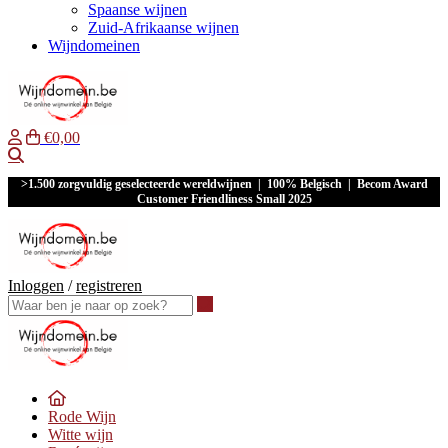
Spaanse wijnen
Zuid-Afrikaanse wijnen
Wijndomeinen
€0,00
Waar ben je naar op zoek?
>1.500 zorgvuldig geselecteerde wereldwijnen | 100% Belgisch | Becom Award
Customer Friendliness Small 2025
Inloggen
/
registreren
Waar ben je naar op zoek?
Rode Wijn
Witte wijn