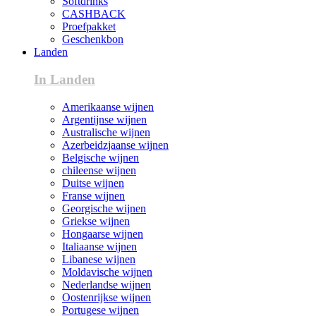
Softdrinks
CASHBACK
Proefpakket
Geschenkbon
Landen
In Landen
Amerikaanse wijnen
Argentijnse wijnen
Australische wijnen
Azerbeidzjaanse wijnen
Belgische wijnen
chileense wijnen
Duitse wijnen
Franse wijnen
Georgische wijnen
Griekse wijnen
Hongaarse wijnen
Italiaanse wijnen
Libanese wijnen
Moldavische wijnen
Nederlandse wijnen
Oostenrijkse wijnen
Portugese wijnen