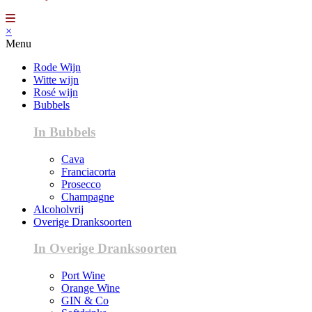
×
Menu
Rode Wijn
Witte wijn
Rosé wijn
Bubbels
In Bubbels
Cava
Franciacorta
Prosecco
Champagne
Alcoholvrij
Overige Dranksoorten
In Overige Dranksoorten
Port Wine
Orange Wine
GIN & Co