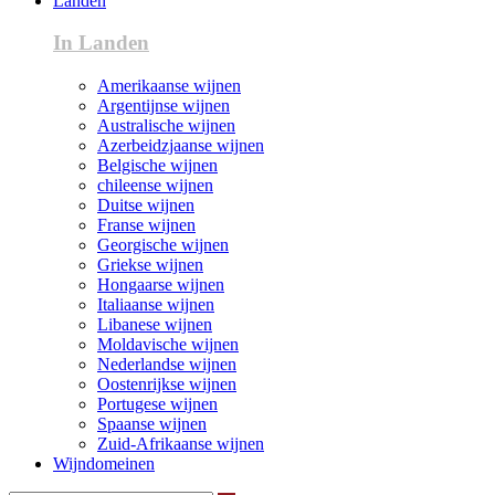
Landen
In Landen
Amerikaanse wijnen
Argentijnse wijnen
Australische wijnen
Azerbeidzjaanse wijnen
Belgische wijnen
chileense wijnen
Duitse wijnen
Franse wijnen
Georgische wijnen
Griekse wijnen
Hongaarse wijnen
Italiaanse wijnen
Libanese wijnen
Moldavische wijnen
Nederlandse wijnen
Oostenrijkse wijnen
Portugese wijnen
Spaanse wijnen
Zuid-Afrikaanse wijnen
Wijndomeinen