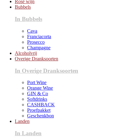
Rosé wijn
Bubbels
In Bubbels
Cava
Franciacorta
Prosecco
Champagne
Alcoholvrij
Overige Dranksoorten
In Overige Dranksoorten
Port Wine
Orange Wine
GIN & Co
Softdrinks
CASHBACK
Proefpakket
Geschenkbon
Landen
In Landen