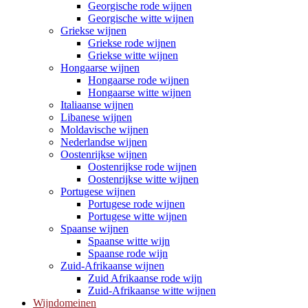
Georgische rode wijnen
Georgische witte wijnen
Griekse wijnen
Griekse rode wijnen
Griekse witte wijnen
Hongaarse wijnen
Hongaarse rode wijnen
Hongaarse witte wijnen
Italiaanse wijnen
Libanese wijnen
Moldavische wijnen
Nederlandse wijnen
Oostenrijkse wijnen
Oostenrijkse rode wijnen
Oostenrijkse witte wijnen
Portugese wijnen
Portugese rode wijnen
Portugese witte wijnen
Spaanse wijnen
Spaanse witte wijn
Spaanse rode wijn
Zuid-Afrikaanse wijnen
Zuid Afrikaanse rode wijn
Zuid-Afrikaanse witte wijnen
Wijndomeinen