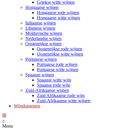
Griekse witte wijnen
Hongaarse wijnen
Hongaarse rode wijnen
Hongaarse witte wijnen
Italiaanse wijnen
Libanese wijnen
Moldavische wijnen
Nederlandse wijnen
Oostenrijkse wijnen
Oostenrijkse rode wijnen
Oostenrijkse witte wijnen
Portugese wijnen
Portugese rode wijnen
Portugese witte wijnen
Spaanse wijnen
Spaanse witte wijn
Spaanse rode wijn
Zuid-Afrikaanse wijnen
Zuid Afrikaanse rode wijn
Zuid-Afrikaanse witte wijnen
Wijndomeinen
×
Menu