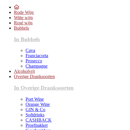
Rode Wijn
Witte wijn
Rosé wijn
Bubbels
In Bubbels
Cava
Franciacorta
Prosecco
Champagne
Alcoholvrij
Overige Dranksoorten
In Overige Dranksoorten
Port Wine
Orange Wine
GIN & Co
Softdrinks
CASHBACK
Proefpakket