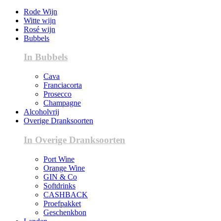
Rode Wijn
Witte wijn
Rosé wijn
Bubbels
In Bubbels
Cava
Franciacorta
Prosecco
Champagne
Alcoholvrij
Overige Dranksoorten
In Overige Dranksoorten
Port Wine
Orange Wine
GIN & Co
Softdrinks
CASHBACK
Proefpakket
Geschenkbon