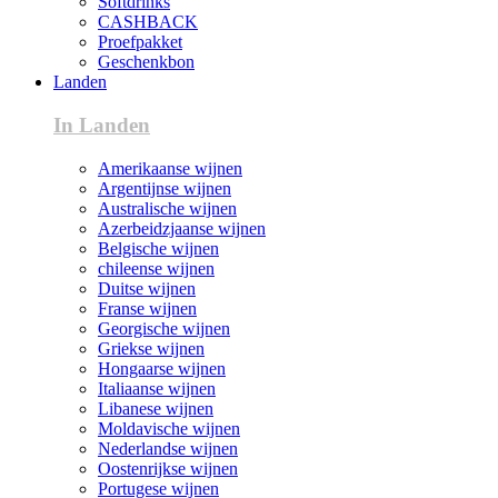
Softdrinks
CASHBACK
Proefpakket
Geschenkbon
Landen
In Landen
Amerikaanse wijnen
Argentijnse wijnen
Australische wijnen
Azerbeidzjaanse wijnen
Belgische wijnen
chileense wijnen
Duitse wijnen
Franse wijnen
Georgische wijnen
Griekse wijnen
Hongaarse wijnen
Italiaanse wijnen
Libanese wijnen
Moldavische wijnen
Nederlandse wijnen
Oostenrijkse wijnen
Portugese wijnen