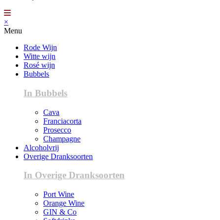
×
Menu
Rode Wijn
Witte wijn
Rosé wijn
Bubbels
In Bubbels
Cava
Franciacorta
Prosecco
Champagne
Alcoholvrij
Overige Dranksoorten
In Overige Dranksoorten
Port Wine
Orange Wine
GIN & Co