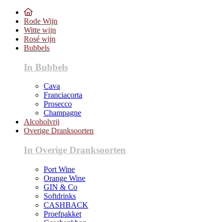
Rode Wijn
Witte wijn
Rosé wijn
Bubbels
In Bubbels
Cava
Franciacorta
Prosecco
Champagne
Alcoholvrij
Overige Dranksoorten
In Overige Dranksoorten
Port Wine
Orange Wine
GIN & Co
Softdrinks
CASHBACK
Proefpakket