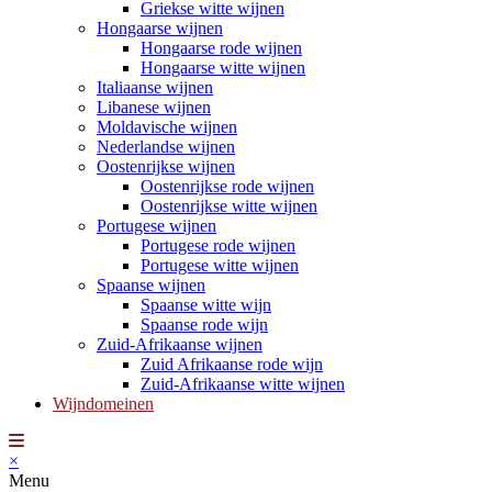
Griekse witte wijnen
Hongaarse wijnen
Hongaarse rode wijnen
Hongaarse witte wijnen
Italiaanse wijnen
Libanese wijnen
Moldavische wijnen
Nederlandse wijnen
Oostenrijkse wijnen
Oostenrijkse rode wijnen
Oostenrijkse witte wijnen
Portugese wijnen
Portugese rode wijnen
Portugese witte wijnen
Spaanse wijnen
Spaanse witte wijn
Spaanse rode wijn
Zuid-Afrikaanse wijnen
Zuid Afrikaanse rode wijn
Zuid-Afrikaanse witte wijnen
Wijndomeinen
×
Menu