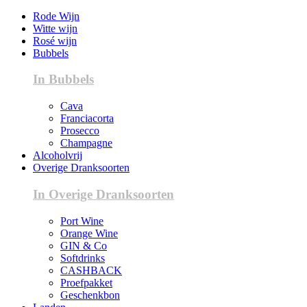
Rode Wijn
Witte wijn
Rosé wijn
Bubbels
In Bubbels
Cava
Franciacorta
Prosecco
Champagne
Alcoholvrij
Overige Dranksoorten
In Overige Dranksoorten
Port Wine
Orange Wine
GIN & Co
Softdrinks
CASHBACK
Proefpakket
Geschenkbon