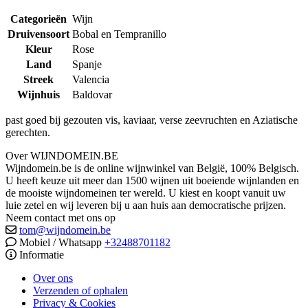
Categorieën
Wijn
Druivensoort
Bobal en Tempranillo
Kleur
Rose
Land
Spanje
Streek
Valencia
Wijnhuis
Baldovar
past goed bij gezouten vis, kaviaar, verse zeevruchten en Aziatische
gerechten.
Over WIJNDOMEIN.BE
Wijndomein.be is de online wijnwinkel van België, 100% Belgisch.
U heeft keuze uit meer dan 1500 wijnen uit boeiende wijnlanden en
de mooiste wijndomeinen ter wereld. U kiest en koopt vanuit uw
luie zetel en wij leveren bij u aan huis aan democratische prijzen.
Neem contact met ons op
tom@wijndomein.be
Mobiel / Whatsapp
+32488701182
Informatie
Over ons
Verzenden of ophalen
Privacy & Cookies