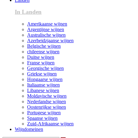
Landen
In Landen
Amerikaanse wijnen
Argentijnse wijnen
Australische wijnen
Azerbeidzjaanse wijnen
Belgische wijnen
chileense wijnen
Duitse wijnen
Franse wijnen
Georgische wijnen
Griekse wijnen
Hongaarse wijnen
Italiaanse wijnen
Libanese wijnen
Moldavische wijnen
Nederlandse wijnen
Oostenrijkse wijnen
Portugese wijnen
Spaanse wijnen
Zuid-Afrikaanse wijnen
Wijndomeinen