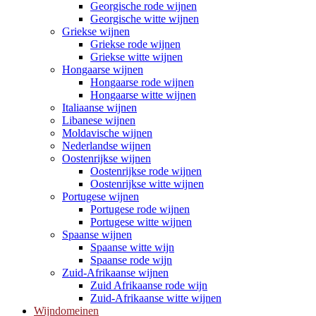
Georgische rode wijnen
Georgische witte wijnen
Griekse wijnen
Griekse rode wijnen
Griekse witte wijnen
Hongaarse wijnen
Hongaarse rode wijnen
Hongaarse witte wijnen
Italiaanse wijnen
Libanese wijnen
Moldavische wijnen
Nederlandse wijnen
Oostenrijkse wijnen
Oostenrijkse rode wijnen
Oostenrijkse witte wijnen
Portugese wijnen
Portugese rode wijnen
Portugese witte wijnen
Spaanse wijnen
Spaanse witte wijn
Spaanse rode wijn
Zuid-Afrikaanse wijnen
Zuid Afrikaanse rode wijn
Zuid-Afrikaanse witte wijnen
Wijndomeinen