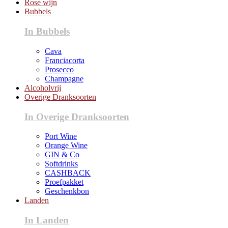
Rosé wijn
Bubbels
In Bubbels
Cava
Franciacorta
Prosecco
Champagne
Alcoholvrij
Overige Dranksoorten
In Overige Dranksoorten
Port Wine
Orange Wine
GIN & Co
Softdrinks
CASHBACK
Proefpakket
Geschenkbon
Landen
In Landen