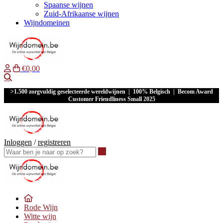
Spaanse wijnen
Zuid-Afrikaanse wijnen
Wijndomeinen
€0,00
Waar ben je naar op zoek?
>1.500 zorgvuldig geselecteerde wereldwijnen | 100% Belgisch | Becom Award
Customer Friendliness Small 2025
Inloggen
/
registreren
Waar ben je naar op zoek?
Rode Wijn
Witte wijn