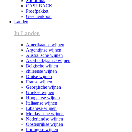
Softdrinks
CASHBACK
Proefpakket
Geschenkbon
Landen
In Landen
Amerikaanse wijnen
Argentijnse wijnen
Australische wijnen
Azerbeidzjaanse wijnen
Belgische wijnen
chileense wijnen
Duitse wijnen
Franse wijnen
Georgische wijnen
Griekse wijnen
Hongaarse wijnen
Italiaanse wijnen
Libanese wijnen
Moldavische wijnen
Nederlandse wijnen
Oostenrijkse wijnen
Portugese wijnen