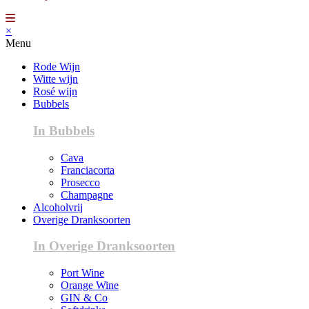
×
Menu
Rode Wijn
Witte wijn
Rosé wijn
Bubbels
In Bubbels
Cava
Franciacorta
Prosecco
Champagne
Alcoholvrij
Overige Dranksoorten
In Overige Dranksoorten
Port Wine
Orange Wine
GIN & Co