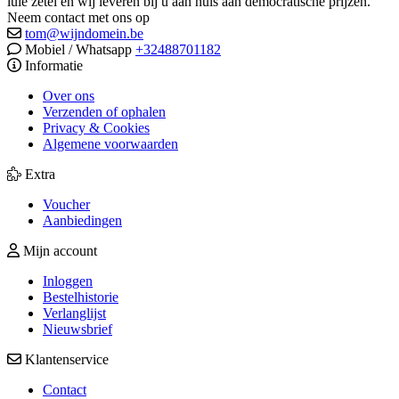
luie zetel en wij leveren bij u aan huis aan democratische prijzen.
Neem contact met ons op
tom@wijndomein.be
Mobiel / Whatsapp
+32488701182
Informatie
Over ons
Verzenden of ophalen
Privacy & Cookies
Algemene voorwaarden
Extra
Voucher
Aanbiedingen
Mijn account
Inloggen
Bestelhistorie
Verlanglijst
Nieuwsbrief
Klantenservice
Contact