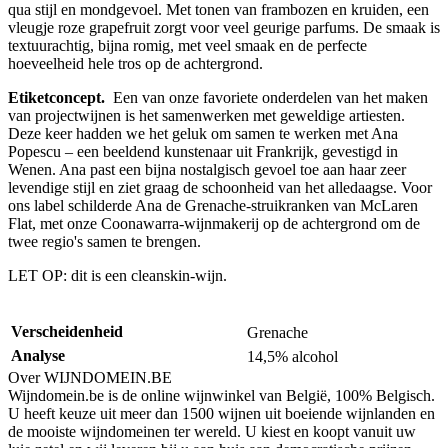
qua stijl en mondgevoel.
Met tonen van frambozen en kruiden, een
vleugje roze grapefruit zorgt voor veel geurige parfums.
De smaak is
textuurachtig, bijna romig, met veel smaak en de perfecte
hoeveelheid hele tros op de achtergrond.
Etiketconcept.
Een van onze favoriete onderdelen van het maken
van projectwijnen is het samenwerken met geweldige artiesten.
Deze keer hadden we het geluk om samen te werken met Ana
Popescu – een beeldend kunstenaar uit Frankrijk, gevestigd in
Wenen.
Ana past een bijna nostalgisch gevoel toe aan haar zeer
levendige stijl en ziet graag de schoonheid van het alledaagse.
Voor
ons label schilderde Ana de Grenache-struikranken van McLaren
Flat, met onze Coonawarra-wijnmakerij op de achtergrond om de
twee regio's samen te brengen.
LET OP: dit is een cleanskin-wijn.
Verscheidenheid
Grenache
Analyse
14,5% alcohol
Over WIJNDOMEIN.BE
Wijndomein.be is de online wijnwinkel van België, 100% Belgisch.
U heeft keuze uit meer dan 1500 wijnen uit boeiende wijnlanden en
de mooiste wijndomeinen ter wereld. U kiest en koopt vanuit uw