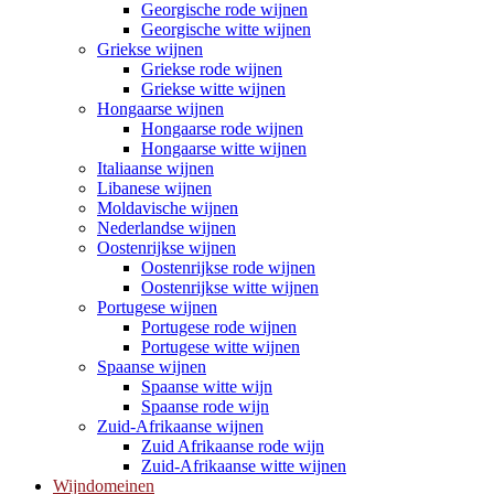
Georgische rode wijnen
Georgische witte wijnen
Griekse wijnen
Griekse rode wijnen
Griekse witte wijnen
Hongaarse wijnen
Hongaarse rode wijnen
Hongaarse witte wijnen
Italiaanse wijnen
Libanese wijnen
Moldavische wijnen
Nederlandse wijnen
Oostenrijkse wijnen
Oostenrijkse rode wijnen
Oostenrijkse witte wijnen
Portugese wijnen
Portugese rode wijnen
Portugese witte wijnen
Spaanse wijnen
Spaanse witte wijn
Spaanse rode wijn
Zuid-Afrikaanse wijnen
Zuid Afrikaanse rode wijn
Zuid-Afrikaanse witte wijnen
Wijndomeinen