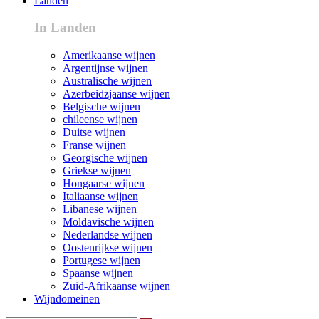
Landen
In Landen
Amerikaanse wijnen
Argentijnse wijnen
Australische wijnen
Azerbeidzjaanse wijnen
Belgische wijnen
chileense wijnen
Duitse wijnen
Franse wijnen
Georgische wijnen
Griekse wijnen
Hongaarse wijnen
Italiaanse wijnen
Libanese wijnen
Moldavische wijnen
Nederlandse wijnen
Oostenrijkse wijnen
Portugese wijnen
Spaanse wijnen
Zuid-Afrikaanse wijnen
Wijndomeinen