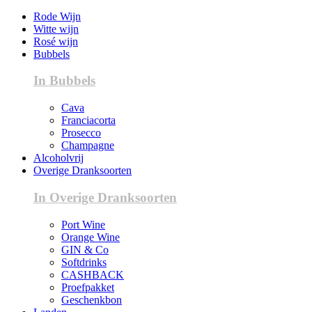
Rode Wijn
Witte wijn
Rosé wijn
Bubbels
In Bubbels
Cava
Franciacorta
Prosecco
Champagne
Alcoholvrij
Overige Dranksoorten
In Overige Dranksoorten
Port Wine
Orange Wine
GIN & Co
Softdrinks
CASHBACK
Proefpakket
Geschenkbon