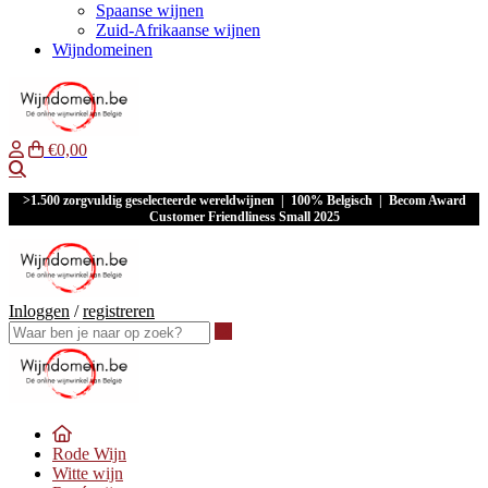
Spaanse wijnen
Zuid-Afrikaanse wijnen
Wijndomeinen
€0,00
Waar ben je naar op zoek?
>1.500 zorgvuldig geselecteerde wereldwijnen | 100% Belgisch | Becom Award
Customer Friendliness Small 2025
Inloggen
/
registreren
Waar ben je naar op zoek?
Rode Wijn
Witte wijn