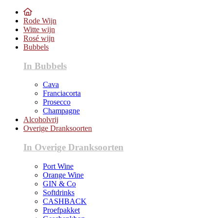
Rode Wijn
Witte wijn
Rosé wijn
Bubbels
In Bubbels
Cava
Franciacorta
Prosecco
Champagne
Alcoholvrij
Overige Dranksoorten
In Overige Dranksoorten
Port Wine
Orange Wine
GIN & Co
Softdrinks
CASHBACK
Proefpakket