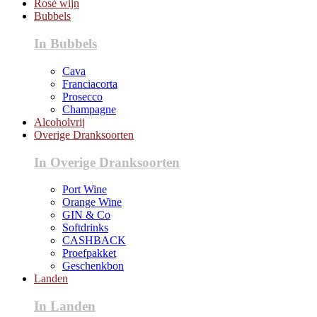
Rosé wijn
Bubbels
In Bubbels
Cava
Franciacorta
Prosecco
Champagne
Alcoholvrij
Overige Dranksoorten
In Overige Dranksoorten
Port Wine
Orange Wine
GIN & Co
Softdrinks
CASHBACK
Proefpakket
Geschenkbon
Landen
In Landen