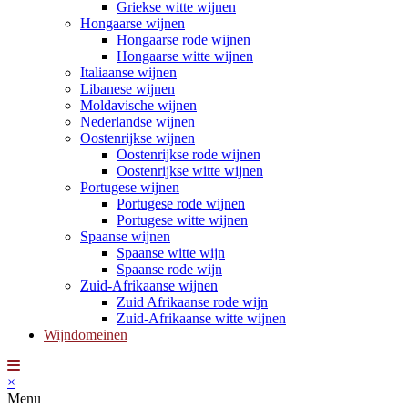
Griekse witte wijnen
Hongaarse wijnen
Hongaarse rode wijnen
Hongaarse witte wijnen
Italiaanse wijnen
Libanese wijnen
Moldavische wijnen
Nederlandse wijnen
Oostenrijkse wijnen
Oostenrijkse rode wijnen
Oostenrijkse witte wijnen
Portugese wijnen
Portugese rode wijnen
Portugese witte wijnen
Spaanse wijnen
Spaanse witte wijn
Spaanse rode wijn
Zuid-Afrikaanse wijnen
Zuid Afrikaanse rode wijn
Zuid-Afrikaanse witte wijnen
Wijndomeinen
×
Menu