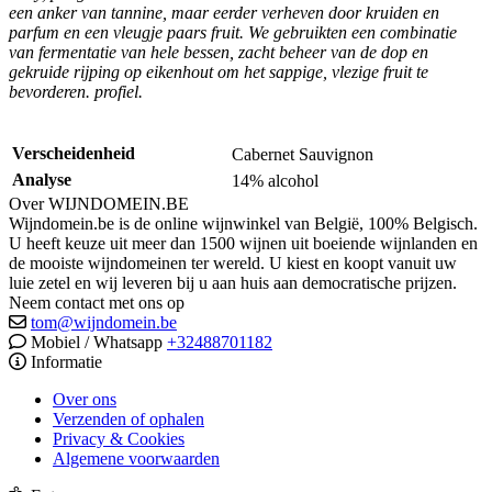
een anker van tannine, maar eerder verheven door kruiden en
parfum en een vleugje paars fruit. We gebruikten een combinatie
van fermentatie van hele bessen, zacht beheer van de dop en
gekruide rijping op eikenhout om het sappige, vlezige fruit te
bevorderen. profiel.
Verscheidenheid
Cabernet Sauvignon
Analyse
14% alcohol
Over WIJNDOMEIN.BE
Wijndomein.be is de online wijnwinkel van België, 100% Belgisch.
U heeft keuze uit meer dan 1500 wijnen uit boeiende wijnlanden en
de mooiste wijndomeinen ter wereld. U kiest en koopt vanuit uw
luie zetel en wij leveren bij u aan huis aan democratische prijzen.
Neem contact met ons op
tom@wijndomein.be
Mobiel / Whatsapp
+32488701182
Informatie
Over ons
Verzenden of ophalen
Privacy & Cookies
Algemene voorwaarden