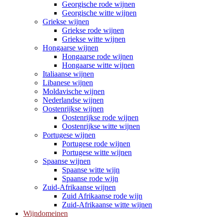
Georgische rode wijnen
Georgische witte wijnen
Griekse wijnen
Griekse rode wijnen
Griekse witte wijnen
Hongaarse wijnen
Hongaarse rode wijnen
Hongaarse witte wijnen
Italiaanse wijnen
Libanese wijnen
Moldavische wijnen
Nederlandse wijnen
Oostenrijkse wijnen
Oostenrijkse rode wijnen
Oostenrijkse witte wijnen
Portugese wijnen
Portugese rode wijnen
Portugese witte wijnen
Spaanse wijnen
Spaanse witte wijn
Spaanse rode wijn
Zuid-Afrikaanse wijnen
Zuid Afrikaanse rode wijn
Zuid-Afrikaanse witte wijnen
Wijndomeinen