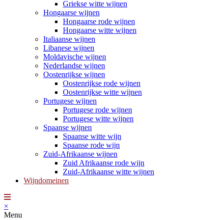
Griekse witte wijnen
Hongaarse wijnen
Hongaarse rode wijnen
Hongaarse witte wijnen
Italiaanse wijnen
Libanese wijnen
Moldavische wijnen
Nederlandse wijnen
Oostenrijkse wijnen
Oostenrijkse rode wijnen
Oostenrijkse witte wijnen
Portugese wijnen
Portugese rode wijnen
Portugese witte wijnen
Spaanse wijnen
Spaanse witte wijn
Spaanse rode wijn
Zuid-Afrikaanse wijnen
Zuid Afrikaanse rode wijn
Zuid-Afrikaanse witte wijnen
Wijndomeinen
×
Menu