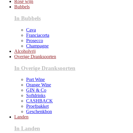
Rosé wijn
Bubbels
In Bubbels
Cava
Franciacorta
Prosecco
Champagne
Alcoholvrij
Overige Dranksoorten
In Overige Dranksoorten
Port Wine
Orange Wine
GIN & Co
Softdrinks
CASHBACK
Proefpakket
Geschenkbon
Landen
In Landen