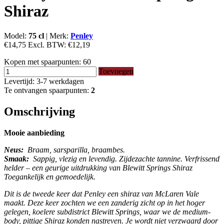
Shiraz
Model:
75 cl
|
Merk:
Penley
€14,75
Excl. BTW:
€12,19
Kopen met spaarpunten:
60
Toevoegen
Levertijd: 3-7 werkdagen
Te ontvangen spaarpunten:
2
Omschrijving
Mooie aanbieding
Neus:
Braam, sarsparilla, braambes.
Smaak:
Sappig, vlezig en levendig.
Zijdezachte tannine.
Verfrissend
helder – een geurige uitdrukking van Blewitt Springs Shiraz
Toegankelijk en gemoedelijk.
Dit is de tweede keer dat Penley een shiraz van McLaren Vale
maakt.
Deze keer zochten we een zanderig zicht op in het hoger
gelegen, koelere subdistrict Blewitt Springs, waar we de medium-
body, pittige Shiraz konden nastreven.
Je wordt niet verzwaard door