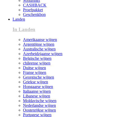
Softdrinks
CASHBACK
Proefpakket
Geschenkbon
Landen
In Landen
Amerikaanse wijnen
Argentijnse wijnen
Australische wijnen
Azerbeidzjaanse wijnen
Belgische wijnen
chileense wijnen
Duitse wijnen
Franse wijnen
Georgische wijnen
Griekse wijnen
Hongaarse wijnen
Italiaanse wijnen
Libanese wijnen
Moldavische wijnen
Nederlandse wijnen
Oostenrijkse wijnen
Portugese wijnen