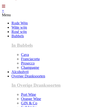
×
Menu
Rode Wijn
Witte wijn
Rosé wijn
Bubbels
In Bubbels
Cava
Franciacorta
Prosecco
Champagne
Alcoholvrij
Overige Dranksoorten
In Overige Dranksoorten
Port Wine
Orange Wine
GIN & Co