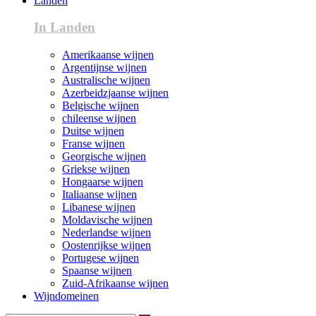
Landen
In Landen
Amerikaanse wijnen
Argentijnse wijnen
Australische wijnen
Azerbeidzjaanse wijnen
Belgische wijnen
chileense wijnen
Duitse wijnen
Franse wijnen
Georgische wijnen
Griekse wijnen
Hongaarse wijnen
Italiaanse wijnen
Libanese wijnen
Moldavische wijnen
Nederlandse wijnen
Oostenrijkse wijnen
Portugese wijnen
Spaanse wijnen
Zuid-Afrikaanse wijnen
Wijndomeinen