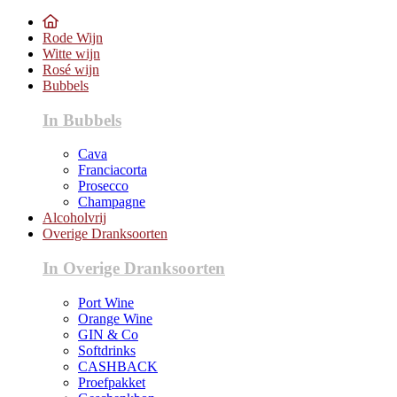
Rode Wijn
Witte wijn
Rosé wijn
Bubbels
In Bubbels
Cava
Franciacorta
Prosecco
Champagne
Alcoholvrij
Overige Dranksoorten
In Overige Dranksoorten
Port Wine
Orange Wine
GIN & Co
Softdrinks
CASHBACK
Proefpakket