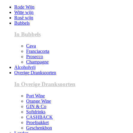
Rode Wijn
Witte wijn
Rosé wijn
Bubbels
In Bubbels
Cava
Franciacorta
Prosecco
Champagne
Alcoholvrij
Overige Dranksoorten
In Overige Dranksoorten
Port Wine
Orange Wine
GIN & Co
Softdrinks
CASHBACK
Proefpakket
Geschenkbon