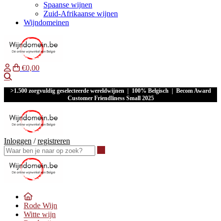
Spaanse wijnen
Zuid-Afrikaanse wijnen
Wijndomeinen
€0,00
Waar ben je naar op zoek?
>1.500 zorgvuldig geselecteerde wereldwijnen | 100% Belgisch | Becom Award
Customer Friendliness Small 2025
Inloggen
/
registreren
Waar ben je naar op zoek?
Rode Wijn
Witte wijn