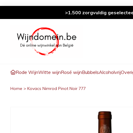
>1.500 zorgvuldig geselecte
Rode Wijn
Witte wijn
Rosé wijn
Bubbels
Alcoholvrij
Overi
Home
>
Kovacs Nimrod Pinot Noir 777