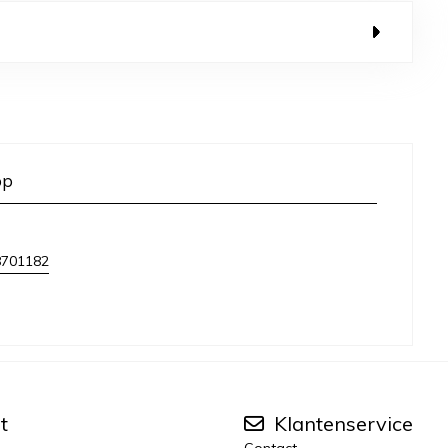
op
8701182
t
Klantenservice
Contact