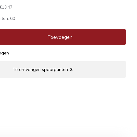
€13,47
nten:
60
Toevoegen
dagen
Te ontvangen spaarpunten:
2