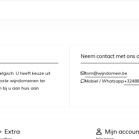
Neem contact met ons 
lgisch. U heeft keuze uit
tom@wijndomein.be
iste wijndomeinen ter
+3248
Mobiel / Whatsapp
n bij u aan huis aan
Extra
Mijn accoun
ucher
Inloggen