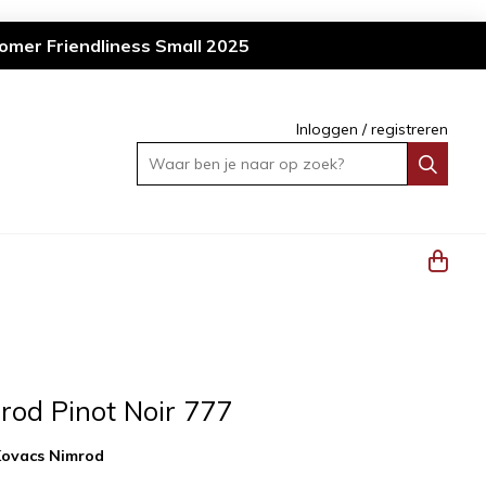
omer Friendliness Small 2025
Inloggen
/
registreren
Waar ben je naar op zoek?
rod Pinot Noir 777
Kovacs Nimrod