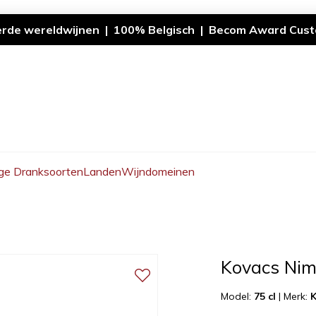
erde wereldwijnen | 100% Belgisch | Becom Award Cust
ge Dranksoorten
Landen
Wijndomeinen
Kovacs Nim
Model:
75 cl
|
Merk: