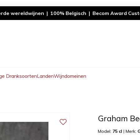
erde wereldwijnen | 100% Belgisch | Becom Award Cust
ge Dranksoorten
Landen
Wijndomeinen
Graham Bec
Model:
75 cl
|
Merk: