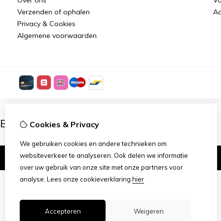
Verzenden of ophalen
Aa
Privacy & Cookies
Algemene voorwaarden
Ben je 18 of ouder?
Cookies & Privacy
We gebruiken cookies en andere technieken om
websiteverkeer te analyseren. Ook delen we informatie
Ik ben 18+
over uw gebruik van onze site met onze partners voor
analyse.
Lees onze cookieverklaring
hier
Accepteren
Weigeren