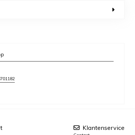
op
8701182
t
Klantenservice
Contact