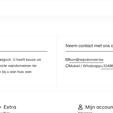
Neem contact met ons 
lgisch. U heeft keuze uit
tom@wijndomein.be
iste wijndomeinen ter
+3248
Mobiel / Whatsapp
n bij u aan huis aan
Extra
Mijn accoun
ucher
Inloggen