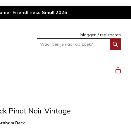
omer Friendliness Small 2025
Inloggen
/
registreren
Waar ben je naar op zoek?
k Pinot Noir Vintage
Graham Beck