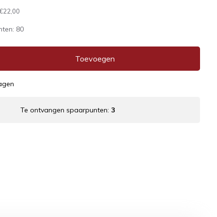
€22,00
nten:
80
Toevoegen
dagen
Te ontvangen spaarpunten:
3