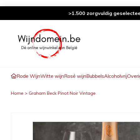
>1.500 zorgvuldig geselecte
Rode Wijn
Witte wijn
Rosé wijn
Bubbels
Alcoholvrij
Overi
Home
>
Graham Beck Pinot Noir Vintage