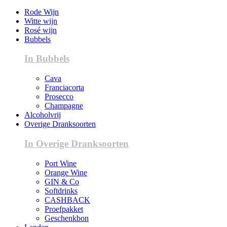
Rode Wijn
Witte wijn
Rosé wijn
Bubbels
In Bubbels
Cava
Franciacorta
Prosecco
Champagne
Alcoholvrij
Overige Dranksoorten
In Overige Dranksoorten
Port Wine
Orange Wine
GIN & Co
Softdrinks
CASHBACK
Proefpakket
Geschenkbon