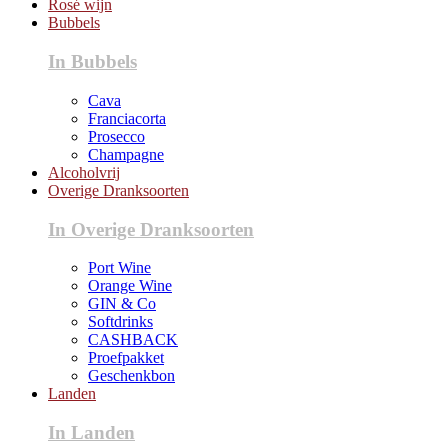
Rosé wijn
Bubbels
In Bubbels
Cava
Franciacorta
Prosecco
Champagne
Alcoholvrij
Overige Dranksoorten
In Overige Dranksoorten
Port Wine
Orange Wine
GIN & Co
Softdrinks
CASHBACK
Proefpakket
Geschenkbon
Landen
In Landen