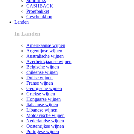
Softdrinks
CASHBACK
Proefpakket
Geschenkbon
Landen
In Landen
Amerikaanse wijnen
Argentijnse wijnen
Australische wijnen
Azerbeidzjaanse wijnen
Belgische wijnen
chileense wijnen
Duitse wijnen
Franse wijnen
Georgische wijnen
Griekse wijnen
Hongaarse wijnen
Italiaanse wijnen
Libanese wijnen
Moldavische wijnen
Nederlandse wijnen
Oostenrijkse wijnen
Portugese wijnen