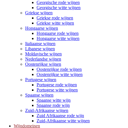
Georgische rode wijnen
Georgische witte wijnen
Griekse wijnen
Griekse rode wijnen
Griekse witte wijnen
Hongaarse wijnen
Hongaarse rode wijnen
Hongaarse witte wijnen
Italiaanse wijnen
Libanese wijnen
Moldavische wijnen
Nederlandse wijnen
Oostenrijkse wijnen
Oostenrijkse rode wijnen
Oostenrijkse witte wijnen
Portugese wijnen
Portugese rode wijnen
Portugese witte wijnen
Spaanse wijnen
Spaanse witte wijn
Spaanse rode wijn
Zuid-Afrikaanse wijnen
Zuid Afrikaanse rode wijn
Zuid-Afrikaanse witte wijnen
Wijndomeinen