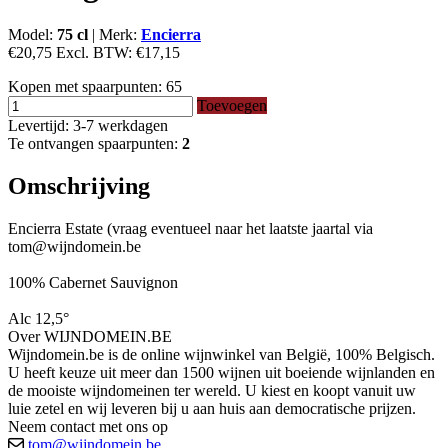
Model:
75 cl
|
Merk:
Encierra
€20,75
Excl. BTW:
€17,15
Kopen met spaarpunten:
65
Toevoegen
Levertijd: 3-7 werkdagen
Te ontvangen spaarpunten:
2
Omschrijving
Encierra Estate (vraag eventueel naar het laatste jaartal via
tom@wijndomein.be
100% Cabernet Sauvignon
Alc 12,5°
Over WIJNDOMEIN.BE
Wijndomein.be is de online wijnwinkel van België, 100% Belgisch.
U heeft keuze uit meer dan 1500 wijnen uit boeiende wijnlanden en
de mooiste wijndomeinen ter wereld. U kiest en koopt vanuit uw
luie zetel en wij leveren bij u aan huis aan democratische prijzen.
Neem contact met ons op
tom@wijndomein.be