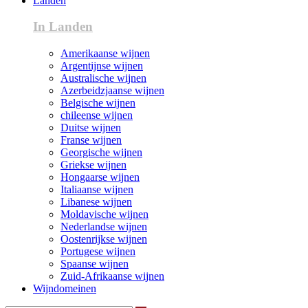
Landen
In Landen
Amerikaanse wijnen
Argentijnse wijnen
Australische wijnen
Azerbeidzjaanse wijnen
Belgische wijnen
chileense wijnen
Duitse wijnen
Franse wijnen
Georgische wijnen
Griekse wijnen
Hongaarse wijnen
Italiaanse wijnen
Libanese wijnen
Moldavische wijnen
Nederlandse wijnen
Oostenrijkse wijnen
Portugese wijnen
Spaanse wijnen
Zuid-Afrikaanse wijnen
Wijndomeinen