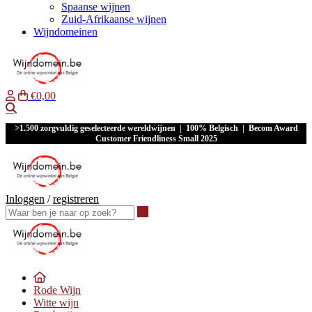
Spaanse wijnen
Zuid-Afrikaanse wijnen
Wijndomeinen
€0,00
Waar ben je naar op zoek?
>1.500 zorgvuldig geselecteerde wereldwijnen | 100% Belgisch | Becom Award
Customer Friendliness Small 2025
Inloggen
/
registreren
Waar ben je naar op zoek?
Rode Wijn
Witte wijn