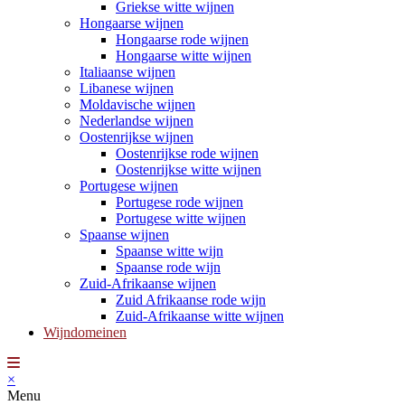
Griekse witte wijnen
Hongaarse wijnen
Hongaarse rode wijnen
Hongaarse witte wijnen
Italiaanse wijnen
Libanese wijnen
Moldavische wijnen
Nederlandse wijnen
Oostenrijkse wijnen
Oostenrijkse rode wijnen
Oostenrijkse witte wijnen
Portugese wijnen
Portugese rode wijnen
Portugese witte wijnen
Spaanse wijnen
Spaanse witte wijn
Spaanse rode wijn
Zuid-Afrikaanse wijnen
Zuid Afrikaanse rode wijn
Zuid-Afrikaanse witte wijnen
Wijndomeinen
×
Menu