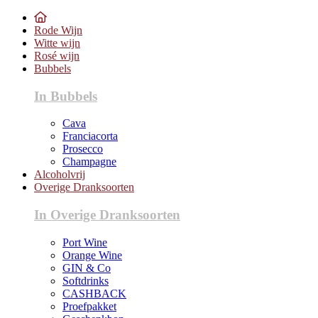
Rode Wijn
Witte wijn
Rosé wijn
Bubbels
In Bubbels
Cava
Franciacorta
Prosecco
Champagne
Alcoholvrij
Overige Dranksoorten
In Overige Dranksoorten
Port Wine
Orange Wine
GIN & Co
Softdrinks
CASHBACK
Proefpakket