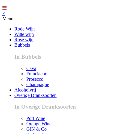
×
Menu
Rode Wijn
Witte wijn
Rosé wijn
Bubbels
In Bubbels
Cava
Franciacorta
Prosecco
Champagne
Alcoholvrij
Overige Dranksoorten
In Overige Dranksoorten
Port Wine
Orange Wine
GIN & Co