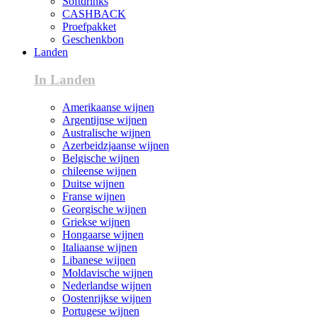
Softdrinks
CASHBACK
Proefpakket
Geschenkbon
Landen
In Landen
Amerikaanse wijnen
Argentijnse wijnen
Australische wijnen
Azerbeidzjaanse wijnen
Belgische wijnen
chileense wijnen
Duitse wijnen
Franse wijnen
Georgische wijnen
Griekse wijnen
Hongaarse wijnen
Italiaanse wijnen
Libanese wijnen
Moldavische wijnen
Nederlandse wijnen
Oostenrijkse wijnen
Portugese wijnen