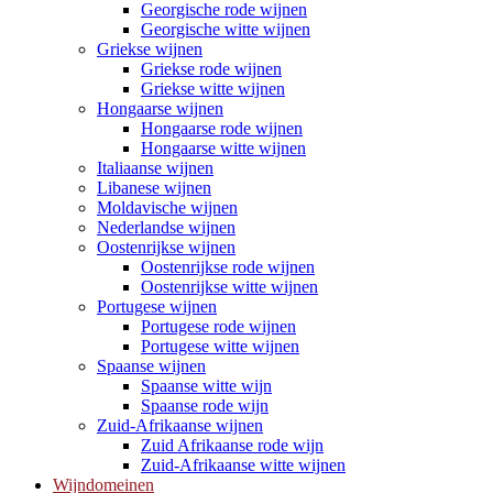
Georgische rode wijnen
Georgische witte wijnen
Griekse wijnen
Griekse rode wijnen
Griekse witte wijnen
Hongaarse wijnen
Hongaarse rode wijnen
Hongaarse witte wijnen
Italiaanse wijnen
Libanese wijnen
Moldavische wijnen
Nederlandse wijnen
Oostenrijkse wijnen
Oostenrijkse rode wijnen
Oostenrijkse witte wijnen
Portugese wijnen
Portugese rode wijnen
Portugese witte wijnen
Spaanse wijnen
Spaanse witte wijn
Spaanse rode wijn
Zuid-Afrikaanse wijnen
Zuid Afrikaanse rode wijn
Zuid-Afrikaanse witte wijnen
Wijndomeinen