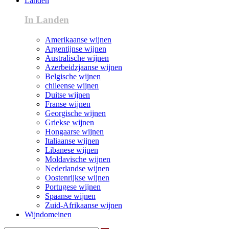
Landen
In Landen
Amerikaanse wijnen
Argentijnse wijnen
Australische wijnen
Azerbeidzjaanse wijnen
Belgische wijnen
chileense wijnen
Duitse wijnen
Franse wijnen
Georgische wijnen
Griekse wijnen
Hongaarse wijnen
Italiaanse wijnen
Libanese wijnen
Moldavische wijnen
Nederlandse wijnen
Oostenrijkse wijnen
Portugese wijnen
Spaanse wijnen
Zuid-Afrikaanse wijnen
Wijndomeinen