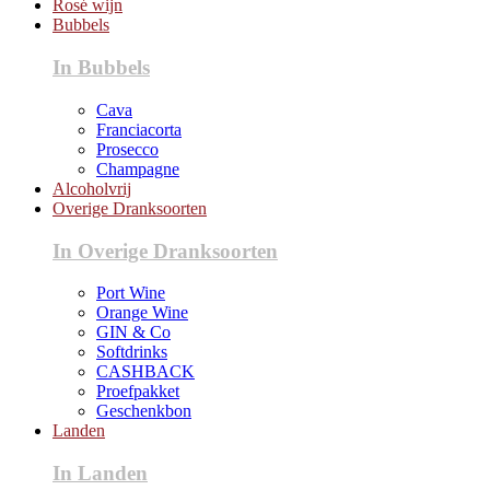
Rosé wijn
Bubbels
In Bubbels
Cava
Franciacorta
Prosecco
Champagne
Alcoholvrij
Overige Dranksoorten
In Overige Dranksoorten
Port Wine
Orange Wine
GIN & Co
Softdrinks
CASHBACK
Proefpakket
Geschenkbon
Landen
In Landen