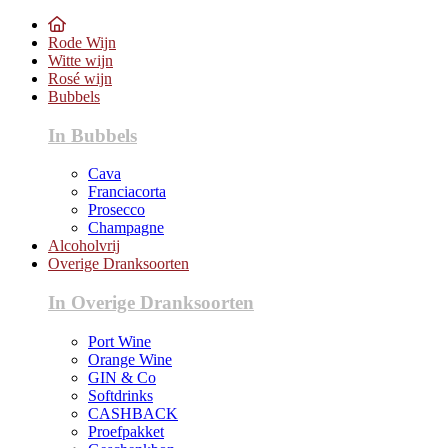
Rode Wijn
Witte wijn
Rosé wijn
Bubbels
In Bubbels
Cava
Franciacorta
Prosecco
Champagne
Alcoholvrij
Overige Dranksoorten
In Overige Dranksoorten
Port Wine
Orange Wine
GIN & Co
Softdrinks
CASHBACK
Proefpakket