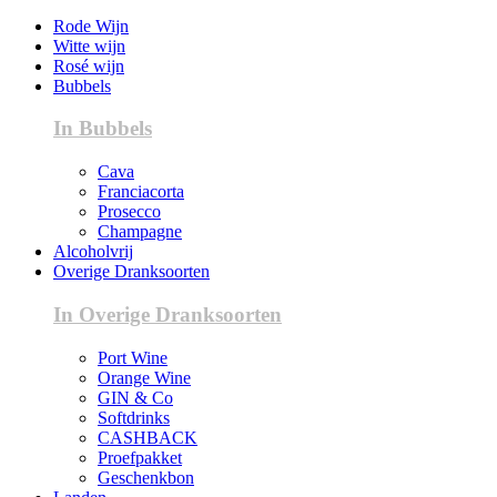
Rode Wijn
Witte wijn
Rosé wijn
Bubbels
In Bubbels
Cava
Franciacorta
Prosecco
Champagne
Alcoholvrij
Overige Dranksoorten
In Overige Dranksoorten
Port Wine
Orange Wine
GIN & Co
Softdrinks
CASHBACK
Proefpakket
Geschenkbon