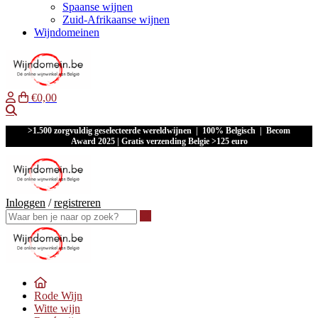
Spaanse wijnen
Zuid-Afrikaanse wijnen
Wijndomeinen
€0,00
Waar ben je naar op zoek?
>1.500 zorgvuldig geselecteerde wereldwijnen | 100% Belgisch | Becom
Award 2025 | Gratis verzending Belgie >125 euro
Inloggen
/
registreren
Waar ben je naar op zoek?
Rode Wijn
Witte wijn