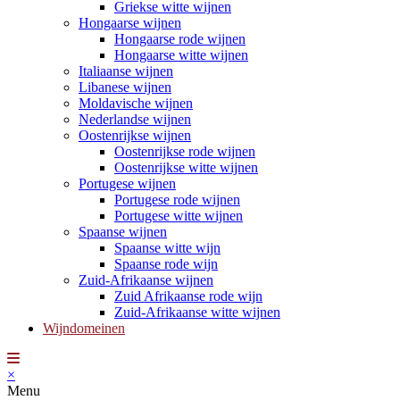
Griekse witte wijnen
Hongaarse wijnen
Hongaarse rode wijnen
Hongaarse witte wijnen
Italiaanse wijnen
Libanese wijnen
Moldavische wijnen
Nederlandse wijnen
Oostenrijkse wijnen
Oostenrijkse rode wijnen
Oostenrijkse witte wijnen
Portugese wijnen
Portugese rode wijnen
Portugese witte wijnen
Spaanse wijnen
Spaanse witte wijn
Spaanse rode wijn
Zuid-Afrikaanse wijnen
Zuid Afrikaanse rode wijn
Zuid-Afrikaanse witte wijnen
Wijndomeinen
×
Menu