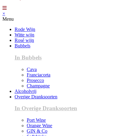
×
Menu
Rode Wijn
Witte wijn
Rosé wijn
Bubbels
In Bubbels
Cava
Franciacorta
Prosecco
Champagne
Alcoholvrij
Overige Dranksoorten
In Overige Dranksoorten
Port Wine
Orange Wine
GIN & Co