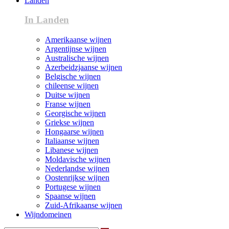
Landen
In Landen
Amerikaanse wijnen
Argentijnse wijnen
Australische wijnen
Azerbeidzjaanse wijnen
Belgische wijnen
chileense wijnen
Duitse wijnen
Franse wijnen
Georgische wijnen
Griekse wijnen
Hongaarse wijnen
Italiaanse wijnen
Libanese wijnen
Moldavische wijnen
Nederlandse wijnen
Oostenrijkse wijnen
Portugese wijnen
Spaanse wijnen
Zuid-Afrikaanse wijnen
Wijndomeinen