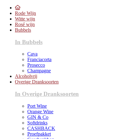
Rode Wijn
Witte wijn
Rosé wijn
Bubbels
In Bubbels
Cava
Franciacorta
Prosecco
Champagne
Alcoholvrij
Overige Dranksoorten
In Overige Dranksoorten
Port Wine
Orange Wine
GIN & Co
Softdrinks
CASHBACK
Proefpakket