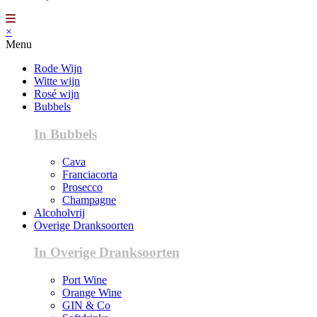
×
Menu
Rode Wijn
Witte wijn
Rosé wijn
Bubbels
In Bubbels
Cava
Franciacorta
Prosecco
Champagne
Alcoholvrij
Overige Dranksoorten
In Overige Dranksoorten
Port Wine
Orange Wine
GIN & Co