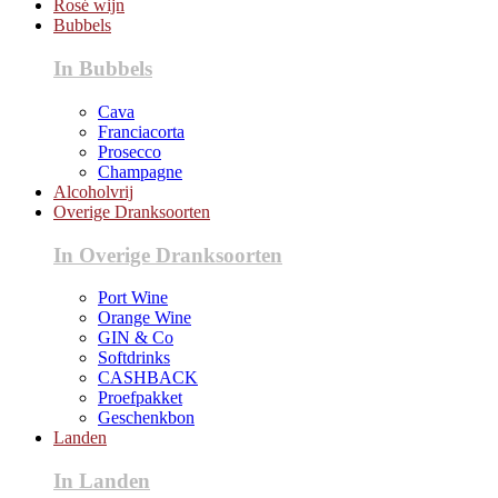
Rosé wijn
Bubbels
In Bubbels
Cava
Franciacorta
Prosecco
Champagne
Alcoholvrij
Overige Dranksoorten
In Overige Dranksoorten
Port Wine
Orange Wine
GIN & Co
Softdrinks
CASHBACK
Proefpakket
Geschenkbon
Landen
In Landen