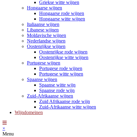
Griekse witte wijnen
Hongaarse wijnen
Hongaarse rode wijnen
Hongaarse witte wijnen
Italiaanse wijnen
Libanese wijnen
Moldavische wijnen
Nederlandse wijnen
Oostenrijkse wijnen
Oostenrijkse rode wijnen
Oostenrijkse witte wijnen
Portugese wijnen
Portugese rode wijnen
Portugese witte wijnen
Spaanse wijnen
Spaanse witte wijn
Spaanse rode wijn
Zuid-Afrikaanse wijnen
Zuid Afrikaanse rode wijn
Zuid-Afrikaanse witte wijnen
Wijndomeinen
×
Menu