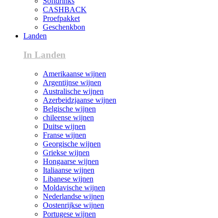
Softdrinks
CASHBACK
Proefpakket
Geschenkbon
Landen
In Landen
Amerikaanse wijnen
Argentijnse wijnen
Australische wijnen
Azerbeidzjaanse wijnen
Belgische wijnen
chileense wijnen
Duitse wijnen
Franse wijnen
Georgische wijnen
Griekse wijnen
Hongaarse wijnen
Italiaanse wijnen
Libanese wijnen
Moldavische wijnen
Nederlandse wijnen
Oostenrijkse wijnen
Portugese wijnen