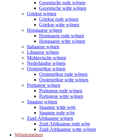
Georgische rode wijnen
Georgische witte wijnen
Griekse wijnen
Griekse rode wijnen
Griekse witte wijnen
Hongaarse wijnen
Hongaarse rode wijnen
Hongaarse witte wijnen
Italiaanse wijnen
Libanese wijnen
Moldavische wijnen
Nederlandse wijnen
Oostenrijkse wijnen
Oostenrijkse rode wijnen
Oostenrijkse witte wijnen
Portugese wijnen
Portugese rode wijnen
Portugese witte wijnen
Spaanse wijnen
Spaanse witte wijn
Spaanse rode wijn
Zuid-Afrikaanse wijnen
Zuid Afrikaanse rode wijn
Zuid-Afrikaanse witte wijnen
Wijndomeinen