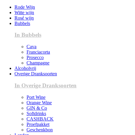
Rode Wijn
Witte wijn
Rosé wijn
Bubbels
In Bubbels
Cava
Franciacorta
Prosecco
Champagne
Alcoholvrij
Overige Dranksoorten
In Overige Dranksoorten
Port Wine
Orange Wine
GIN & Co
Softdrinks
CASHBACK
Proefpakket
Geschenkbon