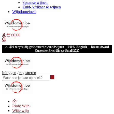
Spaanse wijnen
Zuid-Afrikaanse wijnen
Wijndomeinen
€0,00
Waar ben je naar op zoek?
>1.500 zorgvuldig geselecteerde wereldwijnen | 100% Belgisch | Becom Award
Customer Friendliness Small 2025
Inloggen
/
registreren
Waar ben je naar op zoek?
Rode Wijn
Witte wijn