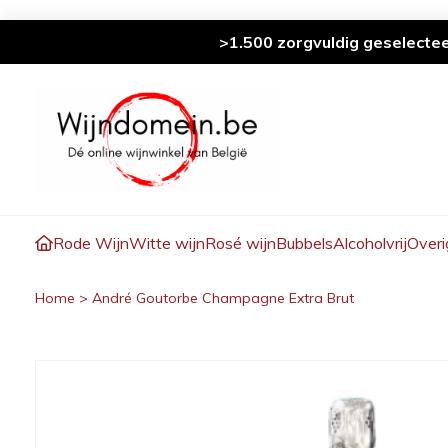
>1.500 zorgvuldig geselecte
Rode Wijn
Witte wijn
Rosé wijn
Bubbels
Alcoholvrij
Overi
Home
>
André Goutorbe Champagne Extra Brut