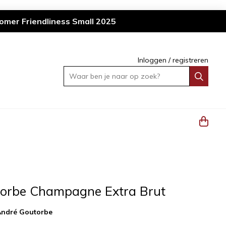
omer Friendliness Small 2025
Inloggen
/
registreren
Waar ben je naar op zoek?
orbe Champagne Extra Brut
André Goutorbe