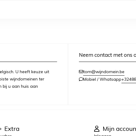
Neem contact met ons 
lgisch. U heeft keuze uit
tom@wijndomein.be
iste wijndomeinen ter
+3248
Mobiel / Whatsapp
n bij u aan huis aan
Extra
Mijn accoun
ucher
Inloggen