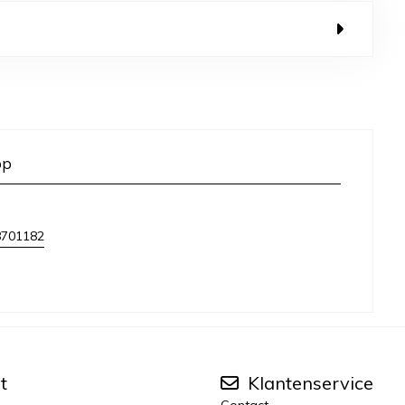
op
8701182
t
Klantenservice
Contact