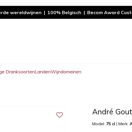
erde wereldwijnen | 100% Belgisch | Becom Award Cust
ge Dranksoorten
Landen
Wijndomeinen
André Gout
Model:
75 cl
|
Merk: