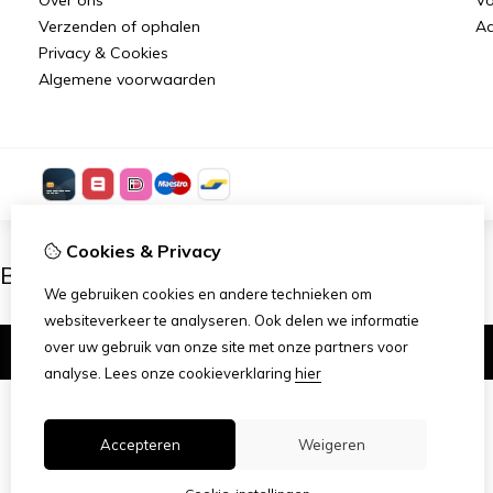
Verzenden of ophalen
Aa
Privacy & Cookies
Algemene voorwaarden
Cookies & Privacy
Ben je 18 of ouder?
We gebruiken cookies en andere technieken om
websiteverkeer te analyseren. Ook delen we informatie
over uw gebruik van onze site met onze partners voor
Ik ben 18+
analyse.
Lees onze cookieverklaring
hier
Accepteren
Weigeren