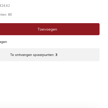
€24,62
nten:
80
Toevoegen
dagen
Te ontvangen spaarpunten:
3