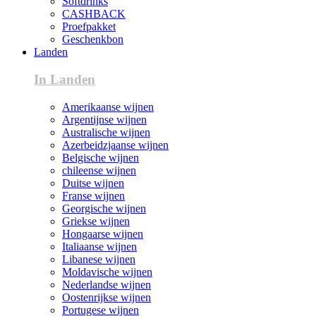
Softdrinks
CASHBACK
Proefpakket
Geschenkbon
Landen
In Landen
Amerikaanse wijnen
Argentijnse wijnen
Australische wijnen
Azerbeidzjaanse wijnen
Belgische wijnen
chileense wijnen
Duitse wijnen
Franse wijnen
Georgische wijnen
Griekse wijnen
Hongaarse wijnen
Italiaanse wijnen
Libanese wijnen
Moldavische wijnen
Nederlandse wijnen
Oostenrijkse wijnen
Portugese wijnen