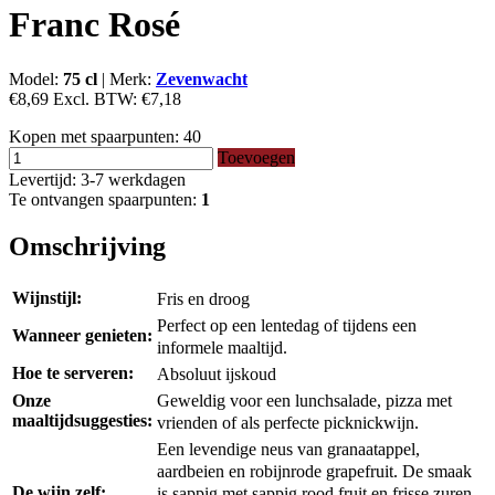
Franc Rosé
Model:
75 cl
|
Merk:
Zevenwacht
€8,69
Excl. BTW:
€7,18
Kopen met spaarpunten:
40
Toevoegen
Levertijd: 3-7 werkdagen
Te ontvangen spaarpunten:
1
Omschrijving
Wijnstijl:
Fris en droog
Perfect op een lentedag of tijdens een
Wanneer genieten:
informele maaltijd.
Hoe te serveren:
Absoluut ijskoud
Geweldig voor een lunchsalade, pizza met
Onze
maaltijdsuggesties:
vrienden of als perfecte picknickwijn.
Een levendige neus van granaatappel,
aardbeien en robijnrode grapefruit.
De smaak
De wijn zelf:
is sappig met sappig rood fruit en frisse zuren.