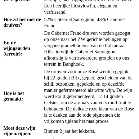
Een heerlijke lifestylewijn, elegant en
verfrissend.
52% Cabernet Sauvignon, 48% Cabernet
Hoe zit het met de
druiven?
Franc
De Cabernet Franc-druiven worden geoogst
op onze naar het ZW gerichte hellingen op
En de
vergane granietbodems van de Polkadraai
wijngaarden
Hills, terwijl de Cabernet Sauvignon
(terroir):
afkomstig is van zwaardere gronden op ons
terrein in Banghoek.
De druiven voor onze Rosé werden geplukt
bij 22 graden Brix, geplet, gescheiden van de
schil, bezonken, gepekeld en op dezelfde
manier gefermenteerd als witte wijn.
De wijn
Hoe is het
werd koud gefermenteerd, 12-14 graden
gemaakt:
Celsius, om de aroma's van vers rood fruit te
behouden.
De delicate roze kleur van de Rosé
is te danken aan de rode pigmenten die
vrijkomen tijdens het maalproces.
Moet deze wijn
Binnen 2 jaar het lekkerst.
rijpen/rijpen: