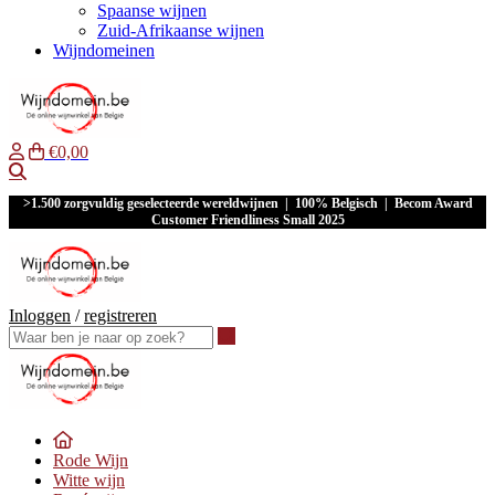
Spaanse wijnen
Zuid-Afrikaanse wijnen
Wijndomeinen
€0,00
Waar ben je naar op zoek?
>1.500 zorgvuldig geselecteerde wereldwijnen | 100% Belgisch | Becom Award
Customer Friendliness Small 2025
Inloggen
/
registreren
Waar ben je naar op zoek?
Rode Wijn
Witte wijn