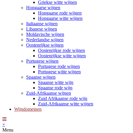
Griekse witte wijnen
Hongaarse wijnen
Hongaarse rode wijnen
Hongaarse witte wijnen
Italiaanse wijnen
Libanese wijnen
Moldavische wijnen
Nederlandse wijnen
Oostenrijkse wijnen
Oostenrijkse rode wijnen
Oostenrijkse witte wijnen
Portugese wijnen
Portugese rode wijnen
Portugese witte wijnen
Spaanse wijnen
Spaanse witte wijn
Spaanse rode wijn
Zuid-Afrikaanse wijnen
Zuid Afrikaanse rode wijn
Zuid-Afrikaanse witte wijnen
Wijndomeinen
×
Menu