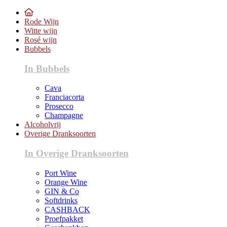
Rode Wijn
Witte wijn
Rosé wijn
Bubbels
In Bubbels
Cava
Franciacorta
Prosecco
Champagne
Alcoholvrij
Overige Dranksoorten
In Overige Dranksoorten
Port Wine
Orange Wine
GIN & Co
Softdrinks
CASHBACK
Proefpakket