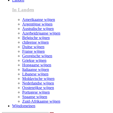
Landen
In Landen
Amerikaanse wijnen
Argentijnse wijnen
Australische wijnen
Azerbeidzjaanse wijnen
Belgische wijnen
chileense wijnen
Duitse wijnen
Franse wijnen
Georgische wijnen
Griekse wijnen
Hongaarse wijnen
Italiaanse wijnen
Libanese wijnen
Moldavische wijnen
Nederlandse wijnen
Oostenrijkse wijnen
Portugese wijnen
Spaanse wijnen
Zuid-Afrikaanse wijnen
Wijndomeinen