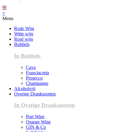
×
Menu
Rode Wijn
Witte wijn
Rosé wijn
Bubbels
In Bubbels
Cava
Franciacorta
Prosecco
Champagne
Alcoholvrij
Overige Dranksoorten
In Overige Dranksoorten
Port Wine
Orange Wine
GIN & Co