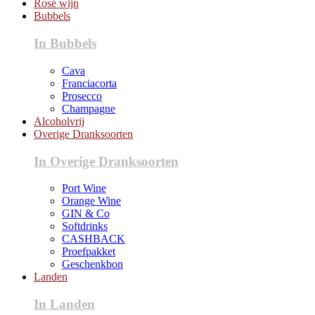
Rosé wijn
Bubbels
In Bubbels
Cava
Franciacorta
Prosecco
Champagne
Alcoholvrij
Overige Dranksoorten
In Overige Dranksoorten
Port Wine
Orange Wine
GIN & Co
Softdrinks
CASHBACK
Proefpakket
Geschenkbon
Landen
In Landen