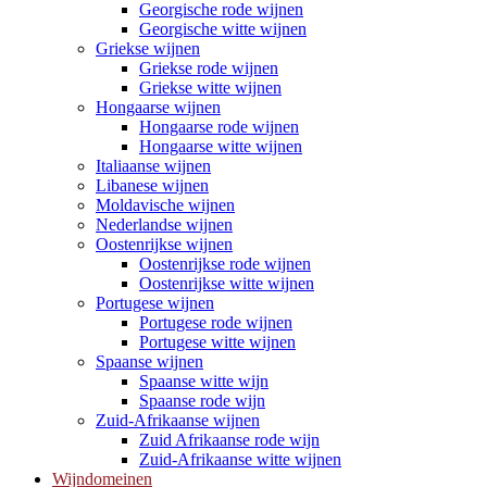
Georgische rode wijnen
Georgische witte wijnen
Griekse wijnen
Griekse rode wijnen
Griekse witte wijnen
Hongaarse wijnen
Hongaarse rode wijnen
Hongaarse witte wijnen
Italiaanse wijnen
Libanese wijnen
Moldavische wijnen
Nederlandse wijnen
Oostenrijkse wijnen
Oostenrijkse rode wijnen
Oostenrijkse witte wijnen
Portugese wijnen
Portugese rode wijnen
Portugese witte wijnen
Spaanse wijnen
Spaanse witte wijn
Spaanse rode wijn
Zuid-Afrikaanse wijnen
Zuid Afrikaanse rode wijn
Zuid-Afrikaanse witte wijnen
Wijndomeinen