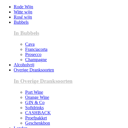
Rode Wijn
Witte wijn
Rosé wijn
Bubbels
In Bubbels
Cava
Franciacorta
Prosecco
Champagne
Alcoholvrij
Overige Dranksoorten
In Overige Dranksoorten
Port Wine
Orange Wine
GIN & Co
Softdrinks
CASHBACK
Proefpakket
Geschenkbon