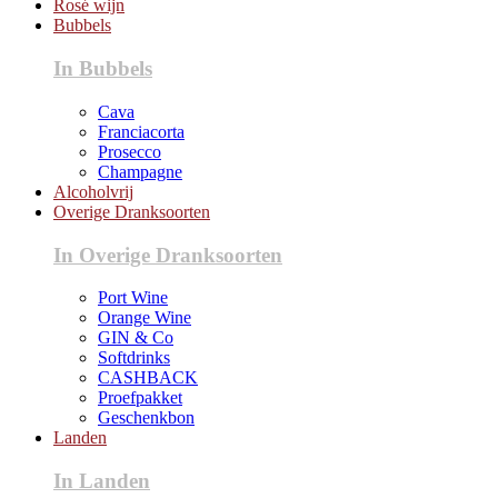
Rosé wijn
Bubbels
In Bubbels
Cava
Franciacorta
Prosecco
Champagne
Alcoholvrij
Overige Dranksoorten
In Overige Dranksoorten
Port Wine
Orange Wine
GIN & Co
Softdrinks
CASHBACK
Proefpakket
Geschenkbon
Landen
In Landen