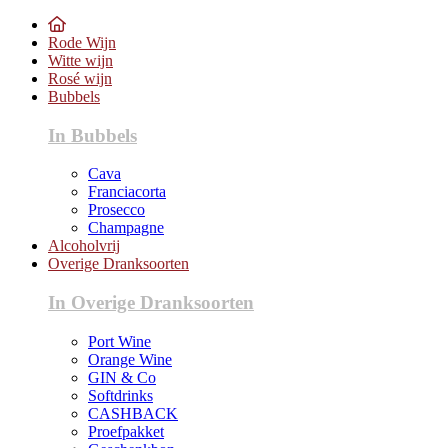
Rode Wijn
Witte wijn
Rosé wijn
Bubbels
In Bubbels
Cava
Franciacorta
Prosecco
Champagne
Alcoholvrij
Overige Dranksoorten
In Overige Dranksoorten
Port Wine
Orange Wine
GIN & Co
Softdrinks
CASHBACK
Proefpakket