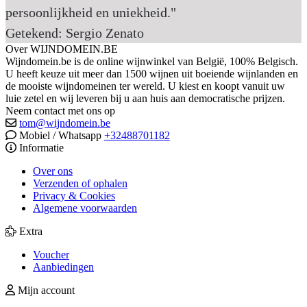
persoonlijkheid en uniekheid."
Getekend: Sergio Zenato
Over WIJNDOMEIN.BE
Wijndomein.be is de online wijnwinkel van België, 100% Belgisch.
U heeft keuze uit meer dan 1500 wijnen uit boeiende wijnlanden en
de mooiste wijndomeinen ter wereld. U kiest en koopt vanuit uw
luie zetel en wij leveren bij u aan huis aan democratische prijzen.
Neem contact met ons op
tom@wijndomein.be
Mobiel / Whatsapp
+32488701182
Informatie
Over ons
Verzenden of ophalen
Privacy & Cookies
Algemene voorwaarden
Extra
Voucher
Aanbiedingen
Mijn account