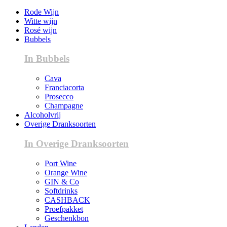
Rode Wijn
Witte wijn
Rosé wijn
Bubbels
In Bubbels
Cava
Franciacorta
Prosecco
Champagne
Alcoholvrij
Overige Dranksoorten
In Overige Dranksoorten
Port Wine
Orange Wine
GIN & Co
Softdrinks
CASHBACK
Proefpakket
Geschenkbon