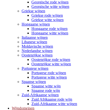
Georgische rode wijnen
Georgische witte wijnen
Griekse wijnen
Griekse rode wijnen
Griekse witte wijnen
Hongaarse wijnen
Hongaarse rode wijnen
Hongaarse witte wijnen
Italiaanse wijnen
Libanese wijnen
Moldavische wijnen
Nederlandse wijnen
Oostenrijkse wijnen
Oostenrijkse rode wijnen
Oostenrijkse witte wijnen
Portugese wijnen
Portugese rode wijnen
Portugese witte wijnen
Spaanse wijnen
Spaanse witte wijn
Spaanse rode wijn
Zuid-Afrikaanse wijnen
Zuid Afrikaanse rode wijn
Zuid-Afrikaanse witte wijnen
Wijndomeinen