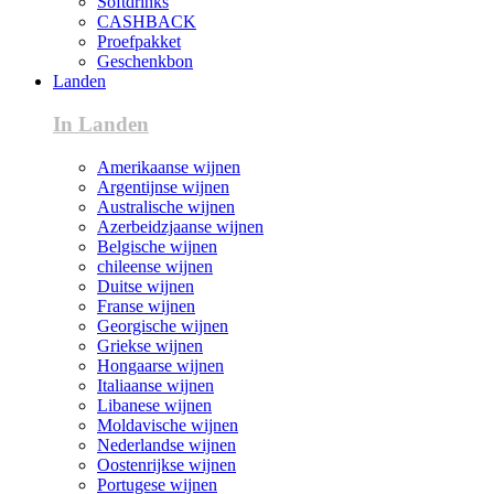
Softdrinks
CASHBACK
Proefpakket
Geschenkbon
Landen
In Landen
Amerikaanse wijnen
Argentijnse wijnen
Australische wijnen
Azerbeidzjaanse wijnen
Belgische wijnen
chileense wijnen
Duitse wijnen
Franse wijnen
Georgische wijnen
Griekse wijnen
Hongaarse wijnen
Italiaanse wijnen
Libanese wijnen
Moldavische wijnen
Nederlandse wijnen
Oostenrijkse wijnen
Portugese wijnen