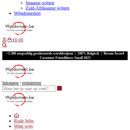
Spaanse wijnen
Zuid-Afrikaanse wijnen
Wijndomeinen
€0,00
Waar ben je naar op zoek?
>1.500 zorgvuldig geselecteerde wereldwijnen | 100% Belgisch | Becom Award
Customer Friendliness Small 2025
Inloggen
/
registreren
Waar ben je naar op zoek?
Rode Wijn
Witte wijn