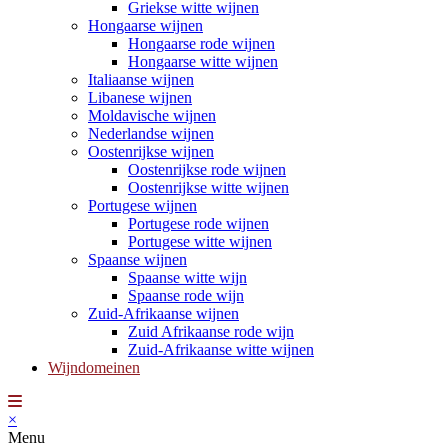
Griekse witte wijnen
Hongaarse wijnen
Hongaarse rode wijnen
Hongaarse witte wijnen
Italiaanse wijnen
Libanese wijnen
Moldavische wijnen
Nederlandse wijnen
Oostenrijkse wijnen
Oostenrijkse rode wijnen
Oostenrijkse witte wijnen
Portugese wijnen
Portugese rode wijnen
Portugese witte wijnen
Spaanse wijnen
Spaanse witte wijn
Spaanse rode wijn
Zuid-Afrikaanse wijnen
Zuid Afrikaanse rode wijn
Zuid-Afrikaanse witte wijnen
Wijndomeinen
×
Menu