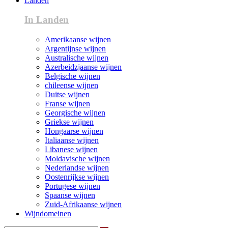
Landen
In Landen
Amerikaanse wijnen
Argentijnse wijnen
Australische wijnen
Azerbeidzjaanse wijnen
Belgische wijnen
chileense wijnen
Duitse wijnen
Franse wijnen
Georgische wijnen
Griekse wijnen
Hongaarse wijnen
Italiaanse wijnen
Libanese wijnen
Moldavische wijnen
Nederlandse wijnen
Oostenrijkse wijnen
Portugese wijnen
Spaanse wijnen
Zuid-Afrikaanse wijnen
Wijndomeinen