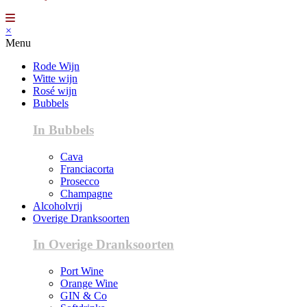
×
Menu
Rode Wijn
Witte wijn
Rosé wijn
Bubbels
In Bubbels
Cava
Franciacorta
Prosecco
Champagne
Alcoholvrij
Overige Dranksoorten
In Overige Dranksoorten
Port Wine
Orange Wine
GIN & Co