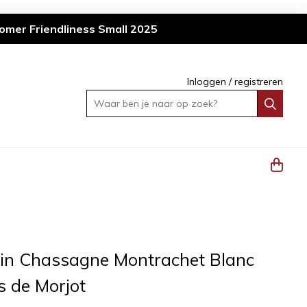
omer Friendliness Small 2025
Inloggen
/
registreren
Waar ben je naar op zoek?
din Chassagne Montrachet Blanc
 de Morjot