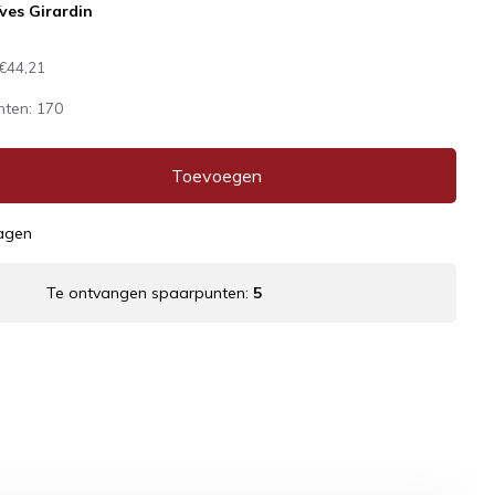
ves Girardin
€44,21
nten:
170
Toevoegen
dagen
Te ontvangen spaarpunten:
5