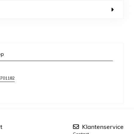
op
8701182
t
Klantenservice
Contact