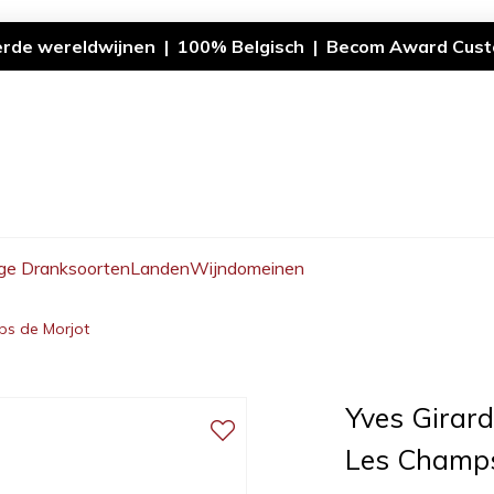
erde wereldwijnen | 100% Belgisch | Becom Award Cust
ge Dranksoorten
Landen
Wijndomeinen
ps de Morjot
Yves Girar
Les Champs