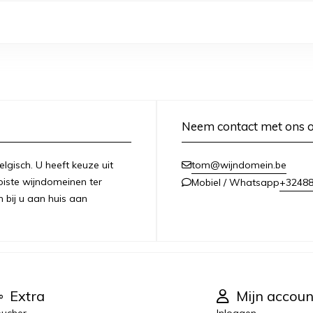
Neem contact met ons 
lgisch. U heeft keuze uit
tom@wijndomein.be
iste wijndomeinen ter
+3248
Mobiel / Whatsapp
n bij u aan huis aan
Extra
Mijn accoun
ucher
Inloggen