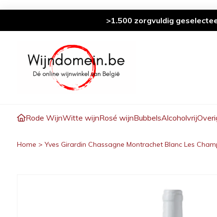
>1.500 zorgvuldig geselecte
Rode Wijn
Witte wijn
Rosé wijn
Bubbels
Alcoholvrij
Overi
Home
>
Yves Girardin Chassagne Montrachet Blanc Les Cham