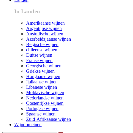
Landen
In Landen
Amerikaanse wijnen
Argentijnse wijnen
Australische wijnen
Azerbeidzjaanse wijnen
Belgische wijnen
chileense wijnen
Duitse wijnen
Franse wijnen
Georgische wijnen
Griekse wijnen
Hongaarse wijnen
Italiaanse wijnen
Libanese wijnen
Moldavische wijnen
Nederlandse wijnen
Oostenrijkse wijnen
Portugese wijnen
Spaanse wijnen
Zuid-Afrikaanse wijnen
Wijndomeinen