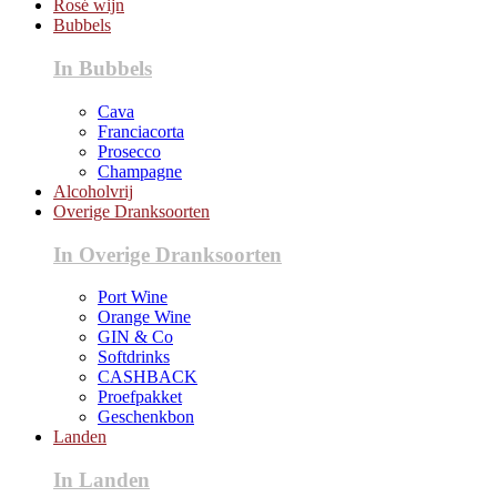
Rosé wijn
Bubbels
In Bubbels
Cava
Franciacorta
Prosecco
Champagne
Alcoholvrij
Overige Dranksoorten
In Overige Dranksoorten
Port Wine
Orange Wine
GIN & Co
Softdrinks
CASHBACK
Proefpakket
Geschenkbon
Landen
In Landen