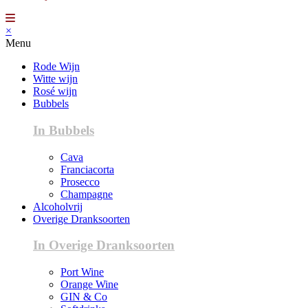
×
Menu
Rode Wijn
Witte wijn
Rosé wijn
Bubbels
In Bubbels
Cava
Franciacorta
Prosecco
Champagne
Alcoholvrij
Overige Dranksoorten
In Overige Dranksoorten
Port Wine
Orange Wine
GIN & Co