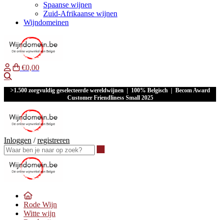
Spaanse wijnen
Zuid-Afrikaanse wijnen
Wijndomeinen
€0,00
Waar ben je naar op zoek?
>1.500 zorgvuldig geselecteerde wereldwijnen | 100% Belgisch | Becom Award
Customer Friendliness Small 2025
Inloggen
/
registreren
Waar ben je naar op zoek?
Rode Wijn
Witte wijn