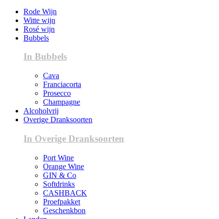
Rode Wijn
Witte wijn
Rosé wijn
Bubbels
In Bubbels
Cava
Franciacorta
Prosecco
Champagne
Alcoholvrij
Overige Dranksoorten
In Overige Dranksoorten
Port Wine
Orange Wine
GIN & Co
Softdrinks
CASHBACK
Proefpakket
Geschenkbon