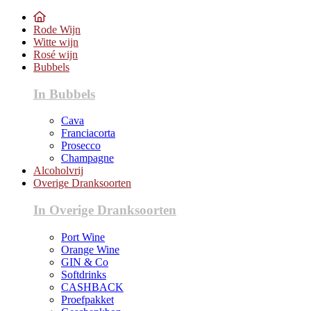
Rode Wijn
Witte wijn
Rosé wijn
Bubbels
In Bubbels
Cava
Franciacorta
Prosecco
Champagne
Alcoholvrij
Overige Dranksoorten
In Overige Dranksoorten
Port Wine
Orange Wine
GIN & Co
Softdrinks
CASHBACK
Proefpakket