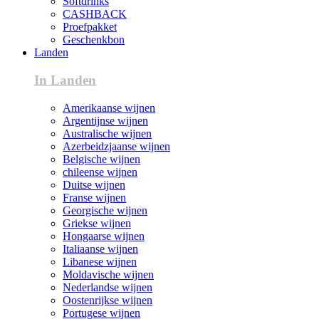
Softdrinks
CASHBACK
Proefpakket
Geschenkbon
Landen
In Landen
Amerikaanse wijnen
Argentijnse wijnen
Australische wijnen
Azerbeidzjaanse wijnen
Belgische wijnen
chileense wijnen
Duitse wijnen
Franse wijnen
Georgische wijnen
Griekse wijnen
Hongaarse wijnen
Italiaanse wijnen
Libanese wijnen
Moldavische wijnen
Nederlandse wijnen
Oostenrijkse wijnen
Portugese wijnen