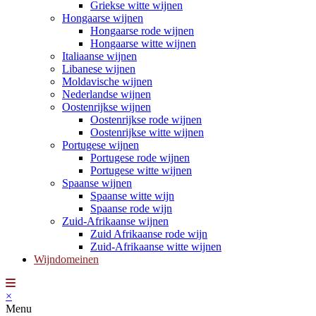
Griekse witte wijnen
Hongaarse wijnen
Hongaarse rode wijnen
Hongaarse witte wijnen
Italiaanse wijnen
Libanese wijnen
Moldavische wijnen
Nederlandse wijnen
Oostenrijkse wijnen
Oostenrijkse rode wijnen
Oostenrijkse witte wijnen
Portugese wijnen
Portugese rode wijnen
Portugese witte wijnen
Spaanse wijnen
Spaanse witte wijn
Spaanse rode wijn
Zuid-Afrikaanse wijnen
Zuid Afrikaanse rode wijn
Zuid-Afrikaanse witte wijnen
Wijndomeinen
×
Menu