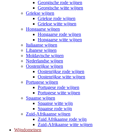
Georgische rode wijnen
Georgische witte wijnen
Griekse wijnen
Griekse rode wijnen
Griekse witte wijnen
Hongaarse wijnen
Hongaarse rode wijnen
Hongaarse witte wijnen
Italiaanse wijnen
Libanese wijnen
Moldavische wijnen
Nederlandse wijnen
Oostenrijkse wijnen
Oostenrijkse rode wijnen
Oostenrijkse witte wijnen
Portugese wijnen
Portugese rode wijnen
Portugese witte wijnen
Spaanse wijnen
Spaanse witte wijn
Spaanse rode wijn
Zuid-Afrikaanse wijnen
Zuid Afrikaanse rode wijn
Zuid-Afrikaanse witte wijnen
Wijndomeinen