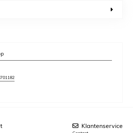
op
8701182
t
Klantenservice
Contact