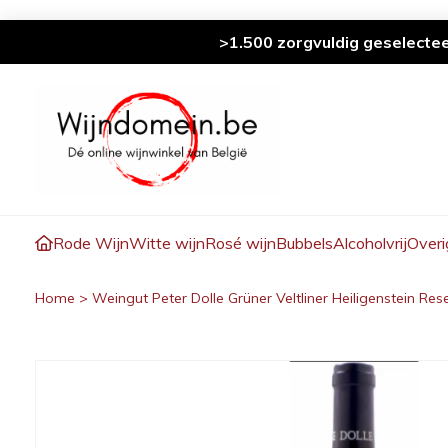
>1.500 zorgvuldig geselecte
Rode Wijn
Witte wijn
Rosé wijn
Bubbels
Alcoholvrij
Overi
Home
>
Weingut Peter Dolle Grüner Veltliner Heiligenstein Reser