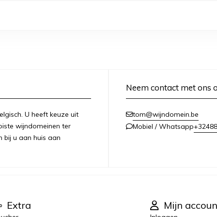
Neem contact met ons 
lgisch. U heeft keuze uit
tom@wijndomein.be
iste wijndomeinen ter
+3248
Mobiel / Whatsapp
n bij u aan huis aan
Extra
Mijn accoun
ucher
Inloggen