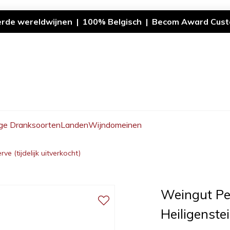
erde wereldwijnen | 100% Belgisch | Becom Award Cust
ge Dranksoorten
Landen
Wijndomeinen
ve (tijdelijk uitverkocht)
Weingut Pet
Heiligenstei