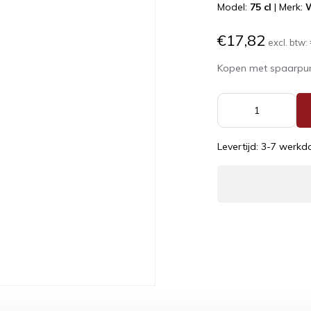
Model:
75 cl
|
Merk:
W
€17,82
excl. btw:
Kopen met spaarpu
Levertijd: 3-7 werk