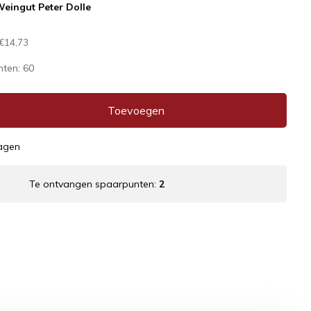
eingut Peter Dolle
€14,73
nten:
60
Toevoegen
dagen
Te ontvangen spaarpunten:
2