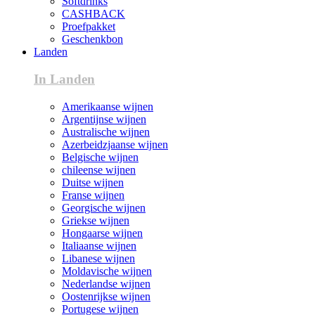
Softdrinks
CASHBACK
Proefpakket
Geschenkbon
Landen
In Landen
Amerikaanse wijnen
Argentijnse wijnen
Australische wijnen
Azerbeidzjaanse wijnen
Belgische wijnen
chileense wijnen
Duitse wijnen
Franse wijnen
Georgische wijnen
Griekse wijnen
Hongaarse wijnen
Italiaanse wijnen
Libanese wijnen
Moldavische wijnen
Nederlandse wijnen
Oostenrijkse wijnen
Portugese wijnen