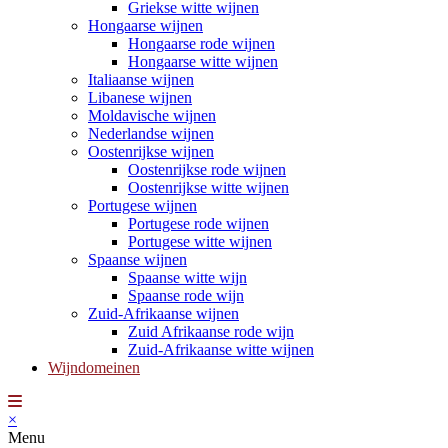
Griekse witte wijnen
Hongaarse wijnen
Hongaarse rode wijnen
Hongaarse witte wijnen
Italiaanse wijnen
Libanese wijnen
Moldavische wijnen
Nederlandse wijnen
Oostenrijkse wijnen
Oostenrijkse rode wijnen
Oostenrijkse witte wijnen
Portugese wijnen
Portugese rode wijnen
Portugese witte wijnen
Spaanse wijnen
Spaanse witte wijn
Spaanse rode wijn
Zuid-Afrikaanse wijnen
Zuid Afrikaanse rode wijn
Zuid-Afrikaanse witte wijnen
Wijndomeinen
×
Menu