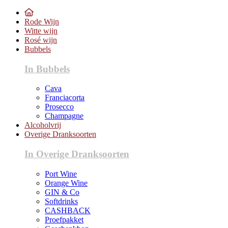
Rode Wijn
Witte wijn
Rosé wijn
Bubbels
In Bubbels
Cava
Franciacorta
Prosecco
Champagne
Alcoholvrij
Overige Dranksoorten
In Overige Dranksoorten
Port Wine
Orange Wine
GIN & Co
Softdrinks
CASHBACK
Proefpakket