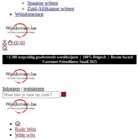
Spaanse wijnen
Zuid-Afrikaanse wijnen
Wijndomeinen
€0,00
Waar ben je naar op zoek?
>1.500 zorgvuldig geselecteerde wereldwijnen | 100% Belgisch | Becom Award
Customer Friendliness Small 2025
Inloggen
/
registreren
Waar ben je naar op zoek?
Rode Wijn
Witte wijn