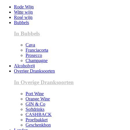
Rode Wijn
Witte wijn
Rosé wijn
Bubbels
In Bubbels
Cava
Franciacorta
Prosecco
Champagne
Alcoholvrij
Overige Dranksoorten
In Overige Dranksoorten
Port Wine
Orange Wine
GIN & Co
Softdrinks
CASHBACK
Proefpakket
Geschenkbon