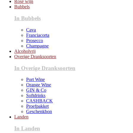
Rosé wijn
Bubbels
In Bubbels
Cava
Franciacorta
Prosecco
Champagne
Alcoholvrij
Overige Dranksoorten
In Overige Dranksoorten
Port Wine
Orange Wine
GIN & Co
Softdrinks
CASHBACK
Proefpakket
Geschenkbon
Landen
In Landen