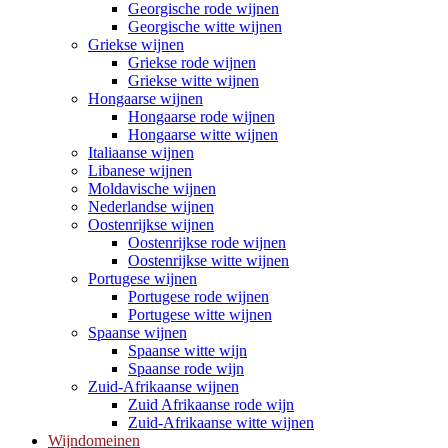
Georgische rode wijnen
Georgische witte wijnen
Griekse wijnen
Griekse rode wijnen
Griekse witte wijnen
Hongaarse wijnen
Hongaarse rode wijnen
Hongaarse witte wijnen
Italiaanse wijnen
Libanese wijnen
Moldavische wijnen
Nederlandse wijnen
Oostenrijkse wijnen
Oostenrijkse rode wijnen
Oostenrijkse witte wijnen
Portugese wijnen
Portugese rode wijnen
Portugese witte wijnen
Spaanse wijnen
Spaanse witte wijn
Spaanse rode wijn
Zuid-Afrikaanse wijnen
Zuid Afrikaanse rode wijn
Zuid-Afrikaanse witte wijnen
Wijndomeinen