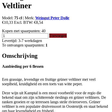
Veltliner
Model:
75 cl
|
Merk:
Weingut Peter Dolle
€10,33
Excl. BTW:
€8,54
Kopen met spaarpunten:
40
Toevoegen
Levertijd: 3-7 werkdagen
Te ontvangen spaarpunten:
1
Omschrijving
Aanbieding per 6 flessen
Een grassige, levendige en fruitige grüner veltliner met veel
soeplheid, kruidigheid en een toets van witte peper.
Deze wijn uit Kamptal is een mooi voorbeeld voor de regio die
bekend staat om zijn schitterende rieslings en grüner veltliners. De
ranken groeien er op terressen langs steile rivieroevers. Grüner
veltliner is een populaire druivensoort in Oostenrijk en staat bekend
om haar levendigheid en frisheid.