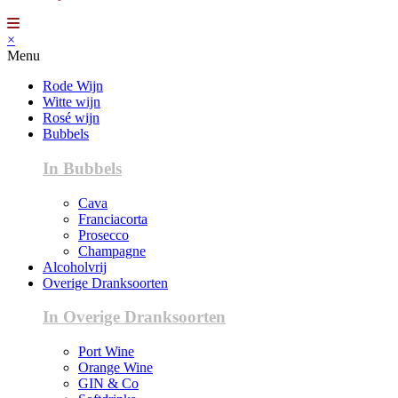
×
Menu
Rode Wijn
Witte wijn
Rosé wijn
Bubbels
In Bubbels
Cava
Franciacorta
Prosecco
Champagne
Alcoholvrij
Overige Dranksoorten
In Overige Dranksoorten
Port Wine
Orange Wine
GIN & Co