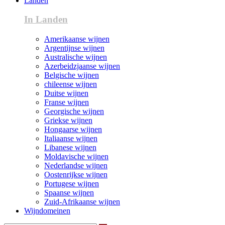
Landen
In Landen
Amerikaanse wijnen
Argentijnse wijnen
Australische wijnen
Azerbeidzjaanse wijnen
Belgische wijnen
chileense wijnen
Duitse wijnen
Franse wijnen
Georgische wijnen
Griekse wijnen
Hongaarse wijnen
Italiaanse wijnen
Libanese wijnen
Moldavische wijnen
Nederlandse wijnen
Oostenrijkse wijnen
Portugese wijnen
Spaanse wijnen
Zuid-Afrikaanse wijnen
Wijndomeinen