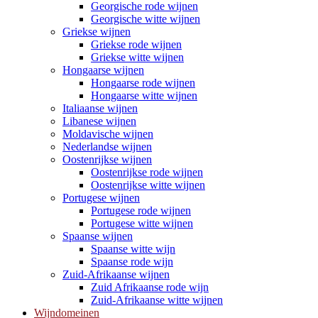
Georgische rode wijnen
Georgische witte wijnen
Griekse wijnen
Griekse rode wijnen
Griekse witte wijnen
Hongaarse wijnen
Hongaarse rode wijnen
Hongaarse witte wijnen
Italiaanse wijnen
Libanese wijnen
Moldavische wijnen
Nederlandse wijnen
Oostenrijkse wijnen
Oostenrijkse rode wijnen
Oostenrijkse witte wijnen
Portugese wijnen
Portugese rode wijnen
Portugese witte wijnen
Spaanse wijnen
Spaanse witte wijn
Spaanse rode wijn
Zuid-Afrikaanse wijnen
Zuid Afrikaanse rode wijn
Zuid-Afrikaanse witte wijnen
Wijndomeinen