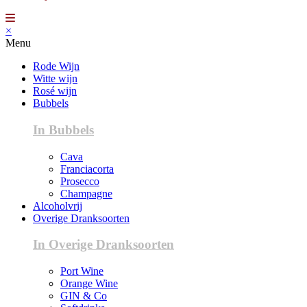
×
Menu
Rode Wijn
Witte wijn
Rosé wijn
Bubbels
In Bubbels
Cava
Franciacorta
Prosecco
Champagne
Alcoholvrij
Overige Dranksoorten
In Overige Dranksoorten
Port Wine
Orange Wine
GIN & Co