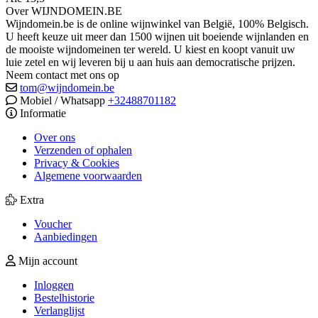
Over WIJNDOMEIN.BE
Wijndomein.be is de online wijnwinkel van België, 100% Belgisch.
U heeft keuze uit meer dan 1500 wijnen uit boeiende wijnlanden en
de mooiste wijndomeinen ter wereld. U kiest en koopt vanuit uw
luie zetel en wij leveren bij u aan huis aan democratische prijzen.
Neem contact met ons op
tom@wijndomein.be
Mobiel / Whatsapp
+32488701182
Informatie
Over ons
Verzenden of ophalen
Privacy & Cookies
Algemene voorwaarden
Extra
Voucher
Aanbiedingen
Mijn account
Inloggen
Bestelhistorie
Verlanglijst