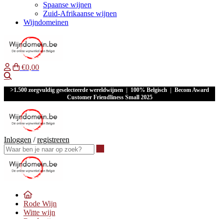
Spaanse wijnen
Zuid-Afrikaanse wijnen
Wijndomeinen
€0,00
Waar ben je naar op zoek?
>1.500 zorgvuldig geselecteerde wereldwijnen | 100% Belgisch | Becom Award
Customer Friendliness Small 2025
Inloggen
/
registreren
Waar ben je naar op zoek?
Rode Wijn
Witte wijn