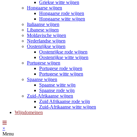
Griekse witte wijnen
Hongaarse wijnen
Hongaarse rode wijnen
Hongaarse witte wijnen
Italiaanse wijnen
Libanese wijnen
Moldavische wijnen
Nederlandse wijnen
Oostenrijkse wijnen
Oostenrijkse rode wijnen
Oostenrijkse witte wijnen
Portugese wijnen
Portugese rode wijnen
Portugese witte wijnen
Spaanse wijnen
Spaanse witte wijn
Spaanse rode wijn
Zuid-Afrikaanse wijnen
Zuid Afrikaanse rode wijn
Zuid-Afrikaanse witte wijnen
Wijndomeinen
×
Menu