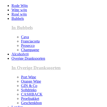
Rode Wijn
Witte wijn
Rosé wijn
Bubbels
In Bubbels
Cava
Franciacorta
Prosecco
Champagne
Alcoholvrij
Overige Dranksoorten
In Overige Dranksoorten
Port Wine
Orange Wine
GIN & Co
Softdrinks
CASHBACK
Proefpakket
Geschenkbon