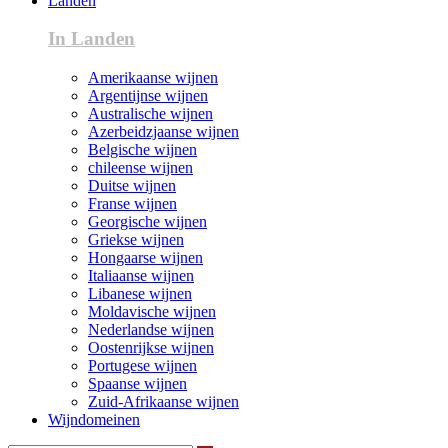
Landen
In Landen
Amerikaanse wijnen
Argentijnse wijnen
Australische wijnen
Azerbeidzjaanse wijnen
Belgische wijnen
chileense wijnen
Duitse wijnen
Franse wijnen
Georgische wijnen
Griekse wijnen
Hongaarse wijnen
Italiaanse wijnen
Libanese wijnen
Moldavische wijnen
Nederlandse wijnen
Oostenrijkse wijnen
Portugese wijnen
Spaanse wijnen
Zuid-Afrikaanse wijnen
Wijndomeinen