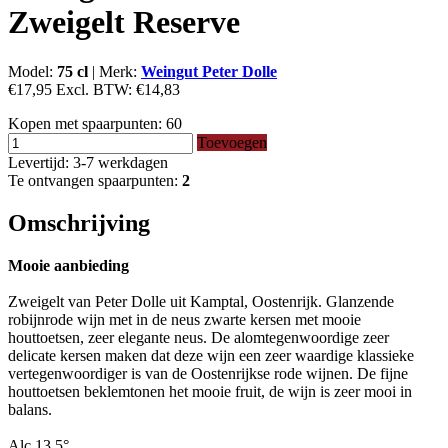
Zweigelt Reserve
Model:
75 cl
|
Merk:
Weingut Peter Dolle
€17,95
Excl. BTW:
€14,83
Kopen met spaarpunten:
60
Toevoegen
Levertijd: 3-7 werkdagen
Te ontvangen spaarpunten:
2
Omschrijving
Mooie aanbieding
Zweigelt van Peter Dolle uit Kamptal, Oostenrijk. Glanzende
robijnrode wijn met in de neus zwarte kersen met mooie
houttoetsen, zeer elegante neus. De alomtegenwoordige zeer
delicate kersen maken dat deze wijn een zeer waardige klassieke
vertegenwoordiger is van de Oostenrijkse rode wijnen. De fijne
houttoetsen beklemtonen het mooie fruit, de wijn is zeer mooi in
balans.
Alc 13,5°