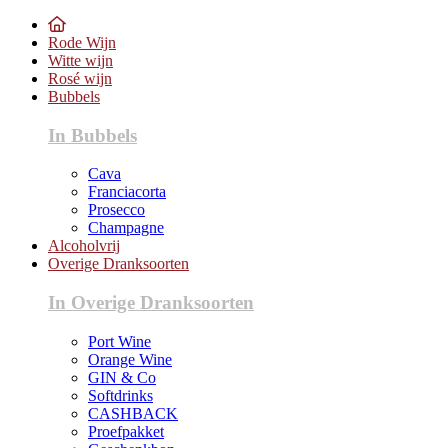
Rode Wijn
Witte wijn
Rosé wijn
Bubbels
In Bubbels
Cava
Franciacorta
Prosecco
Champagne
Alcoholvrij
Overige Dranksoorten
In Overige Dranksoorten
Port Wine
Orange Wine
GIN & Co
Softdrinks
CASHBACK
Proefpakket