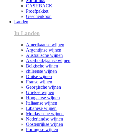
Softdrinks
CASHBACK
Proefpakket
Geschenkbon
Landen
In Landen
Amerikaanse wijnen
Argentijnse wijnen
Australische wijnen
Azerbeidzjaanse wijnen
Belgische wijnen
chileense wijnen
Duitse wijnen
Franse wijnen
Georgische wijnen
Griekse wijnen
Hongaarse wijnen
Italiaanse wijnen
Libanese wijnen
Moldavische wijnen
Nederlandse wijnen
Oostenrijkse wijnen
Portugese wijnen