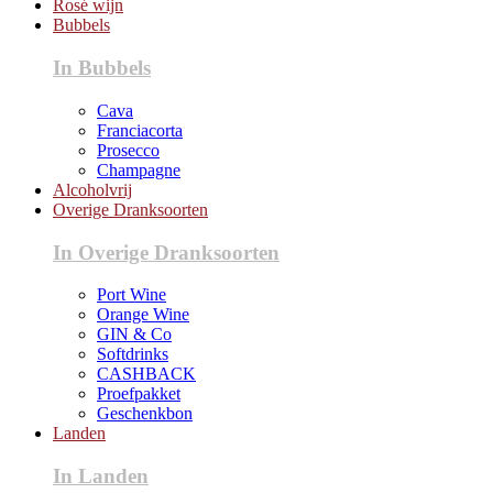
Rosé wijn
Bubbels
In Bubbels
Cava
Franciacorta
Prosecco
Champagne
Alcoholvrij
Overige Dranksoorten
In Overige Dranksoorten
Port Wine
Orange Wine
GIN & Co
Softdrinks
CASHBACK
Proefpakket
Geschenkbon
Landen
In Landen